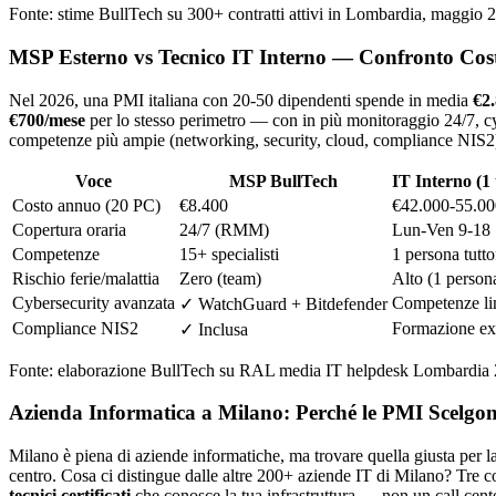
Fonte: stime BullTech su 300+ contratti attivi in Lombardia, maggio 
MSP Esterno vs Tecnico IT Interno — Confronto Cos
Nel 2026, una PMI italiana con 20-50 dipendenti spende in media
€2
€700/mese
per lo stesso perimetro — con in più monitoraggio 24/7, cyb
competenze più ampie (networking, security, cloud, compliance NIS2) e 
Voce
MSP BullTech
IT Interno (1 
Costo annuo (20 PC)
€8.400
€42.000-55.00
Copertura oraria
24/7 (RMM)
Lun-Ven 9-18
Competenze
15+ specialisti
1 persona tutto
Rischio ferie/malattia
Zero (team)
Alto (1 person
Cybersecurity avanzata
Competenze li
✓ WatchGuard + Bitdefender
Compliance NIS2
Formazione ex
✓ Inclusa
Fonte: elaborazione BullTech su RAL media IT helpdesk Lombardia 2
Azienda Informatica a Milano: Perché le PMI Scelgo
Milano è piena di aziende informatiche, ma trovare quella giusta per
centro. Cosa ci distingue dalle altre 200+ aziende IT di Milano? Tre 
tecnici certificati
che conosce la tua infrastruttura — non un call center