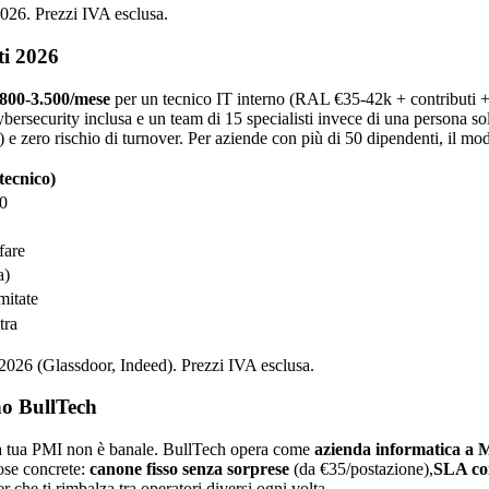
2026. Prezzi IVA esclusa.
ti 2026
.800-3.500/mese
per un tecnico IT interno (RAL €35-42k + contributi 
ersecurity inclusa e un team di 15 specialisti invece di una persona so
zero rischio di turnover. Per aziende con più di 50 dipendenti, il model
tecnico)
0
fare
a)
mitate
tra
026 (Glassdoor, Indeed). Prezzi IVA esclusa.
no BullTech
 la tua PMI non è banale. BullTech opera come
azienda informatica a 
cose concrete:
canone fisso senza sorprese
(da €35/postazione),
SLA con
 che ti rimbalza tra operatori diversi ogni volta.