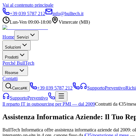
Vai al contenuto principale
+39 039 5787 212
info@bulltech.it
Lun-Ven 09:00-18:00
Vimercate (MB)
Home
Servizi
Soluzioni
Prodotti
Perché BullTech
Risorse
Contatti
+39 039 5787 212
Supporto
Preventivo
Richi
Cerca
⌘K
Supporto
Preventivo
Il reparto IT in outsourcing per PMI — dal 2009
Contratti da €35/mes
Assistenza Informatica Aziende:
Il Tuo Re
BullTech Informatica offre assistenza informatica aziende dal 2009: ol
intervento on-site in 4 ore, canone fisso da
€35/postazione al mese
— z