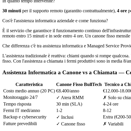
In quanto tempo intervenite?
30 minuti
per il supporto remoto (garantito contrattualmente),
4 ore
pe
Cos'è l'assistenza informatica aziendale e come funziona?
È il servizio che garantisce il funzionamento continuo dell'infrastrut
remoto entro 15 minuti e in sede entro 4 ore. Un canone fisso mensile 
Che differenza c'è tra assistenza informatica e Managed Service Prov
L'assistenza tradizionale è reattiva: chiami quando si rompe qualcosa
fisso. Con l'assistenza a chiamata i fermi produttivi sono in media 8
Assistenza Informatica a Canone vs a Chiamata — C
Caratteristica
Canone Fisso BullTech
Tecnico a Ch
Costo medio annuo (20 PC)
€8.400/anno
€12.000-18.00
Monitoraggio 24/7
✓ Atera RMM
✗ Solo su chi
Tempo risposta
30 min (SLA)
4-24 ore
Fermi IT medi/anno
1-2
8-12
Backup e cybersecurity
Extra (€200-5
✓ Inclusi
Fatture prevedibili
✓ Canone fisso
✗ Variabili