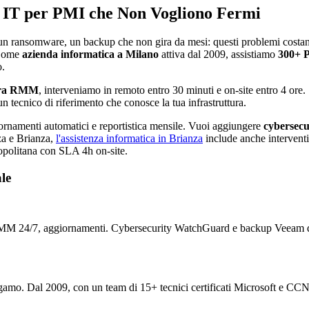
er IT per PMI che Non Vogliono Fermi
, un ransomware, un backup che non gira da mesi: questi problemi cost
. Come
azienda informatica a Milano
attiva dal 2009, assistiamo
300+ 
o.
era RMM
, interveniamo in remoto entro 30 minuti e on-site entro 4 ore.
 un tecnico di riferimento che conosce la tua infrastruttura.
rnamenti automatici e reportistica mensile. Vuoi aggiungere
cybersec
za e Brianza,
l'assistenza informatica in Brianza
include anche interventi 
ropolitana con SLA 4h on-site.
le
 RMM 24/7, aggiornamenti. Cybersecurity WatchGuard e backup Veeam di
amo. Dal 2009, con un team di 15+ tecnici certificati Microsoft e CC