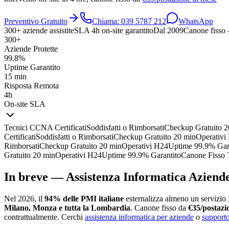
Preventivo Gratuito
Chiama: 039 5787 212
WhatsApp
300+ aziende assistite
SLA 4h on-site garantito
Dal 2009
Canone fisso 
300+
Aziende Protette
99.8%
Uptime Garantito
15 min
Risposta Remota
4h
On-site SLA
Tecnici CCNA Certificati
Soddisfatti o Rimborsati
Checkup Gratuito 2
Certificati
Soddisfatti o Rimborsati
Checkup Gratuito 20 min
Operativi
Rimborsati
Checkup Gratuito 20 min
Operativi H24
Uptime 99.9% Gar
Gratuito 20 min
Operativi H24
Uptime 99.9% Garantito
Canone Fisso 
In breve — Assistenza Informatica Aziende
Nel 2026, il
94% delle PMI italiane
esternalizza almeno un servizio 
Milano, Monza e tutta la Lombardia
. Canone fisso da
€35/postazi
contrattualmente. Cerchi
assistenza informatica per aziende
o
support