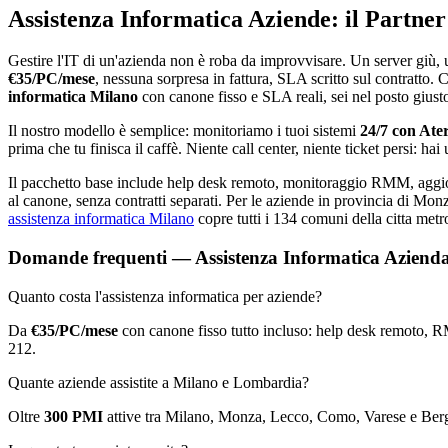
Assistenza Informatica Aziende: il Partn
Gestire l'IT di un'azienda non è roba da improvvisare. Un server giù
€35/PC/mese
, nessuna sorpresa in fattura, SLA scritto sul contratto
informatica Milano
con canone fisso e SLA reali, sei nel posto giust
Il nostro modello è semplice: monitoriamo i tuoi sistemi
24/7 con At
prima che tu finisca il caffè. Niente call center, niente ticket persi: hai
Il pacchetto base include help desk remoto, monitoraggio RMM, aggio
al canone, senza contratti separati. Per le aziende in provincia di Mon
assistenza informatica Milano
copre tutti i 134 comuni della citta met
Domande frequenti — Assistenza Informatica Azienda
Quanto costa l'assistenza informatica per aziende?
Da
€35/PC/mese
con canone fisso tutto incluso: help desk remoto,
212.
Quante aziende assistite a Milano e Lombardia?
Oltre
300 PMI
attive tra Milano, Monza, Lecco, Como, Varese e Berg