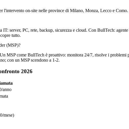
r l'intervento on-site nelle province di Milano, Monza, Lecco e Como.
tura IT: server, PC, rete, backup, sicurezza e cloud. Con BullTech: agen
copre tutto.
ider (MSP)?
. Un MSP come BullTech è proattivo: monitora 24/7, risolve i problemi p
/anno; con un MSP scendono a 1-2.
onfronto 2026
iamata
0/anno
amata
00/mese)