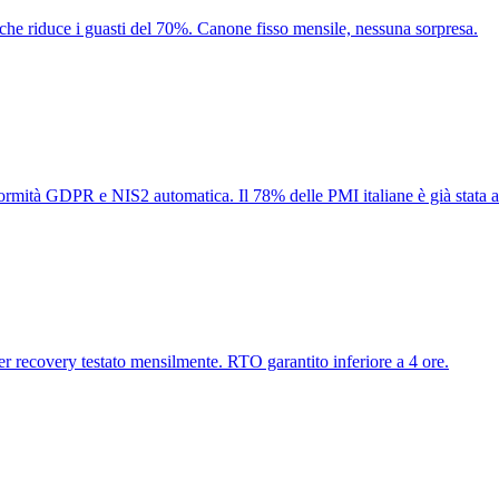
 che riduce i guasti del 70%. Canone fisso mensile, nessuna sorpresa.
à GDPR e NIS2 automatica. Il 78% delle PMI italiane è già stata attac
 recovery testato mensilmente. RTO garantito inferiore a 4 ore.