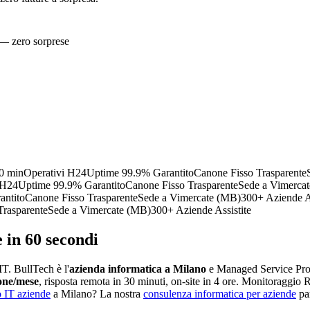
— zero sorprese
0 min
Operativi H24
Uptime 99.9% Garantito
Canone Fisso Trasparente
 H24
Uptime 99.9% Garantito
Canone Fisso Trasparente
Sede a Vimerca
antito
Canone Fisso Trasparente
Sede a Vimercate (MB)
300+ Aziende As
Trasparente
Sede a Vimercate (MB)
300+ Aziende Assistite
 in 60 secondi
IT. BullTech è l'
azienda informatica a Milano
e Managed Service Pro
one/mese
, risposta remota in 30 minuti, on-site in 4 ore. Monitoraggi
o IT aziende
a Milano? La nostra
consulenza informatica per aziende
par