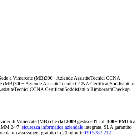
Sede a Vimercate (MB)
300+ Aziende Assistite
Tecnici CCNA
te (MB)
300+ Aziende Assistite
Tecnici CCNA Certificati
Soddisfatti o
sistite
Tecnici CCNA Certificati
Soddisfatti o Rimborsati
Checkup
vider di Vimercate (MB) che
dal 2009
gestisce l'IT di
300+ PMI tra
o RMM 24/7,
sicurezza informatica aziendale
integrata, SLA garantito
te da un assessment gratuito in 20 minuti:
039 5787 212
.