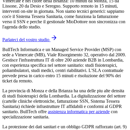
Vimercate e nel cuore della Brianza: 10 minuti da Monza, 15 da
Lissone, 20 da Desio e Seregno. Supporto remoto in 15 minuti,
interventi on-site in giornata. Non siamo tecnici generici: sappiamo
cos'e il Sistema Tessera Sanitaria, come funziona la fatturazione
verso il SSN e perche il gestionale MioDottore non sincronizza con
l'agenda dello studio.
Parlateci del vostro studio
BullTech Informatica e un Managed Service Provider (MSP) con
sede a Vimercate (MB), Viale Risorgimento 32, operativo dal 2009.
Gestisce l'infrastruttura IT di oltre 200 aziende B2B in Lombardia,
con esperienza specifica nel settore sanitario: studi fisioterapici,
poliambulatori, studi medici, centri riabilitativi. L'SLA contrattuale
prevede presa in carico entro 15 minuti e risoluzione del 90% dei
ticket da remoto.
La provincia di Monza e della Brianza ha una delle piu alte densita
di studi fisioterapici della Lombardia. La digitalizzazione del settore
(cartelle cliniche elettroniche, fatturazione SSN, Sistema Tessera
Sanitaria) richiede infrastrutture IT affidabili e conformi al GDPR
sanitario. BullTech offre
assistenza informatica per aziende
con
specializzazione sanitaria.
La protezione dei dati sanitari e un obbligo GDPR rafforzato (art. 9)