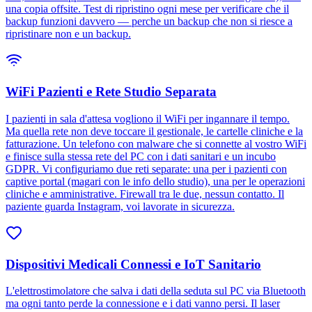
una copia offsite. Test di ripristino ogni mese per verificare che il
backup funzioni davvero — perche un backup che non si riesce a
ripristinare non e un backup.
WiFi Pazienti e Rete Studio Separata
I pazienti in sala d'attesa vogliono il WiFi per ingannare il tempo.
Ma quella rete non deve toccare il gestionale, le cartelle cliniche e la
fatturazione. Un telefono con malware che si connette al vostro WiFi
e finisce sulla stessa rete del PC con i dati sanitari e un incubo
GDPR. Vi configuriamo due reti separate: una per i pazienti con
captive portal (magari con le info dello studio), una per le operazioni
cliniche e amministrative. Firewall tra le due, nessun contatto. Il
paziente guarda Instagram, voi lavorate in sicurezza.
Dispositivi Medicali Connessi e IoT Sanitario
L'elettrostimolatore che salva i dati della seduta sul PC via Bluetooth
ma ogni tanto perde la connessione e i dati vanno persi. Il laser