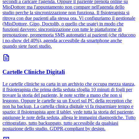
secondi a caricare l'agenda. Oppure il paziente prenota online su
MioDottore ma l'appuntamento non compare nell'agenda dello
studio perche la sincronizzazione non funziona. Il fisioterapista si
ritrova con due pazienti alla stessa ora. Vi configuriamo il gestionale
(MioDottore, Gipo, Doctolib, o quello che usate) in modo che
funzioni davvero: sincronizzazione con tutte le piattaforme di
prenotazione, promemoria SMS automatici ai pazienti (che riducono
i no-show del 40%), agenda accessibile da smartphone anche
quando siete fuori studio.
Cartelle Cliniche Digitali
Le cartelle cliniche su carta in un archivio che occupa mezza stanza,
il fisioterapista che prima della seduta sfoglia 10 minuti di fogli per
trovare la storia del paziente, le note scritte a mano che non si
leggono. Oppure le cartelle su un Excel sul PC della reception che
non ha backup. La cartella clinica digitale vi fa risparmiare tempo e
spazio: il fisioterapista apre il tablet, vede tutta la storia del paziente,
aggiunge le note della seduta, allega le immagini diagnostiche. Tutto
crittografato, tutto backuppato, tutto accessibile da qualsiasi
postazione dello studio. GDPR-compliant by design.