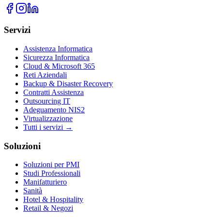
Servizi
Assistenza Informatica
Sicurezza Informatica
Cloud & Microsoft 365
Reti Aziendali
Backup & Disaster Recovery
Contratti Assistenza
Outsourcing IT
Adeguamento NIS2
Virtualizzazione
Tutti i servizi →
Soluzioni
Soluzioni per PMI
Studi Professionali
Manifatturiero
Sanità
Hotel & Hospitality
Retail & Negozi