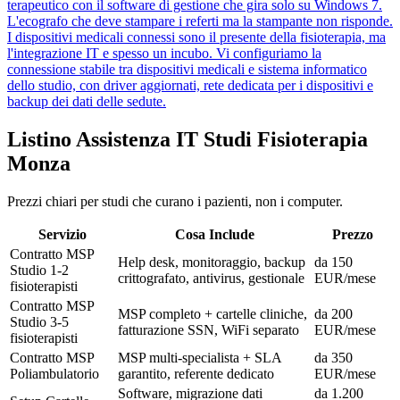
terapeutico con il software di gestione che gira solo su Windows 7.
L'ecografo che deve stampare i referti ma la stampante non risponde.
I dispositivi medicali connessi sono il presente della fisioterapia, ma
l'integrazione IT e spesso un incubo. Vi configuriamo la
connessione stabile tra dispositivi medicali e sistema informatico
dello studio, con driver aggiornati, rete dedicata per i dispositivi e
backup dei dati delle sedute.
Listino Assistenza IT Studi Fisioterapia
Monza
Prezzi chiari per studi che curano i pazienti, non i computer.
Servizio
Cosa Include
Prezzo
Contratto MSP
Help desk, monitoraggio, backup
da 150
Studio 1-2
crittografato, antivirus, gestionale
EUR/mese
fisioterapisti
Contratto MSP
MSP completo + cartelle cliniche,
da 200
Studio 3-5
fatturazione SSN, WiFi separato
EUR/mese
fisioterapisti
Contratto MSP
MSP multi-specialista + SLA
da 350
Poliambulatorio
garantito, referente dedicato
EUR/mese
Software, migrazione dati
da 1.200