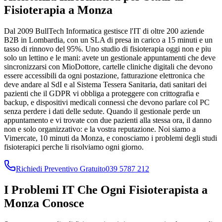
Fisioterapia a Monza
Dal 2009 BullTech Informatica gestisce l'IT di oltre 200 aziende
B2B in Lombardia, con un SLA di presa in carico a 15 minuti e un
tasso di rinnovo del 95%. Uno studio di fisioterapia oggi non e piu
solo un lettino e le mani: avete un gestionale appuntamenti che deve
sincronizzarsi con MioDottore, cartelle cliniche digitali che devono
essere accessibili da ogni postazione, fatturazione elettronica che
deve andare al SdI e al Sistema Tessera Sanitaria, dati sanitari dei
pazienti che il GDPR vi obbliga a proteggere con crittografia e
backup, e dispositivi medicali connessi che devono parlare col PC
senza perdere i dati delle sedute. Quando il gestionale perde un
appuntamento e vi trovate con due pazienti alla stessa ora, il danno
non e solo organizzativo: e la vostra reputazione. Noi siamo a
Vimercate, 10 minuti da Monza, e conosciamo i problemi degli studi
fisioterapici perche li risolviamo ogni giorno.
Richiedi Preventivo Gratuito
039 5787 212
I Problemi IT Che Ogni Fisioterapista a
Monza Conosce