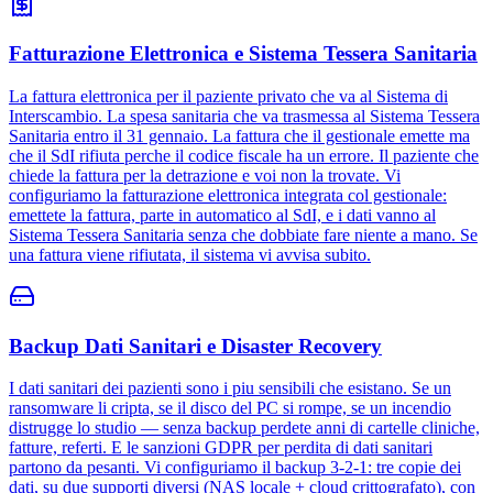
Fatturazione Elettronica e Sistema Tessera Sanitaria
La fattura elettronica per il paziente privato che va al Sistema di
Interscambio. La spesa sanitaria che va trasmessa al Sistema Tessera
Sanitaria entro il 31 gennaio. La fattura che il gestionale emette ma
che il SdI rifiuta perche il codice fiscale ha un errore. Il paziente che
chiede la fattura per la detrazione e voi non la trovate. Vi
configuriamo la fatturazione elettronica integrata col gestionale:
emettete la fattura, parte in automatico al SdI, e i dati vanno al
Sistema Tessera Sanitaria senza che dobbiate fare niente a mano. Se
una fattura viene rifiutata, il sistema vi avvisa subito.
Backup Dati Sanitari e Disaster Recovery
I dati sanitari dei pazienti sono i piu sensibili che esistano. Se un
ransomware li cripta, se il disco del PC si rompe, se un incendio
distrugge lo studio — senza backup perdete anni di cartelle cliniche,
fatture, referti. E le sanzioni GDPR per perdita di dati sanitari
partono da pesanti. Vi configuriamo il backup 3-2-1: tre copie dei
dati, su due supporti diversi (NAS locale + cloud crittografato), con