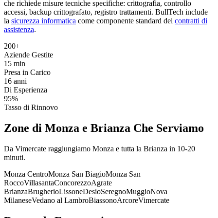
che richiede misure tecniche specifiche: crittografia, controllo
accessi, backup crittografato, registro trattamenti. BullTech include
la
sicurezza informatica
come componente standard dei
contratti di
assistenza
.
200+
Aziende Gestite
15 min
Presa in Carico
16 anni
Di Esperienza
95%
Tasso di Rinnovo
Zone di Monza e Brianza Che Serviamo
Da Vimercate raggiungiamo Monza e tutta la Brianza in 10-20
minuti.
Monza Centro
Monza San Biagio
Monza San
Rocco
Villasanta
Concorezzo
Agrate
Brianza
Brugherio
Lissone
Desio
Seregno
Muggio
Nova
Milanese
Vedano al Lambro
Biassono
Arcore
Vimercate