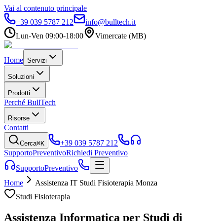
Vai al contenuto principale
+39 039 5787 212
info@bulltech.it
Lun-Ven 09:00-18:00
Vimercate (MB)
Home
Servizi
Soluzioni
Prodotti
Perché BullTech
Risorse
Contatti
+39 039 5787 212
Cerca
⌘K
Supporto
Preventivo
Richiedi Preventivo
Supporto
Preventivo
Home
Assistenza IT Studi Fisioterapia Monza
Studi Fisioterapia
Assistenza Informatica per Studi di