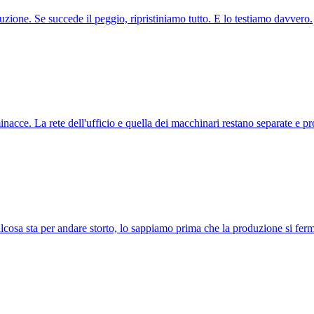
ione. Se succede il peggio, ripristiniamo tutto. E lo testiamo davvero.
ce. La rete dell'ufficio e quella dei macchinari restano separate e pro
lcosa sta per andare storto, lo sappiamo prima che la produzione si ferm