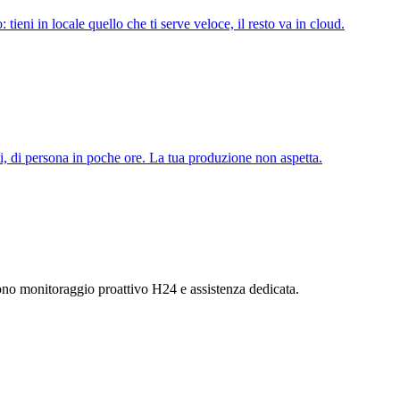
: tieni in locale quello che ti serve veloce, il resto va in cloud.
i, di persona in poche ore. La tua produzione non aspetta.
ludono monitoraggio proattivo H24 e assistenza dedicata.