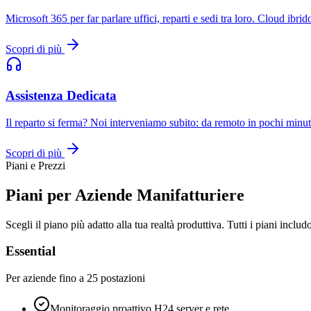
Microsoft 365 per far parlare uffici, reparti e sedi tra loro. Cloud ibrido
Scopri di più
Assistenza Dedicata
Il reparto si ferma? Noi interveniamo subito: da remoto in pochi minut
Scopri di più
Piani e Prezzi
Piani per Aziende Manifatturiere
Scegli il piano più adatto alla tua realtà produttiva. Tutti i piani inc
Essential
Per aziende fino a 25 postazioni
Monitoraggio proattivo H24 server e rete