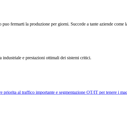
co puo fermarti la produzione per giorni. Succede a tante aziende come l
industriale e prestazioni ottimali dei sistemi critici.
e priorita al traffico importante e segmentazione OT/IT per tenere i mac