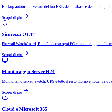
Backup automatici Veeam del tuo ERP, dei database e dei dati di produz
Scopri di più
Sicurezza OT/IT
Firewall WatchGuard, Bitdefender su ogni PC e monitoraggio delle minac
Scopri di più
Monitoraggio Server H24
Monitoriamo server, switch, UPS e tutto il resto giorno e notte. Se qua
Scopri di più
Cloud e Microsoft 365