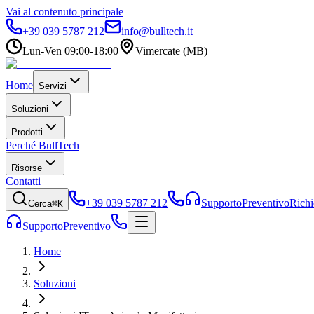
Vai al contenuto principale
+39 039 5787 212
info@bulltech.it
Lun-Ven 09:00-18:00
Vimercate (MB)
Home
Servizi
Soluzioni
Prodotti
Perché BullTech
Risorse
Contatti
+39 039 5787 212
Supporto
Preventivo
Richi
Cerca
⌘K
Supporto
Preventivo
Home
Soluzioni