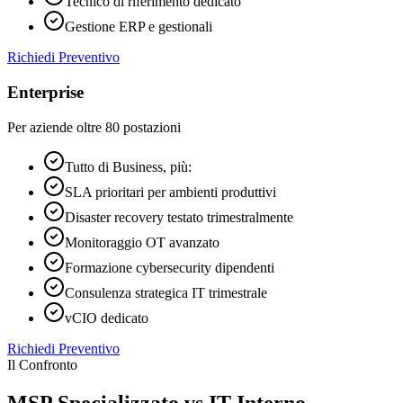
Tecnico di riferimento dedicato
Gestione ERP e gestionali
Richiedi Preventivo
Enterprise
Per aziende oltre 80 postazioni
Tutto di Business, più:
SLA prioritari per ambienti produttivi
Disaster recovery testato trimestralmente
Monitoraggio OT avanzato
Formazione cybersecurity dipendenti
Consulenza strategica IT trimestrale
vCIO dedicato
Richiedi Preventivo
Il Confronto
MSP Specializzato vs IT Interno