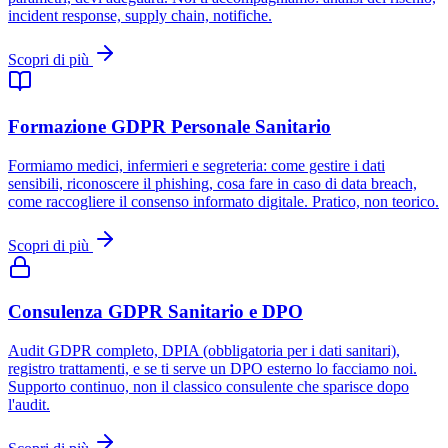
incident response, supply chain, notifiche.
Scopri di più
Formazione GDPR Personale Sanitario
Formiamo medici, infermieri e segreteria: come gestire i dati
sensibili, riconoscere il phishing, cosa fare in caso di data breach,
come raccogliere il consenso informato digitale. Pratico, non teorico.
Scopri di più
Consulenza GDPR Sanitario e DPO
Audit GDPR completo, DPIA (obbligatoria per i dati sanitari),
registro trattamenti, e se ti serve un DPO esterno lo facciamo noi.
Supporto continuo, non il classico consulente che sparisce dopo
l'audit.