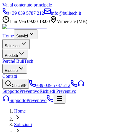
Vai al contenuto principale
+39 039 5787 212
info@bulltech.it
Lun-Ven 09:00-18:00
Vimercate (MB)
Home
Servizi
Soluzioni
Prodotti
Perché BullTech
Risorse
Contatti
+39 039 5787 212
Cerca
⌘K
Supporto
Preventivo
Richiedi Preventivo
Supporto
Preventivo
Home
Soluzioni