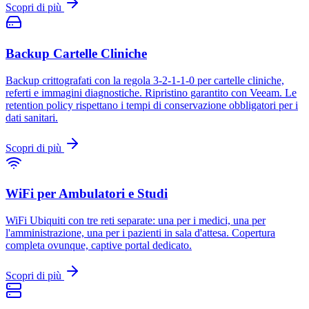
Scopri di più
Backup Cartelle Cliniche
Backup crittografati con la regola 3-2-1-1-0 per cartelle cliniche,
referti e immagini diagnostiche. Ripristino garantito con Veeam. Le
retention policy rispettano i tempi di conservazione obbligatori per i
dati sanitari.
Scopri di più
WiFi per Ambulatori e Studi
WiFi Ubiquiti con tre reti separate: una per i medici, una per
l'amministrazione, una per i pazienti in sala d'attesa. Copertura
completa ovunque, captive portal dedicato.
Scopri di più