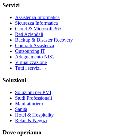
Servizi
Assistenza Informatica
Sicurezza Informatica
Cloud & Microsoft 365
Reti Aziendali
Backup & Disaster Recovery
Contratti Assistenza
Outsourcing IT
Adeguamento NIS2
Virtualizzazione
Tutti i servizi →
Soluzioni
Soluzioni per PMI
Studi Professionali
Manifatturiero
Sanità
Hotel & Hospitality
Retail & Negozi
Dove operiamo