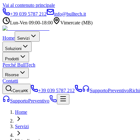
Vai al contenuto principale
+39 039 5787 212
info@bulltech.it
Lun-Ven 09:00-18:00
Vimercate (MB)
Home
Servizi
Soluzioni
Prodotti
Perché BullTech
Risorse
Contatti
+39 039 5787 212
Supporto
Preventivo
Richi
Cerca
⌘K
Supporto
Preventivo
Home
Servizi