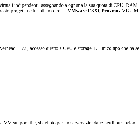
 virtuali indipendenti, assegnando a ognuna la sua quota di CPU, RAM e 
ostri progetti ne installiamo tre —
VMware ESXi
,
Proxmox VE
e
Mi
 Overhead 1-5%, accesso diretto a CPU e storage. E l'unico tipo che ha s
VM sul portatile, sbagliato per un server aziendale: perdi prestazioni, no