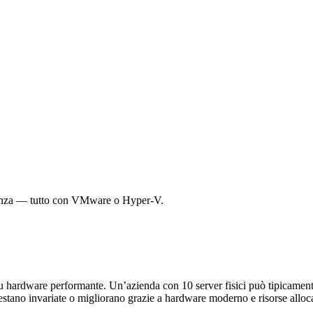
rgenza — tutto con VMware o Hyper-V.
su hardware performante. Un’azienda con 10 server fisici può tipicament
restano invariate o migliorano grazie a hardware moderno e risorse allo