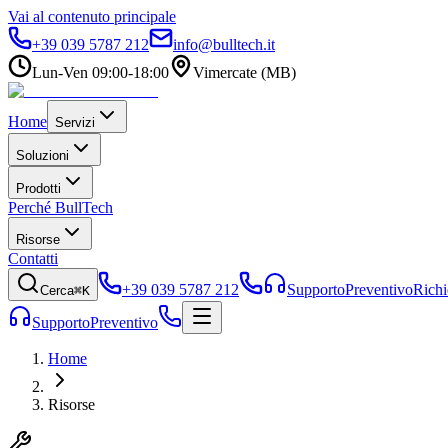
Vai al contenuto principale
+39 039 5787 212
info@bulltech.it
Lun-Ven 09:00-18:00
Vimercate (MB)
Home
Servizi
Soluzioni
Prodotti
Perché BullTech
Risorse
Contatti
+39 039 5787 212
Supporto
Preventivo
Richi
Cerca
⌘K
Supporto
Preventivo
Home
Risorse