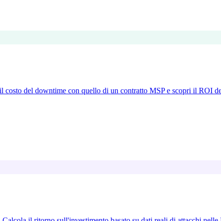
il costo del downtime con quello di un contratto MSP e scopri il ROI dell
alcola il ritorno sull'investimento basato su dati reali di attacchi nelle