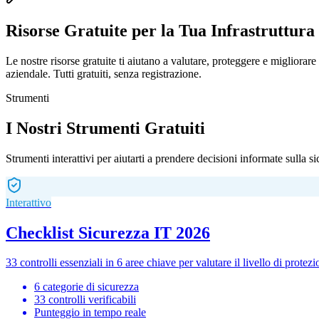
Risorse Gratuite per la Tua
Infrastruttura
Le nostre risorse gratuite ti aiutano a valutare, proteggere e migliorare 
aziendale. Tutti gratuiti, senza registrazione.
Strumenti
I Nostri Strumenti Gratuiti
Strumenti interattivi per aiutarti a prendere decisioni informate sulla si
Interattivo
Checklist Sicurezza IT 2026
33 controlli essenziali in 6 aree chiave per valutare il livello di prot
6 categorie di sicurezza
33 controlli verificabili
Punteggio in tempo reale