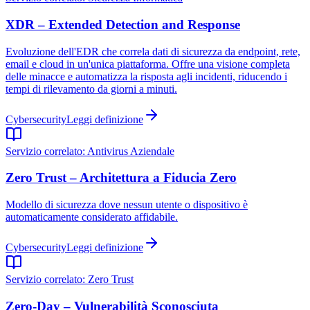
XDR – Extended Detection and Response
Evoluzione dell'EDR che correla dati di sicurezza da endpoint, rete,
email e cloud in un'unica piattaforma. Offre una visione completa
delle minacce e automatizza la risposta agli incidenti, riducendo i
tempi di rilevamento da giorni a minuti.
Cybersecurity
Leggi definizione
Servizio correlato:
Antivirus Aziendale
Zero Trust – Architettura a Fiducia Zero
Modello di sicurezza dove nessun utente o dispositivo è
automaticamente considerato affidabile.
Cybersecurity
Leggi definizione
Servizio correlato:
Zero Trust
Zero-Day – Vulnerabilità Sconosciuta