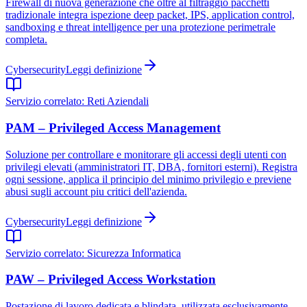
Firewall di nuova generazione che oltre al filtraggio pacchetti
tradizionale integra ispezione deep packet, IPS, application control,
sandboxing e threat intelligence per una protezione perimetrale
completa.
Cybersecurity
Leggi definizione
Servizio correlato:
Reti Aziendali
PAM – Privileged Access Management
Soluzione per controllare e monitorare gli accessi degli utenti con
privilegi elevati (amministratori IT, DBA, fornitori esterni). Registra
ogni sessione, applica il principio del minimo privilegio e previene
abusi sugli account piu critici dell'azienda.
Cybersecurity
Leggi definizione
Servizio correlato:
Sicurezza Informatica
PAW – Privileged Access Workstation
Postazione di lavoro dedicata e blindata, utilizzata esclusivamente