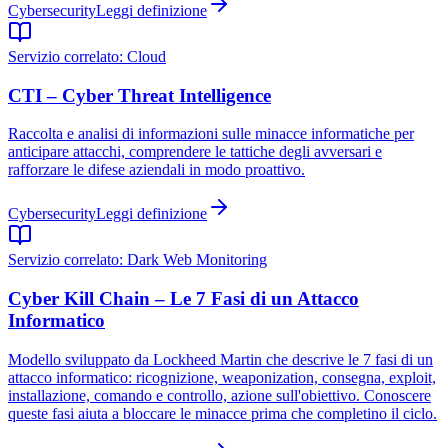
Cybersecurity
Leggi definizione
Servizio correlato:
Cloud
CTI – Cyber Threat Intelligence
Raccolta e analisi di informazioni sulle minacce informatiche per
anticipare attacchi, comprendere le tattiche degli avversari e
rafforzare le difese aziendali in modo proattivo.
Cybersecurity
Leggi definizione
Servizio correlato:
Dark Web Monitoring
Cyber Kill Chain – Le 7 Fasi di un Attacco
Informatico
Modello sviluppato da Lockheed Martin che descrive le 7 fasi di un
attacco informatico: ricognizione, weaponization, consegna, exploit,
installazione, comando e controllo, azione sull'obiettivo. Conoscere
queste fasi aiuta a bloccare le minacce prima che completino il ciclo.