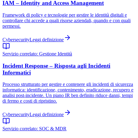
IAM – Identity and Access Management
Framework di policy e tecnologie per gestire le identità digitali e
controllare chi accede a quali risorse aziendali, quando e con quali
permessi.
Cybersecurity
Leggi definizione
Servizio correlato:
Gestione Identità
Incident Response – Risposta agli Incidenti
Informatici
Processo strutturato per gestire e contenere gli incidenti di sicurezza
informatica: identificazione, contenimento, eradicazione, recupero e
analisi post-incidente. Un piano IR ben definito riduce danni, tempi
di fermo e costi di ripristino.
Cybersecurity
Leggi definizione
Servizio correlato:
SOC & MDR