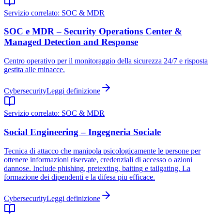
Servizio correlato:
SOC & MDR
SOC e MDR – Security Operations Center &
Managed Detection and Response
Centro operativo per il monitoraggio della sicurezza 24/7 e risposta
gestita alle minacce.
Cybersecurity
Leggi definizione
Servizio correlato:
SOC & MDR
Social Engineering – Ingegneria Sociale
Tecnica di attacco che manipola psicologicamente le persone per
ottenere informazioni riservate, credenziali di accesso o azioni
dannose. Include phishing, pretexting, baiting e tailgating. La
formazione dei dipendenti e la difesa piu efficace.
Cybersecurity
Leggi definizione