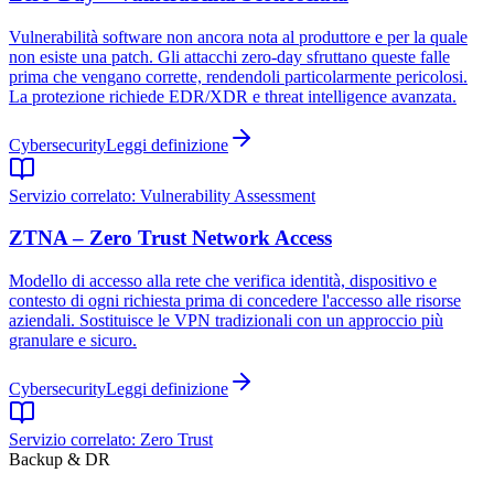
Vulnerabilità software non ancora nota al produttore e per la quale
non esiste una patch. Gli attacchi zero-day sfruttano queste falle
prima che vengano corrette, rendendoli particolarmente pericolosi.
La protezione richiede EDR/XDR e threat intelligence avanzata.
Cybersecurity
Leggi definizione
Servizio correlato:
Vulnerability Assessment
ZTNA – Zero Trust Network Access
Modello di accesso alla rete che verifica identità, dispositivo e
contesto di ogni richiesta prima di concedere l'accesso alle risorse
aziendali. Sostituisce le VPN tradizionali con un approccio più
granulare e sicuro.
Cybersecurity
Leggi definizione
Servizio correlato:
Zero Trust
Backup & DR