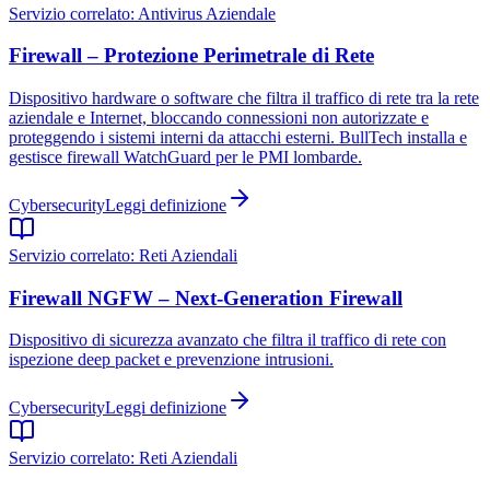
Servizio correlato:
Antivirus Aziendale
Firewall – Protezione Perimetrale di Rete
Dispositivo hardware o software che filtra il traffico di rete tra la rete
aziendale e Internet, bloccando connessioni non autorizzate e
proteggendo i sistemi interni da attacchi esterni. BullTech installa e
gestisce firewall WatchGuard per le PMI lombarde.
Cybersecurity
Leggi definizione
Servizio correlato:
Reti Aziendali
Firewall NGFW – Next-Generation Firewall
Dispositivo di sicurezza avanzato che filtra il traffico di rete con
ispezione deep packet e prevenzione intrusioni.
Cybersecurity
Leggi definizione
Servizio correlato:
Reti Aziendali