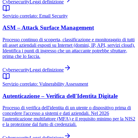
Cybersecurity
Leggi definizione
Servizio correlato:
Email Security
ASM – Attack Surface Management
Processo continuo di scoperta, classificazione e monitoraggio di tutti
gli asset aziendali esposti su Internet (domini, IP, API, servizi cloud).
Identifica i punti di ingresso che un attaccante potrebbe sfruttare,
prima che lo faccia.
Cybersecurity
Leggi definizione
Servizio correlato:
Vulnerability Assessment
Autenticazione – Verifica dell'Identita Digitale
Processo di verifica dell'identita di un utente o dispositivo prima di
concedere l'accesso a sistemi e dati aziendali. Nel 2026
l'autenticazione multifattore (MFA) e il requisito minimo per la NIS2
e la protezione dal furto di credenziali.
Cybersecurity
Leggi definizione