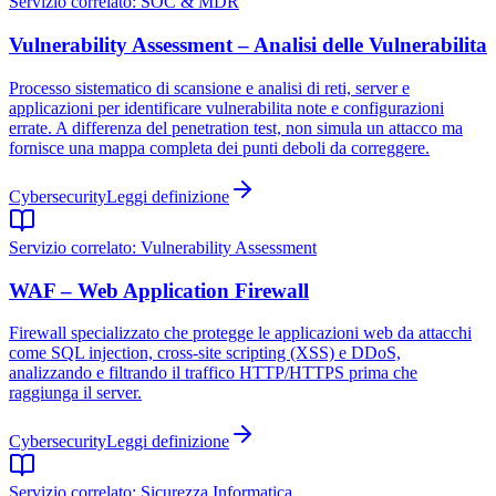
Servizio correlato:
SOC & MDR
Vulnerability Assessment – Analisi delle Vulnerabilita
Processo sistematico di scansione e analisi di reti, server e
applicazioni per identificare vulnerabilita note e configurazioni
errate. A differenza del penetration test, non simula un attacco ma
fornisce una mappa completa dei punti deboli da correggere.
Cybersecurity
Leggi definizione
Servizio correlato:
Vulnerability Assessment
WAF – Web Application Firewall
Firewall specializzato che protegge le applicazioni web da attacchi
come SQL injection, cross-site scripting (XSS) e DDoS,
analizzando e filtrando il traffico HTTP/HTTPS prima che
raggiunga il server.
Cybersecurity
Leggi definizione
Servizio correlato:
Sicurezza Informatica