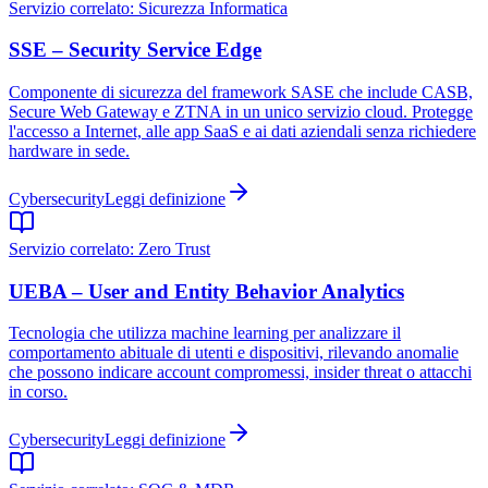
Servizio correlato:
Sicurezza Informatica
SSE – Security Service Edge
Componente di sicurezza del framework SASE che include CASB,
Secure Web Gateway e ZTNA in un unico servizio cloud. Protegge
l'accesso a Internet, alle app SaaS e ai dati aziendali senza richiedere
hardware in sede.
Cybersecurity
Leggi definizione
Servizio correlato:
Zero Trust
UEBA – User and Entity Behavior Analytics
Tecnologia che utilizza machine learning per analizzare il
comportamento abituale di utenti e dispositivi, rilevando anomalie
che possono indicare account compromessi, insider threat o attacchi
in corso.
Cybersecurity
Leggi definizione