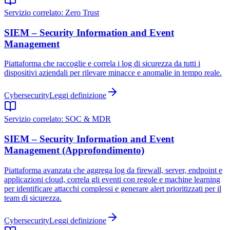
Servizio correlato:
Zero Trust
SIEM – Security Information and Event
Management
Piattaforma che raccoglie e correla i log di sicurezza da tutti i
dispositivi aziendali per rilevare minacce e anomalie in tempo reale.
Cybersecurity
Leggi definizione
Servizio correlato:
SOC & MDR
SIEM – Security Information and Event
Management (Approfondimento)
Piattaforma avanzata che aggrega log da firewall, server, endpoint e
applicazioni cloud, correla gli eventi con regole e machine learning
per identificare attacchi complessi e generare alert prioritizzati per il
team di sicurezza.
Cybersecurity
Leggi definizione