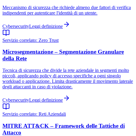
Meccanismo di sicurezza che richiede almeno due fattori di verifica
indipendenti per autenticare l'identità di un utente.
Cybersecurity
Leggi definizione
Servizio correlato:
Zero Trust
Microsegmentazione – Segmentazione Granulare
della Rete
Tecnica di sicurezza che divide la rete aziendale in segmenti molto
piccoli, applicando policy di accesso specifiche a ogni singolo
workload o applicazione. Limita drasticamente il movimento laterale
degli attaccanti in caso di violazione.
Cybersecurity
Leggi definizione
Servizio correlato:
Reti Aziendali
MITRE ATT&CK – Framework delle Tattiche di
Attacco