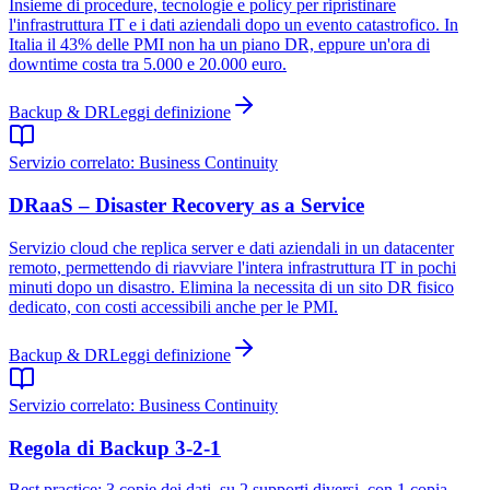
Insieme di procedure, tecnologie e policy per ripristinare
l'infrastruttura IT e i dati aziendali dopo un evento catastrofico. In
Italia il 43% delle PMI non ha un piano DR, eppure un'ora di
downtime costa tra 5.000 e 20.000 euro.
Backup & DR
Leggi definizione
Servizio correlato:
Business Continuity
DRaaS – Disaster Recovery as a Service
Servizio cloud che replica server e dati aziendali in un datacenter
remoto, permettendo di riavviare l'intera infrastruttura IT in pochi
minuti dopo un disastro. Elimina la necessita di un sito DR fisico
dedicato, con costi accessibili anche per le PMI.
Backup & DR
Leggi definizione
Servizio correlato:
Business Continuity
Regola di Backup 3-2-1
Best practice: 3 copie dei dati, su 2 supporti diversi, con 1 copia