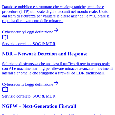
Database pubblico e strutturato che cataloga tattiche, tecniche e
procedure (TTP) utilizzate dagli attaccanti nel mondo reale. Usato
dai team di sicurezza per valutare le difese aziendali e migliorare la
capacita di rilevamento delle minacce.
Cybersecurity
Leggi definizione
Servizio correlato:
SOC & MDR
NDR – Network Detection and Response
Soluzione di sicurezza che analizza il traffico di rete in tempo reale
con AI e machine learning per rilevare minacce avanzate, movimenti
laterali e anomalie che sfuggono a firewall ed EDR tradizionali.
Cybersecurity
Leggi definizione
Servizio correlato:
SOC & MDR
NGFW – Next-Generation Firewall