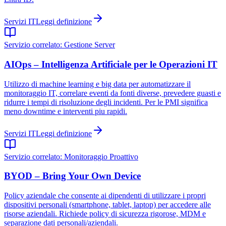
Servizi IT
Leggi definizione
Servizio correlato:
Gestione Server
AIOps – Intelligenza Artificiale per le Operazioni IT
Utilizzo di machine learning e big data per automatizzare il
monitoraggio IT, correlare eventi da fonti diverse, prevedere guasti e
ridurre i tempi di risoluzione degli incidenti. Per le PMI significa
meno downtime e interventi piu rapidi.
Servizi IT
Leggi definizione
Servizio correlato:
Monitoraggio Proattivo
BYOD – Bring Your Own Device
Policy aziendale che consente ai dipendenti di utilizzare i propri
dispositivi personali (smartphone, tablet, laptop) per accedere alle
risorse aziendali. Richiede policy di sicurezza rigorose, MDM e
separazione dati personali/aziendali.