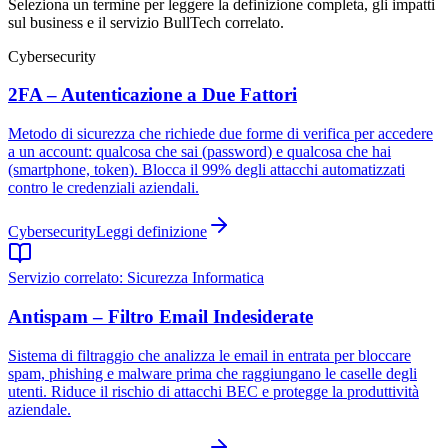
Seleziona un termine per leggere la definizione completa, gli impatti
sul business e il servizio BullTech correlato.
Cybersecurity
2FA – Autenticazione a Due Fattori
Metodo di sicurezza che richiede due forme di verifica per accedere
a un account: qualcosa che sai (password) e qualcosa che hai
(smartphone, token). Blocca il 99% degli attacchi automatizzati
contro le credenziali aziendali.
Cybersecurity
Leggi definizione
Servizio correlato:
Sicurezza Informatica
Antispam – Filtro Email Indesiderate
Sistema di filtraggio che analizza le email in entrata per bloccare
spam, phishing e malware prima che raggiungano le caselle degli
utenti. Riduce il rischio di attacchi BEC e protegge la produttività
aziendale.