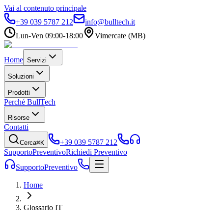
Vai al contenuto principale
+39 039 5787 212
info@bulltech.it
Lun-Ven 09:00-18:00
Vimercate (MB)
Home
Servizi
Soluzioni
Prodotti
Perché BullTech
Risorse
Contatti
+39 039 5787 212
Cerca
⌘K
Supporto
Preventivo
Richiedi Preventivo
Supporto
Preventivo
Home
Glossario IT