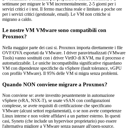
settimane per migrare le VM incrementalmente, 2-5 giorni per i
servizi critici e i test. Il fermo macchina reale e limitato a poche ore
per i servizi critici (gestionale, email). Le VM non critiche si
migrano a caldo.
Le nostre VM VMware sono compatibili con
Proxmox?
Nella maggior parte dei casi si. Proxmox importa direttamente i file
OVF/OVA esportati da VMware. I driver paravirtualizzati (VMware
Tools) vanno sostituiti con i driver VirtIO di KVM, ma il processo e
automatizzabile. Le uniche incompatibilita significative riguardano
VM con dipendenze specifiche da vSphere (fault tolerance, vGPU
con profilo VMware). Il 95% delle VM si migra senza problemi.
Quando NON conviene migrare a Proxmox?
Non conviene se: avete investito pesantemente in automazione
vSphere (vRA, NSX-T), se usate vSAN con configurazioni
complesse, se avete requisiti di certificazione che specificano
VMware (alcuni settori regolamentati), o se non avete competenze
Linux interne e non volete affidarvi a un partner esterno. In questi
casi, Syneto (che include un hypervisor proprietario) puo essere
l'alternativa migliore a VMware senza passare all'open-source.