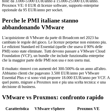
host: da 3.000-5.000 EUR/anno a 15.000-25.000 EUR/anno.
Proxmox VE: 0 EUR di licenze software, supporto enterprise
opzionale da 95 EUR/anno per socket.
Perche le PMI italiane stanno
abbandonando VMware
L'acquisizione di VMware da parte di Broadcom nel 2023 ha
cambiato le regole del gioco. Le licenze perpetue non esistono piu.
Le edizioni Standard ed Essential (quelle che usava il 90% delle
PMI) sono state eliminate. Tutti devono passare a VMware Cloud
Foundation (VCF), un bundle che include funzionalita enterprise
che la maggior parte delle PMI non usa e non usera mai.
Il risultato: rinnovi con aumenti del 300-500% da un anno all'altro.
Abbiamo clienti che pagavano 3.500 EUR/anno per VMware
Essential Plus e si sono visti proporre 18.000 EUR/anno per VCF. A
quel punto, migrare a Proxmox non e piu una scelta tecnica: e una
decisione di business.
VMware vs Proxmox: confronto rapido
Caratteristica
VMware vSphere
Proxmox VE