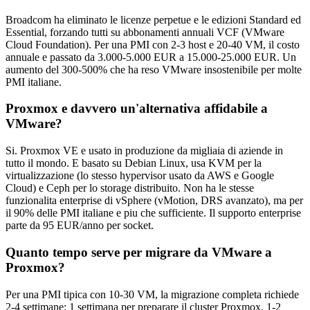
Broadcom ha eliminato le licenze perpetue e le edizioni Standard ed
Essential, forzando tutti su abbonamenti annuali VCF (VMware
Cloud Foundation). Per una PMI con 2-3 host e 20-40 VM, il costo
annuale e passato da 3.000-5.000 EUR a 15.000-25.000 EUR. Un
aumento del 300-500% che ha reso VMware insostenibile per molte
PMI italiane.
Proxmox e davvero un'alternativa affidabile a
VMware?
Si. Proxmox VE e usato in produzione da migliaia di aziende in
tutto il mondo. E basato su Debian Linux, usa KVM per la
virtualizzazione (lo stesso hypervisor usato da AWS e Google
Cloud) e Ceph per lo storage distribuito. Non ha le stesse
funzionalita enterprise di vSphere (vMotion, DRS avanzato), ma per
il 90% delle PMI italiane e piu che sufficiente. Il supporto enterprise
parte da 95 EUR/anno per socket.
Quanto tempo serve per migrare da VMware a
Proxmox?
Per una PMI tipica con 10-30 VM, la migrazione completa richiede
2-4 settimane: 1 settimana per preparare il cluster Proxmox, 1-2