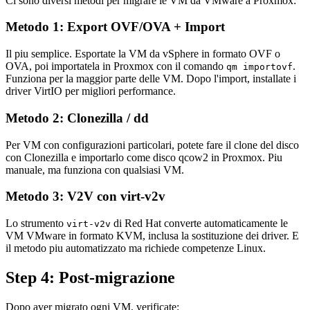
Ci sono diversi metodi per migrare le VM da VMware a Proxmox:
Metodo 1: Export OVF/OVA + Import
Il piu semplice. Esportate la VM da vSphere in formato OVF o
OVA, poi importatela in Proxmox con il comando
.
qm importovf
Funziona per la maggior parte delle VM. Dopo l'import, installate i
driver VirtIO per migliori performance.
Metodo 2: Clonezilla / dd
Per VM con configurazioni particolari, potete fare il clone del disco
con Clonezilla e importarlo come disco qcow2 in Proxmox. Piu
manuale, ma funziona con qualsiasi VM.
Metodo 3: V2V con virt-v2v
Lo strumento
di Red Hat converte automaticamente le
virt-v2v
VM VMware in formato KVM, inclusa la sostituzione dei driver. E
il metodo piu automatizzato ma richiede competenze Linux.
Step 4: Post-migrazione
Dopo aver migrato ogni VM, verificate: