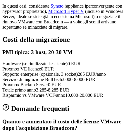
In questi casi, considerate
Syneto
(appliance iperconvergente con
hypervisor proprietario),
Microsoft Hyper-V
(incluso in Windows
Server, ideale se siete già in ecosistema Microsoft) o negoziate il
rinnovo VMware con Broadcom — a volte gli sconti arrivano,
soprattutto se minacciate di migrare.
Costi della migrazione
PMI tipica: 3 host, 20-30 VM
Hardware (se riutilizzate l'esistente)
0 EUR
Proxmox VE licenze
0 EUR
Supporto enterprise (opzionale, 3 socket)
285 EUR/anno
Servizio di migrazione BullTech
3.000-8.000 EUR
Proxmox Backup Server
0 EUR
Totale primo anno
3.285-8.285 EUR
Risparmio vs VMware VCF/anno
10.000-20.000 EUR
Domande frequenti
Quanto e aumentato il costo delle licenze VMware
dopo l'acquisizione Broadcom?