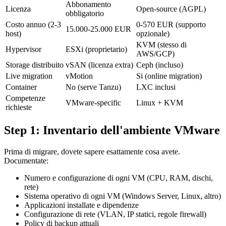
Abbonamento
Licenza
Open-source (AGPL)
obbligatorio
Costo annuo (2-3
0-570 EUR (supporto
15.000-25.000 EUR
host)
opzionale)
KVM (stesso di
Hypervisor
ESXi (proprietario)
AWS/GCP)
Storage distribuito
vSAN (licenza extra)
Ceph (incluso)
Live migration
vMotion
Si (online migration)
Container
No (serve Tanzu)
LXC inclusi
Competenze
VMware-specific
Linux + KVM
richieste
Step 1: Inventario dell'ambiente VMware
Prima di migrare, dovete sapere esattamente cosa avete.
Documentate:
Numero e configurazione di ogni VM (CPU, RAM, dischi,
rete)
Sistema operativo di ogni VM (Windows Server, Linux, altro)
Applicazioni installate e dipendenze
Configurazione di rete (VLAN, IP statici, regole firewall)
Policy di backup attuali