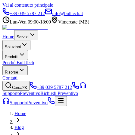
Vai al contenuto principale
+39 039 5787 212
info@bulltech.it
Lun-Ven 09:00-18:00
Vimercate (MB)
Home
Servizi
Soluzioni
Prodotti
Perché BullTech
Risorse
Contatti
+39 039 5787 212
Cerca
⌘K
Supporto
Preventivo
Richiedi Preventivo
Supporto
Preventivo
Home
Blog