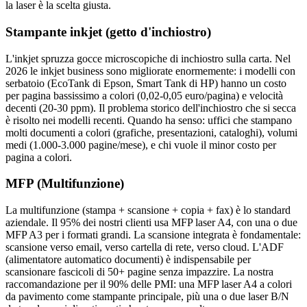
la laser è la scelta giusta.
Stampante inkjet (getto d'inchiostro)
L'inkjet spruzza gocce microscopiche di inchiostro sulla carta. Nel
2026 le inkjet business sono migliorate enormemente: i modelli con
serbatoio (EcoTank di Epson, Smart Tank di HP) hanno un costo
per pagina bassissimo a colori (0,02-0,05 euro/pagina) e velocità
decenti (20-30 ppm). Il problema storico dell'inchiostro che si secca
è risolto nei modelli recenti. Quando ha senso: uffici che stampano
molti documenti a colori (grafiche, presentazioni, cataloghi), volumi
medi (1.000-3.000 pagine/mese), e chi vuole il minor costo per
pagina a colori.
MFP (Multifunzione)
La multifunzione (stampa + scansione + copia + fax) è lo standard
aziendale. Il 95% dei nostri clienti usa MFP laser A4, con una o due
MFP A3 per i formati grandi. La scansione integrata è fondamentale:
scansione verso email, verso cartella di rete, verso cloud. L'ADF
(alimentatore automatico documenti) è indispensabile per
scansionare fascicoli di 50+ pagine senza impazzire. La nostra
raccomandazione per il 90% delle PMI: una MFP laser A4 a colori
da pavimento come stampante principale, più una o due laser B/N