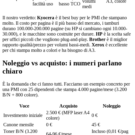
volumi
A3, colore
facilità uso
basso TCO
medi
Il nostro verdetto:
Kyocera
è il best buy per le PMI che stampano
molto. Il costo per pagina è il più basso del mercato, i tamburi
durano 100.000-200.000 pagine (su HP si cambiano ogni 10.000-
30.000), e le macchine sono costruite per durare.
HP
è la scelta safe
per uffici piccoli che vogliono plug-and-play.
Brother
è il miglior
rapporto qualità/prezzo per volumi bassi-medi.
Xerox
è eccellente
per chi stampa molto a colori e ha bisogno di A3.
Noleggio vs acquisto: i numeri parlano
chiaro
È la domanda che ci fanno tutti. Facciamo un esempio concreto per
una PMI con 25 dipendenti che stampa 4.000 pagine/mese (3.200
B/N + 800 colore).
Voce
Acquisto
Noleggio
2.500 € (MFP laser A4
Investimento iniziale
0 €
colore)
Canone mensile
0 €
45 €
Toner B/N (3.200
Incluso (0,01 €/pag
64-96 €/mese