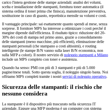
carico l'intera gestione delle stampe aziendali: analisi dei volumi,
scelta e installazione delle stampanti, fornitura toner automatica (il
sistema ordina il toner prima che finisca), manutenzione preventiva,
sostituzione in caso di guasto, reportistica mensile su volumi e costi.
Il vantaggio principale: sai esattamente quanto spendi al mese, senza
sorprese. Il fornitore MPS ha interesse a ottimizzare i costi perché il
margine dipende dall'efficienza. Il risultato tipico: riduzione del 20-
30% dei costi di stampa nel primo anno, grazie a consolidamento
delle stampanti (meno macchine, più efficienti), eliminazione delle
stampanti personali (che stampano a costi altissimi), e routing
intelligente (le stampe B/N vanno sulla laser B/N economica, non
sulla MFP a colori). Il nostro servizio di
noleggio stampanti a Milano
include un MPS completo con toner e assistenza.
Quando ha senso: PMI con più di 3 stampanti e più di 5.000
pagine/mese totali. Sotto questa soglia, il noleggio singolo basta. Noi
offriamo MPS completi tramite i nostri
servizi di noleggio operativo
.
Sicurezza delle stampanti: il rischio che
nessuno considera
La stampante è il dispositivo più trascurato nella sicurezza IT
aziendale. Eppure una MFP moderna è un computer con sistema