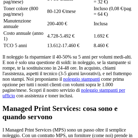
pag/mese)
= 32 €)
Toner colore (800
Incluso (0,08 €/pag
80-120 €/mese
pag/mese)
= 64 €)
Manutenzione
200-400 €
Inclusa
annuale
Costo annuale (anno
4.728-5.492 €
1.692 €
1)
TCO 5 anni
13.612-17.460 €
8.460 €
Il noleggio fa risparmiare il 40-50% su 5 anni per volumi medi-alti.
E non è solo una questione di soldi: in noleggio, se la stampante si
rompe, te la sostituiscono in 24-48 ore. In acquisto, chiami
l'assistenza, aspetti il tecnico (3-5 giorni lavorativi), e nel frattempo
non stampi. Noi proponiamo il
noleggio stampanti
come prima
opzione per tutti i nostri clienti con volumi sopra le 1.000
pagine/mese. Scopri il nostro servizio di
noleggio stampanti per
ufficio
con assistenza e toner inclusi.
Managed Print Services: cosa sono e
quando servono
I Managed Print Services (MPS) sono un passo oltre il semplice
noleggio. Con un contratto MPS, un fornitore (come noi) prende in