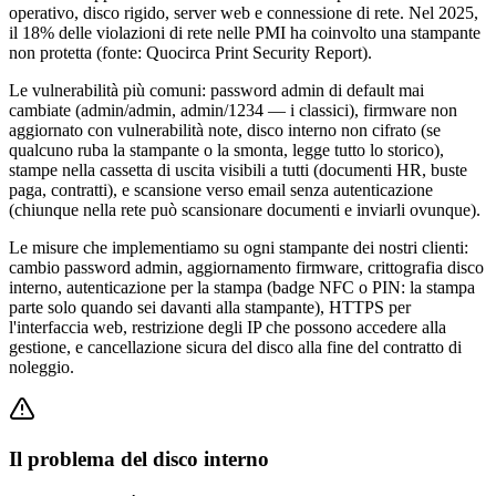
operativo, disco rigido, server web e connessione di rete. Nel 2025,
il 18% delle violazioni di rete nelle PMI ha coinvolto una stampante
non protetta (fonte: Quocirca Print Security Report).
Le vulnerabilità più comuni: password admin di default mai
cambiate (admin/admin, admin/1234 — i classici), firmware non
aggiornato con vulnerabilità note, disco interno non cifrato (se
qualcuno ruba la stampante o la smonta, legge tutto lo storico),
stampe nella cassetta di uscita visibili a tutti (documenti HR, buste
paga, contratti), e scansione verso email senza autenticazione
(chiunque nella rete può scansionare documenti e inviarli ovunque).
Le misure che implementiamo su ogni stampante dei nostri clienti:
cambio password admin, aggiornamento firmware, crittografia disco
interno, autenticazione per la stampa (badge NFC o PIN: la stampa
parte solo quando sei davanti alla stampante), HTTPS per
l'interfaccia web, restrizione degli IP che possono accedere alla
gestione, e cancellazione sicura del disco alla fine del contratto di
noleggio.
Il problema del disco interno