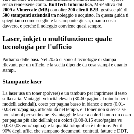
senza rendersene conto.
BullTech Informatica
, MSP attivo dal
2009
a
Vimercate (MB)
con oltre
200 clienti B2B
, gestisce più di
500 stampanti aziendali
tra noleggio e acquisto. In questa guida ti
spieghiamo come scegliere la stampante giusta, quanto costa
davvero, e perché il noleggio conviene quasi sempre.
Laser, inkjet o multifunzione: quale
tecnologia per l'ufficio
Partiamo dalle basi. Nel 2026 ci sono 3 tecnologie di stampa
rilevanti per un ufficio, e la scelta dipende da cosa stampi e quanto
stampi.
Stampante laser
La laser usa un toner (polvere) e un tamburo per imprimere il testo
sulla carta. Vantaggi: velocità elevata (30-60 pagine al minuto per i
modelli aziendali), costo per pagina basso in bianco e nero (0,01-
0,03 euro/pagina), affidabilità nel tempo, e il toner non si secca se
non stampi per settimane. Svantaggi: le laser a colori hanno un costo
per pagina più alto dell'inkjet a colori (0,08-0,15 euro/pagina vs
0,03-0,08 euro/pagina), e la qualità fotografica è inferiore. Per il
90% degli uffici che stampano documenti, contratti, fatture e DDT,