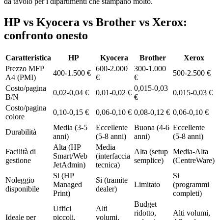
da tavolo per i dipartimenti che stampano molto.
HP vs Kyocera vs Brother vs Xerox:
confronto onesto
Caratteristica
HP
Kyocera
Brother
Xerox
Prezzo MFP
600-2.000
300-1.000
400-1.500 €
500-2.500 €
A4 (PMI)
€
€
Costo/pagina
0,015-0,03
0,02-0,04 €
0,01-0,02 €
0,015-0,03 €
B/N
€
Costo/pagina
0,10-0,15 €
0,06-0,10 €
0,08-0,12 €
0,06-0,10 €
colore
Media (3-5
Eccellente
Buona (4-6
Eccellente
Durabilità
anni)
(5-8 anni)
anni)
(5-8 anni)
Alta (HP
Media
Facilità di
Alta (setup
Media-Alta
Smart/Web
(interfaccia
gestione
semplice)
(CentreWare)
JetAdmin)
tecnica)
Si (HP
Si
Noleggio
Si (tramite
Managed
Limitato
(programmi
disponibile
dealer)
Print)
completi)
Budget
Uffici
Alti
ridotto,
Alti volumi,
Ideale per
piccoli,
volumi,