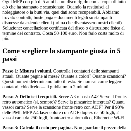
Ogni MFP con più di 5 anni ha un disco rigido con la copia di tutto
ciò che ha stampato e scansionato. Quando la restituisci al
noleggiatore o la butti via, quei dati sono recuperabili. Abbiamo
trovato contratti, buste paga e documenti legali su stampanti
dismesse da aziende clienti (prima che diventassero nostri clienti).
Soluzione: cancellazione certificata del disco o distruzione fisica al
termine del contratto. Costa 50-100 euro. Non farlo costa molto di
più.
Come scegliere la stampante giusta in 5
passi
Passo 1: Misura i volumi.
Controlla i contatori delle stampanti
attuali. Quante pagine al mese? Quante a colori? Quante scansioni?
Questi numeri determinano tutto il resto. Se non sai come leggere i
contatori, chiedicelo — ti guidiamo in 2 minuti.
Passo 2: Definisci i requisiti.
Serve A3 o basta A4? Serve il fronte-
retro automatico (sì, sempre)? Serve la pinzatrice integrata? Quanti
vassoi carta? Serve la scansione fronte-retro con ADF? Per il 90%
delle PMI: MFP A4 laser colore con ADF duplex da 50 fogli, 2
vassoi carta da 250 fogli, fronte-retro automatico, Ethernet e Wi-Fi.
Passo 3: Calcola il costo per pagina.
Non guardare il prezzo della