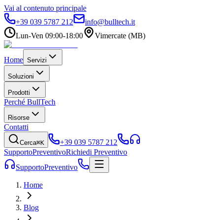
Vai al contenuto principale
+39 039 5787 212
info@bulltech.it
Lun-Ven 09:00-18:00
Vimercate (MB)
Home
Servizi
Soluzioni
Prodotti
Perché BullTech
Risorse
Contatti
+39 039 5787 212
Cerca
⌘K
Supporto
Preventivo
Richiedi Preventivo
Supporto
Preventivo
Home
Blog