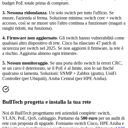
budget PoE totale prima di comprare.
3. Nessuna ridondanza
. Un solo switch per tutto l'ufficio. Se
muore, l'azienda si ferma. Soluzione minima: switch core + switch
accesso, così se ne muore uno l'altro continua a funzionare (magari a
ranghi ridotti, ma funziona).
4. Firmware non aggiornato
. Gli switch hanno vulnerabilità come
qualsiasi altro dispositivo di rete. Cisco ha rilasciato 47 patch di
sicurezza per switch nel 2025. Se non aggiorni il firmware, la rete è
a rischio. Aggiorna almeno ogni trimestre.
5. Nessun monitoraggio
. Se una porta dello switch fa errori CRC,
se un cavo è deteriorato, se il PoE è al limite, non lo sai finché
qualcuno si lamenta. Soluzioni: SNMP + Zabbix (gratis), UniFi
Controller (per Ubiquiti), Aruba Central (per HPE Aruba).
BullTech progetta e installa la tua rete
Noi di BullTech progettiamo reti aziendali complete: switch,
VLAN, PoE, QoS, cablaggio. Partiamo da
500 euro
per un audit di
rete con proposta di upgrade. Forniamo switch Cisco, HPE Aruba e