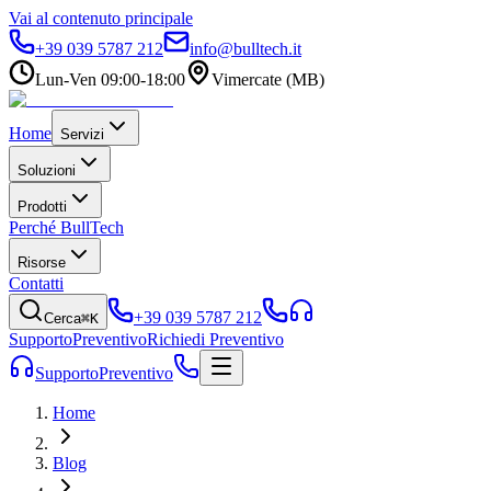
Vai al contenuto principale
+39 039 5787 212
info@bulltech.it
Lun-Ven 09:00-18:00
Vimercate (MB)
Home
Servizi
Soluzioni
Prodotti
Perché BullTech
Risorse
Contatti
+39 039 5787 212
Cerca
⌘K
Supporto
Preventivo
Richiedi Preventivo
Supporto
Preventivo
Home
Blog