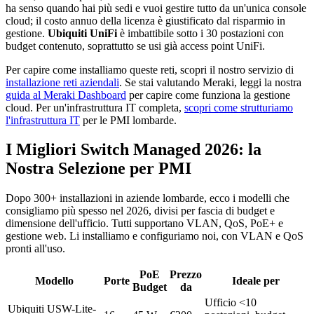
ha senso quando hai più sedi e vuoi gestire tutto da un'unica console
cloud; il costo annuo della licenza è giustificato dal risparmio in
gestione.
Ubiquiti UniFi
è imbattibile sotto i 30 postazioni con
budget contenuto, soprattutto se usi già access point UniFi.
Per capire come installiamo queste reti, scopri il nostro servizio di
installazione reti aziendali
. Se stai valutando Meraki, leggi la nostra
guida al Meraki Dashboard
per capire come funziona la gestione
cloud. Per un'infrastruttura IT completa,
scopri come strutturiamo
l'infrastruttura IT
per le PMI lombarde.
I Migliori Switch Managed 2026: la
Nostra Selezione per PMI
Dopo 300+ installazioni in aziende lombarde, ecco i modelli che
consigliamo più spesso nel 2026, divisi per fascia di budget e
dimensione dell'ufficio. Tutti supportano VLAN, QoS, PoE+ e
gestione web. Li installiamo e configuriamo noi, con VLAN e QoS
pronti all'uso.
PoE
Prezzo
Modello
Porte
Ideale per
Budget
da
Ufficio <10
Ubiquiti USW-Lite-