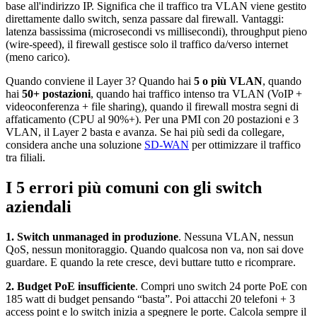
base all'indirizzo IP. Significa che il traffico tra VLAN viene gestito
direttamente dallo switch, senza passare dal firewall. Vantaggi:
latenza bassissima (microsecondi vs millisecondi), throughput pieno
(wire-speed), il firewall gestisce solo il traffico da/verso internet
(meno carico).
Quando conviene il Layer 3? Quando hai
5 o più VLAN
, quando
hai
50+ postazioni
, quando hai traffico intenso tra VLAN (VoIP +
videoconferenza + file sharing), quando il firewall mostra segni di
affaticamento (CPU al 90%+). Per una PMI con 20 postazioni e 3
VLAN, il Layer 2 basta e avanza. Se hai più sedi da collegare,
considera anche una soluzione
SD-WAN
per ottimizzare il traffico
tra filiali.
I 5 errori più comuni con gli switch
aziendali
1. Switch unmanaged in produzione
. Nessuna VLAN, nessun
QoS, nessun monitoraggio. Quando qualcosa non va, non sai dove
guardare. E quando la rete cresce, devi buttare tutto e ricomprare.
2. Budget PoE insufficiente
. Compri uno switch 24 porte PoE con
185 watt di budget pensando “basta”. Poi attacchi 20 telefoni + 3
access point e lo switch inizia a spegnere le porte. Calcola sempre il