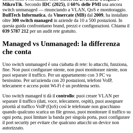
MikroTik
. Secondo
IDC (2025)
, il
60% delle PMI
usa ancora
switch unmanaged — rinunciando a VLAN, QoS e monitoraggio.
BullTech Informatica
, da
Vimercate (MB)
dal
2009
, ha installato
oltre
300 switch managed
in aziende da 10 a 500 postazioni. In
questa guida confrontiamo brand, prezzi e configurazioni. Chiama il
039 5787 212
per un audit rete gratuito.
Managed vs Unmanaged: la differenza
che conta
Uno switch unmanaged è una ciabatta di rete: lo attacchi, funziona,
fine. Non puoi configurare niente, non puoi monitorare niente, non
puoi separare il traffico. Per un appartamento con 3 PC va
benissimo. Per un'azienda con 20 postazioni, telefoni VoIP,
telecamere e access point Wi-Fi è un problema serio.
Uno switch managed ti dà il
controllo
: puoi creare VLAN per
separare il traffico (dati, voce, telecamere, ospiti), puoi assegnare
priorità al traffico VoIP (QoS) così le telefonate non gracchiano
quando qualcuno scarica un file grosso, puoi monitorare il traffico su
ogni porta, puoi limitare la banda per singola porta, puoi configurare
il port security per evitare che qualcuno attacchi un device non
autorizzato.