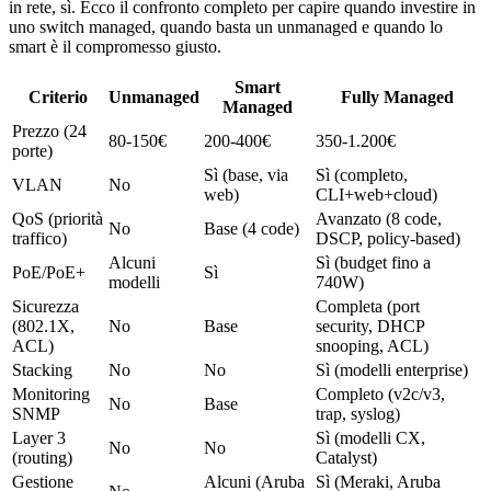
in rete, sì. Ecco il confronto completo per capire quando investire in
uno switch managed, quando basta un unmanaged e quando lo
smart è il compromesso giusto.
Smart
Criterio
Unmanaged
Fully Managed
Managed
Prezzo (24
80-150€
200-400€
350-1.200€
porte)
Sì (base, via
Sì (completo,
VLAN
No
web)
CLI+web+cloud)
QoS (priorità
Avanzato (8 code,
No
Base (4 code)
traffico)
DSCP, policy-based)
Alcuni
Sì (budget fino a
PoE/PoE+
Sì
modelli
740W)
Sicurezza
Completa (port
(802.1X,
No
Base
security, DHCP
ACL)
snooping, ACL)
Stacking
No
No
Sì (modelli enterprise)
Monitoring
Completo (v2c/v3,
No
Base
SNMP
trap, syslog)
Layer 3
Sì (modelli CX,
No
No
(routing)
Catalyst)
Gestione
Alcuni (Aruba
Sì (Meraki, Aruba