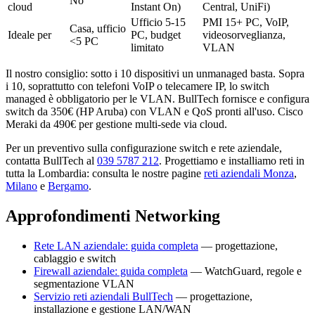
No
cloud
Instant On)
Central, UniFi)
Ufficio 5-15
PMI 15+ PC, VoIP,
Casa, ufficio
Ideale per
PC, budget
videosorveglianza,
<5 PC
limitato
VLAN
Il nostro consiglio: sotto i 10 dispositivi un unmanaged basta. Sopra
i 10, soprattutto con telefoni VoIP o telecamere IP, lo switch
managed è obbligatorio per le VLAN. BullTech fornisce e configura
switch da 350€ (HP Aruba) con VLAN e QoS pronti all'uso. Cisco
Meraki da 490€ per gestione multi-sede via cloud.
Per un preventivo sulla configurazione switch e rete aziendale,
contatta BullTech al
039 5787 212
. Progettiamo e installiamo reti in
tutta la Lombardia: consulta le nostre pagine
reti aziendali Monza
,
Milano
e
Bergamo
.
Approfondimenti Networking
Rete LAN aziendale: guida completa
— progettazione,
cablaggio e switch
Firewall aziendale: guida completa
— WatchGuard, regole e
segmentazione VLAN
Servizio reti aziendali BullTech
— progettazione,
installazione e gestione LAN/WAN