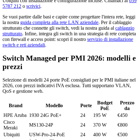
Ubiquiti con installazione e configurazione incluse. Chiamaci al
039
5787 212
o
scrivici
.
Se vuoi partire dalle basi e capire come progettare l'intera rete, leggi
la nostra
guida completa alla rete LAN aziendale
. Per il cablaggio
strutturato che connette gli switch, vedi la nostra guida al
cablaggio
strutturato
. Infine, integra gli switch in una strategia di rete completa
con firewall e access point: scopri il nostro
servizio di installazione
switch e reti aziendali
.
Switch Managed per PMI 2026: modelli e
prezzi
Selezione di modelli 24 porte PoE consigliati per le PMI italiane nel
2026, con prezzi indicativi IVA esclusa. Tutti supportano VLAN,
QoS e gestione web.
Budget
Prezzo
Brand
Modello
Porte
PoE
da
HPE Aruba
1930 24G PoE+
24
195 W
€450
Cisco
MS130-24P
24
370 W
€800
Meraki
Ubiquiti
USW-Pro-24-PoE
24
400 W
€500