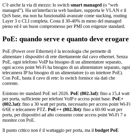
C'è anche la via di mezzo: lo switch
smart managed
(o “web
managed”). Ha un'interfaccia web basilare, supporta le VLAN e il
QoS base, ma non ha funzionalità avanzate come stacking, routing
Layer 3 o CLI completa. Costa il 30-40% in meno del managed
pieno ed è un buon compromesso per PMI con esigenze standard.
PoE: quando serve e quanto deve erogare
PoE (Power over Ethernet) è la tecnologia che permette di
alimentare i dispositivi di rete direttamente dal cavo ethernet. Senza
PoE, ogni telefono VoIP ha bisogno di un alimentatore separato,
ogni access point Wi-Fi ha bisogno di un alimentatore separato, ogni
telecamera IP ha bisogno di un alimentatore (o un iniettore PoE).
Con PoE, basta il cavo di rete: lo switch fornisce sia dati che
corrente.
Esistono tre standard PoE nel 2026.
PoE (802.3af)
: fino a 15,4 watt
per porta, sufficiente per telefoni VoIP e access point base.
PoE+
(802.3at)
: fino a 30 watt per porta, necessario per access point Wi-Fi
6/6E e telecamere PTZ.
PoE++ (802.3bt)
: fino a 60-90 watt per
porta, per dispositivi ad alto consumo come access point Wi-Fi 7 o
monitor con PoE.
Il punto critico non è il wattaggio per porta, ma il
budget PoE