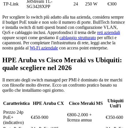
JetStream TL-
TP-Link
24
250 W
€300
SG3428XPP
Per scegliere lo switch più adatto alla tua azienda, considera sempre
il budget PoE totale e non solo il numero di porte. BullTech fornisce
e installa switch di tutti questi brand con configurazione VLAN,
QoS e cablaggio inclusi. Approfondisci il tema delle
reti aziendali
oppure scopri come gestiamo il
cablaggio strutturato
per uffici e
capannoni. Per completare l'infrastruttura di rete, leggi anche la
nostra guida al
Wi-Fi aziendale
con access point enterprise.
HPE Aruba vs Cisco Meraki vs Ubiquiti:
quale scegliere nel 2026
Il mercato degli switch managed per PMI è dominato da tre marchi
con filosofie molto diverse. Ecco un confronto pratico basato su
quello che installiamo ogni giorno.
Ubiquiti
Caratteristica
HPE Aruba CX
Cisco Meraki MS
UniFi
Prezzo 24p
€800-2.000 +
PoE+
€450-900
€350-600
licenza annua
(indicativo)