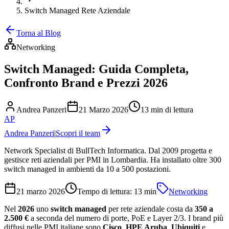
Switch Managed Rete Aziendale
Torna al Blog
Networking
Switch Managed: Guida Completa,
Confronto Brand e Prezzi 2026
Andrea Panzeri
21 Marzo 2026
13 min di lettura
AP
Andrea Panzeri
|
Scopri il team
Network Specialist di BullTech Informatica. Dal 2009 progetta e
gestisce reti aziendali per PMI in Lombardia. Ha installato oltre 300
switch managed in ambienti da 10 a 500 postazioni.
21 marzo 2026
Tempo di lettura:
13
min
Networking
Nel
2026
uno
switch managed
per rete aziendale costa da
350 a
2.500 €
a seconda del numero di porte, PoE e Layer 2/3. I brand più
diffusi nelle PMI italiane sono
Cisco
,
HPE Aruba
,
Ubiquiti
e