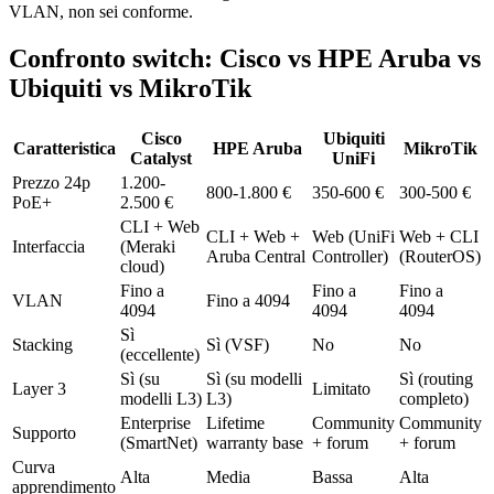
VLAN, non sei conforme.
Confronto switch: Cisco vs HPE Aruba vs
Ubiquiti vs MikroTik
Cisco
Ubiquiti
Caratteristica
HPE Aruba
MikroTik
Catalyst
UniFi
Prezzo 24p
1.200-
800-1.800 €
350-600 €
300-500 €
PoE+
2.500 €
CLI + Web
CLI + Web +
Web (UniFi
Web + CLI
Interfaccia
(Meraki
Aruba Central
Controller)
(RouterOS)
cloud)
Fino a
Fino a
Fino a
VLAN
Fino a 4094
4094
4094
4094
Sì
Stacking
Sì (VSF)
No
No
(eccellente)
Sì (su
Sì (su modelli
Sì (routing
Layer 3
Limitato
modelli L3)
L3)
completo)
Enterprise
Lifetime
Community
Community
Supporto
(SmartNet)
warranty base
+ forum
+ forum
Curva
Alta
Media
Bassa
Alta
apprendimento