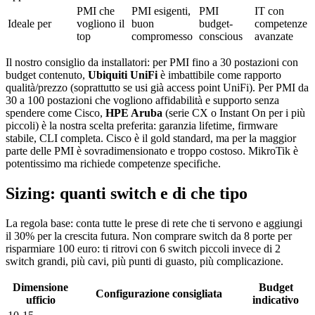
PMI che
PMI esigenti,
PMI
IT con
Ideale per
vogliono il
buon
budget-
competenze
top
compromesso
conscious
avanzate
Il nostro consiglio da installatori: per PMI fino a 30 postazioni con
budget contenuto,
Ubiquiti UniFi
è imbattibile come rapporto
qualità/prezzo (soprattutto se usi già access point UniFi). Per PMI da
30 a 100 postazioni che vogliono affidabilità e supporto senza
spendere come Cisco,
HPE Aruba
(serie CX o Instant On per i più
piccoli) è la nostra scelta preferita: garanzia lifetime, firmware
stabile, CLI completa. Cisco è il gold standard, ma per la maggior
parte delle PMI è sovradimensionato e troppo costoso. MikroTik è
potentissimo ma richiede competenze specifiche.
Sizing: quanti switch e di che tipo
La regola base: conta tutte le prese di rete che ti servono e aggiungi
il 30% per la crescita futura. Non comprare switch da 8 porte per
risparmiare 100 euro: ti ritrovi con 6 switch piccoli invece di 2
switch grandi, più cavi, più punti di guasto, più complicazione.
Dimensione
Budget
Configurazione consigliata
ufficio
indicativo