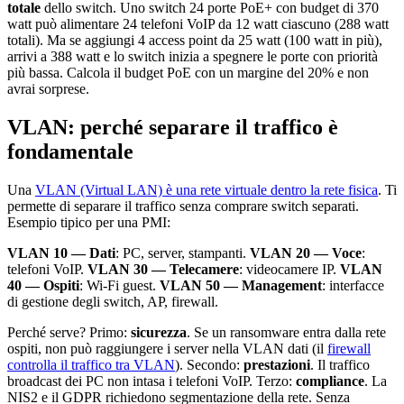
totale
dello switch. Uno switch 24 porte PoE+ con budget di 370
watt può alimentare 24 telefoni VoIP da 12 watt ciascuno (288 watt
totali). Ma se aggiungi 4 access point da 25 watt (100 watt in più),
arrivi a 388 watt e lo switch inizia a spegnere le porte con priorità
più bassa. Calcola il budget PoE con un margine del 20% e non
avrai sorprese.
VLAN: perché separare il traffico è
fondamentale
Una
VLAN (Virtual LAN) è una rete virtuale dentro la rete fisica
. Ti
permette di separare il traffico senza comprare switch separati.
Esempio tipico per una PMI:
VLAN 10 — Dati
: PC, server, stampanti.
VLAN 20 — Voce
:
telefoni VoIP.
VLAN 30 — Telecamere
: videocamere IP.
VLAN
40 — Ospiti
: Wi-Fi guest.
VLAN 50 — Management
: interfacce
di gestione degli switch, AP, firewall.
Perché serve? Primo:
sicurezza
. Se un ransomware entra dalla rete
ospiti, non può raggiungere i server nella VLAN dati (il
firewall
controlla il traffico tra VLAN
). Secondo:
prestazioni
. Il traffico
broadcast dei PC non intasa i telefoni VoIP. Terzo:
compliance
. La
NIS2 e il GDPR richiedono segmentazione della rete. Senza