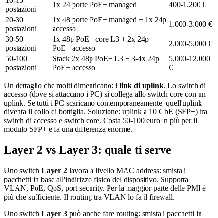
10-15
1x 24 porte PoE+ managed
400-1.200 €
postazioni
20-30
1x 48 porte PoE+ managed + 1x 24p
1.000-3.000 €
postazioni
accesso
30-50
1x 48p PoE+ core L3 + 2x 24p
2.000-5.000 €
postazioni
PoE+ accesso
50-100
Stack 2x 48p PoE+ L3 + 3-4x 24p
5.000-12.000
postazioni
PoE+ accesso
€
Un dettaglio che molti dimenticano: i
link di uplink
. Lo switch di
accesso (dove si attaccano i PC) si collega allo switch core con un
uplink. Se tutti i PC scaricano contemporaneamente, quell'uplink
diventa il collo di bottiglia. Soluzione: uplink a 10 GbE (SFP+) tra
switch di accesso e switch core. Costa 50-100 euro in più per il
modulo SFP+ e fa una differenza enorme.
Layer 2 vs Layer 3: quale ti serve
Uno switch
Layer 2
lavora a livello MAC address: smista i
pacchetti in base all'indirizzo fisico del dispositivo. Supporta
VLAN, PoE, QoS, port security. Per la maggior parte delle PMI è
più che sufficiente. Il routing tra VLAN lo fa il firewall.
Uno switch
Layer 3
può anche fare routing: smista i pacchetti in