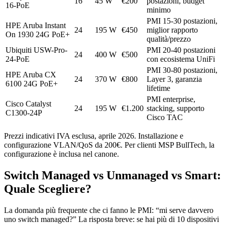
16
45 W
€200
postazioni, budget
16-PoE
minimo
PMI 15-30 postazioni,
HPE Aruba Instant
24
195 W
€450
miglior rapporto
On 1930 24G PoE+
qualità/prezzo
Ubiquiti USW-Pro-
PMI 20-40 postazioni
24
400 W
€500
24-PoE
con ecosistema UniFi
PMI 30-80 postazioni,
HPE Aruba CX
24
370 W
€800
Layer 3, garanzia
6100 24G PoE+
lifetime
PMI enterprise,
Cisco Catalyst
24
195 W
€1.200
stacking, supporto
C1300-24P
Cisco TAC
Prezzi indicativi IVA esclusa, aprile 2026. Installazione e
configurazione VLAN/QoS da 200€. Per clienti MSP BullTech, la
configurazione è inclusa nel canone.
Switch Managed vs Unmanaged vs Smart:
Quale Scegliere?
La domanda più frequente che ci fanno le PMI: “mi serve davvero
uno switch managed?” La risposta breve: se hai più di 10 dispositivi