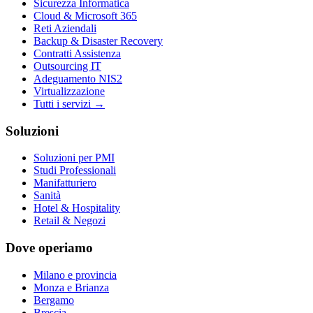
Sicurezza Informatica
Cloud & Microsoft 365
Reti Aziendali
Backup & Disaster Recovery
Contratti Assistenza
Outsourcing IT
Adeguamento NIS2
Virtualizzazione
Tutti i servizi →
Soluzioni
Soluzioni per PMI
Studi Professionali
Manifatturiero
Sanità
Hotel & Hospitality
Retail & Negozi
Dove operiamo
Milano e provincia
Monza e Brianza
Bergamo
Brescia