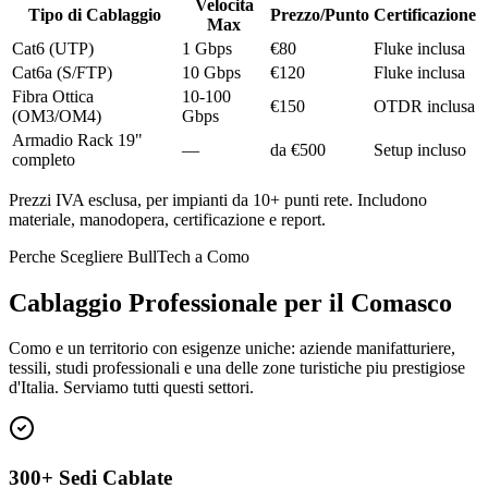
Velocita
Tipo di Cablaggio
Prezzo/Punto
Certificazione
Max
Cat6 (UTP)
1 Gbps
€80
Fluke inclusa
Cat6a (S/FTP)
10 Gbps
€120
Fluke inclusa
Fibra Ottica
10-100
€150
OTDR inclusa
(OM3/OM4)
Gbps
Armadio Rack 19"
—
da €500
Setup incluso
completo
Prezzi IVA esclusa, per impianti da 10+ punti rete. Includono
materiale, manodopera, certificazione e report.
Perche Scegliere BullTech a Como
Cablaggio Professionale per il Comasco
Como e un territorio con esigenze uniche: aziende manifatturiere,
tessili, studi professionali e una delle zone turistiche piu prestigiose
d'Italia. Serviamo tutti questi settori.
300+ Sedi Cablate