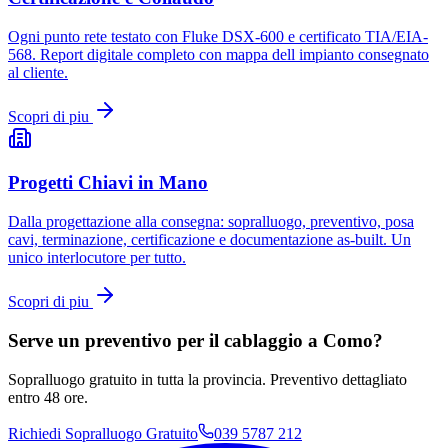
Ogni punto rete testato con Fluke DSX-600 e certificato TIA/EIA-
568. Report digitale completo con mappa dell impianto consegnato
al cliente.
Scopri di piu
Progetti Chiavi in Mano
Dalla progettazione alla consegna: sopralluogo, preventivo, posa
cavi, terminazione, certificazione e documentazione as-built. Un
unico interlocutore per tutto.
Scopri di piu
Serve un preventivo per il cablaggio a Como?
Sopralluogo gratuito in tutta la provincia. Preventivo dettagliato
entro 48 ore.
Richiedi Sopralluogo Gratuito
039 5787 212