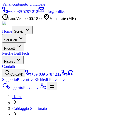
Vai al contenuto principale
+39 039 5787 212
info@bulltech.it
Lun-Ven 09:00-18:00
Vimercate (MB)
Home
Servizi
Soluzioni
Prodotti
Perché BullTech
Risorse
Contatti
+39 039 5787 212
Cerca
⌘K
Supporto
Preventivo
Richiedi Preventivo
Supporto
Preventivo
Home
Cablaggio Strutturato