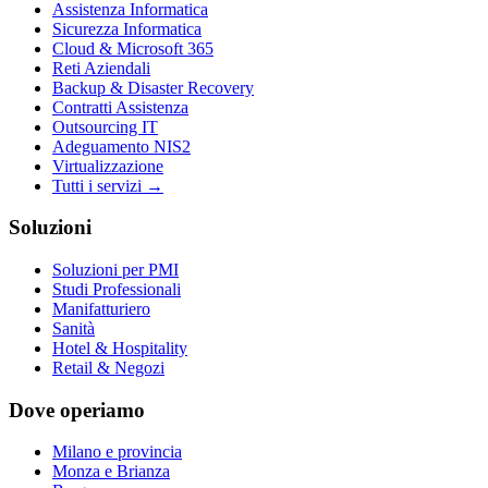
Assistenza Informatica
Sicurezza Informatica
Cloud & Microsoft 365
Reti Aziendali
Backup & Disaster Recovery
Contratti Assistenza
Outsourcing IT
Adeguamento NIS2
Virtualizzazione
Tutti i servizi →
Soluzioni
Soluzioni per PMI
Studi Professionali
Manifatturiero
Sanità
Hotel & Hospitality
Retail & Negozi
Dove operiamo
Milano e provincia
Monza e Brianza