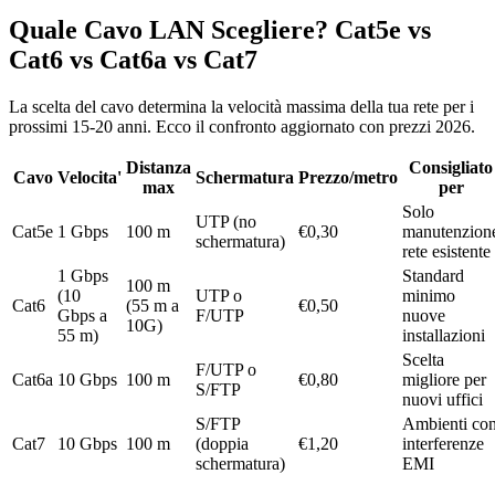
Quale Cavo LAN Scegliere? Cat5e vs
Cat6 vs Cat6a vs Cat7
La scelta del cavo determina la velocità massima della tua rete per i
prossimi 15-20 anni. Ecco il confronto aggiornato con prezzi 2026.
Distanza
Consigliato
Cavo
Velocita'
Schermatura
Prezzo/metro
max
per
Solo
UTP (no
Cat5e
1 Gbps
100 m
€0,30
manutenzion
schermatura)
rete esistente
1 Gbps
Standard
100 m
(10
UTP o
minimo
Cat6
(55 m a
€0,50
Gbps a
F/UTP
nuove
10G)
55 m)
installazioni
Scelta
F/UTP o
Cat6a
10 Gbps
100 m
€0,80
migliore per
S/FTP
nuovi uffici
S/FTP
Ambienti co
Cat7
10 Gbps
100 m
(doppia
€1,20
interferenze
schermatura)
EMI