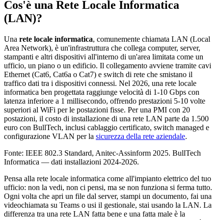
Cos'è una Rete Locale Informatica
(LAN)?
Una
rete locale informatica
, comunemente chiamata LAN (Local
Area Network), è un'infrastruttura che collega computer, server,
stampanti e altri dispositivi all'interno di un'area limitata come un
ufficio, un piano o un edificio. Il collegamento avviene tramite cavi
Ethernet (Cat6, Cat6a o Cat7) e switch di rete che smistano il
traffico dati tra i dispositivi connessi. Nel 2026, una rete locale
informatica ben progettata raggiunge velocità di 1-10 Gbps con
latenza inferiore a 1 millisecondo, offrendo prestazioni 5-10 volte
superiori al WiFi per le postazioni fisse. Per una PMI con 20
postazioni, il costo di installazione di una rete LAN parte da 1.500
euro con BullTech, inclusi cablaggio certificato, switch managed e
configurazione VLAN per la
sicurezza della rete aziendale
.
Fonte: IEEE 802.3 Standard, Anitec-Assinform 2025. BullTech
Informatica — dati installazioni 2024-2026.
Pensa alla rete locale informatica come all'impianto elettrico del tuo
ufficio: non la vedi, non ci pensi, ma se non funziona si ferma tutto.
Ogni volta che apri un file dal server, stampi un documento, fai una
videochiamata su Teams o usi il gestionale, stai usando la LAN. La
differenza tra una rete LAN fatta bene e una fatta male è la