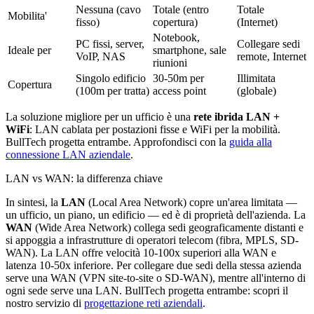
Nessuna (cavo
Totale (entro
Totale
Mobilita'
fisso)
copertura)
(Internet)
Notebook,
PC fissi, server,
Collegare sedi
Ideale per
smartphone, sale
VoIP, NAS
remote, Internet
riunioni
Singolo edificio
30-50m per
Illimitata
Copertura
(100m per tratta)
access point
(globale)
La soluzione migliore per un ufficio è una
rete ibrida LAN +
WiFi
: LAN cablata per postazioni fisse e WiFi per la mobilità.
BullTech progetta entrambe. Approfondisci con la
guida alla
connessione LAN aziendale
.
LAN vs WAN: la differenza chiave
In sintesi, la
LAN
(Local Area Network) copre un'area limitata —
un ufficio, un piano, un edificio — ed è di proprietà dell'azienda. La
WAN
(Wide Area Network) collega sedi geograficamente distanti e
si appoggia a infrastrutture di operatori telecom (fibra, MPLS, SD-
WAN). La LAN offre velocità 10-100x superiori alla WAN e
latenza 10-50x inferiore. Per collegare due sedi della stessa azienda
serve una WAN (VPN site-to-site o SD-WAN), mentre all'interno di
ogni sede serve una LAN. BullTech progetta entrambe: scopri il
nostro servizio di
progettazione reti aziendali
.