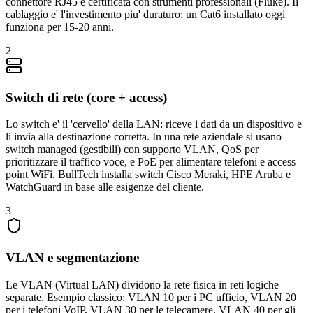
connettore RJ45 e certificata con strumenti professionali (Fluke). Il
cablaggio e' l'investimento piu' duraturo: un Cat6 installato oggi
funziona per 15-20 anni.
2
Switch di rete (core + access)
Lo switch e' il 'cervello' della LAN: riceve i dati da un dispositivo e
li invia alla destinazione corretta. In una rete aziendale si usano
switch managed (gestibili) con supporto VLAN, QoS per
prioritizzare il traffico voce, e PoE per alimentare telefoni e access
point WiFi. BullTech installa switch Cisco Meraki, HPE Aruba e
WatchGuard in base alle esigenze del cliente.
3
VLAN e segmentazione
Le VLAN (Virtual LAN) dividono la rete fisica in reti logiche
separate. Esempio classico: VLAN 10 per i PC ufficio, VLAN 20
per i telefoni VoIP, VLAN 30 per le telecamere, VLAN 40 per gli