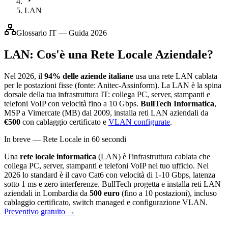
LAN
Glossario IT — Guida 2026
LAN: Cos'è una
Rete Locale
Aziendale?
Nel 2026, il
94% delle aziende italiane
usa una rete LAN cablata
per le postazioni fisse (fonte: Anitec-Assinform). La LAN è la spina
dorsale della tua infrastruttura IT: collega PC, server, stampanti e
telefoni VoIP con velocità fino a 10 Gbps.
BullTech Informatica
,
MSP a Vimercate (MB) dal 2009, installa reti LAN aziendali da
€500
con cablaggio certificato e
VLAN configurate
.
In breve — Rete Locale in 60 secondi
Una
rete locale informatica
(LAN) è l'infrastruttura cablata che
collega PC, server, stampanti e telefoni VoIP nel tuo ufficio. Nel
2026 lo standard è il cavo Cat6 con velocità di 1-10 Gbps, latenza
sotto 1 ms e zero interferenze. BullTech progetta e installa reti LAN
aziendali in Lombardia da
500 euro
(fino a 10 postazioni), incluso
cablaggio certificato, switch managed e configurazione VLAN.
Preventivo gratuito →