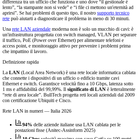
differenza tra un ufficio che funziona e uno dove “il gestionale è
lento”, “la stampante non si vede” e “i file ci mettono un'eternità ad
aprirsi”. Se hai problemi di questo tipo, il nostro
supporto tecnico
rete
può aiutarti a diagnosticare il problema in meno di 30 minuti.
Una
rete LAN aziendale
moderna non è solo un mucchio di cavi: è
un'infrastruttura progettata con switch managed, VLAN per separare
il traffico, PoE (Power over Ethernet) per alimentare telefoni e
access point, e monitoraggio attivo per prevenire i problemi prima
che impattino il lavoro.
Definizione rapida
La
LAN
(Local Area Network) è una rete locale informatica cablata
che connette i dispositivi di un ufficio o edificio tramite cavi
Ethernet e switch. Garantisce velocità fino a 10 Gbps, latenza sotto
1 ms e affidabilità del 99,99%. Il
significato di LAN
è letteralmente
“rete di area locale”. BullTech progetta reti locali aziendali dal 2009
con certificazione Ubiquiti e Cisco.
Rete LAN in numeri — Italia 2026
94%
delle aziende italiane usa LAN cablata per le
postazioni fisse (Anitec-Assinform 2025)
10 Gbps
velocità massima con cavo Cat6a su 100 metri