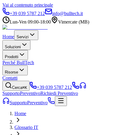
Vai al contenuto principale
+39 039 5787 212
info@bulltech.it
Lun-Ven 09:00-18:00
Vimercate (MB)
Home
Servizi
Soluzioni
Prodotti
Perché BullTech
Risorse
Contatti
+39 039 5787 212
Cerca
⌘K
Supporto
Preventivo
Richiedi Preventivo
Supporto
Preventivo
Home
Glossario IT