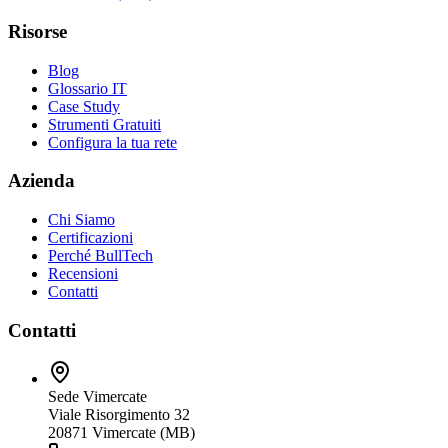
Risorse
Blog
Glossario IT
Case Study
Strumenti Gratuiti
Configura la tua rete
Azienda
Chi Siamo
Certificazioni
Perché BullTech
Recensioni
Contatti
Contatti
Sede Vimercate
Viale Risorgimento 32
20871 Vimercate (MB)