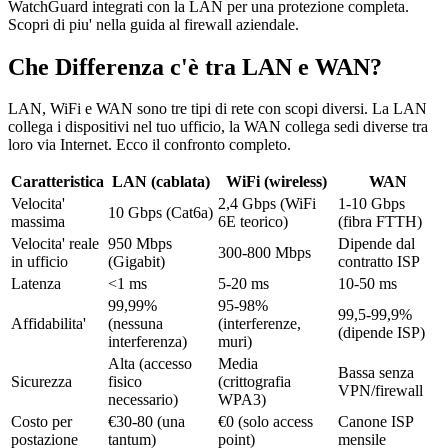
WatchGuard integrati con la LAN per una protezione completa.
Scopri di piu' nella guida al firewall aziendale.
Che Differenza c'è tra LAN e WAN?
LAN, WiFi e WAN sono tre tipi di rete con scopi diversi. La LAN
collega i dispositivi nel tuo ufficio, la WAN collega sedi diverse tra
loro via Internet. Ecco il confronto completo.
Caratteristica
LAN (cablata)
WiFi (wireless)
WAN
Velocita'
2,4 Gbps (WiFi
1-10 Gbps
10 Gbps (Cat6a)
massima
6E teorico)
(fibra FTTH)
Velocita' reale
950 Mbps
Dipende dal
300-800 Mbps
in ufficio
(Gigabit)
contratto ISP
Latenza
<1 ms
5-20 ms
10-50 ms
99,99%
95-98%
99,5-99,9%
Affidabilita'
(nessuna
(interferenze,
(dipende ISP)
interferenza)
muri)
Alta (accesso
Media
Bassa senza
Sicurezza
fisico
(crittografia
VPN/firewall
necessario)
WPA3)
Costo per
€30-80 (una
€0 (solo access
Canone ISP
postazione
tantum)
point)
mensile