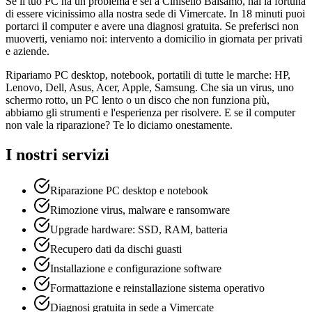
Se il tuo PC ha un problema e sei a Cinisello Balsamo, hai la fortuna
di essere vicinissimo alla nostra sede di Vimercate. In 18 minuti puoi
portarci il computer e avere una diagnosi gratuita. Se preferisci non
muoverti, veniamo noi: intervento a domicilio in giornata per privati
e aziende.
Ripariamo PC desktop, notebook, portatili di tutte le marche: HP,
Lenovo, Dell, Asus, Acer, Apple, Samsung. Che sia un virus, uno
schermo rotto, un PC lento o un disco che non funziona più,
abbiamo gli strumenti e l'esperienza per risolvere. E se il computer
non vale la riparazione? Te lo diciamo onestamente.
I nostri servizi
Riparazione PC desktop e notebook
Rimozione virus, malware e ransomware
Upgrade hardware: SSD, RAM, batteria
Recupero dati da dischi guasti
Installazione e configurazione software
Formattazione e reinstallazione sistema operativo
Diagnosi gratuita in sede a Vimercate