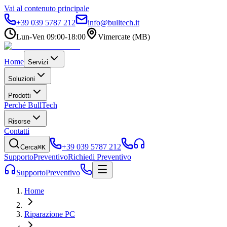
Vai al contenuto principale
+39 039 5787 212
info@bulltech.it
Lun-Ven 09:00-18:00
Vimercate (MB)
Home
Servizi
Soluzioni
Prodotti
Perché BullTech
Risorse
Contatti
+39 039 5787 212
Cerca
⌘K
Supporto
Preventivo
Richiedi Preventivo
Supporto
Preventivo
Home
Riparazione PC