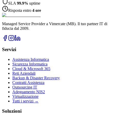
SLA
99.9%
uptime
Risposta entro
4 ore
Managed Service Provider a Vimercate (MB). Il tuo partner IT di
fiducia dal 2009.
Servizi
Assistenza Informatica
Sicurezza Informatica
Cloud & Microsoft 365
Reti Aziendali
Backup & Disaster Recovery
Contratti Assistenza
Outsourcing IT
Adeguamento NIS2
Virtualizzazione
Tutti i servizi →
Soluzioni