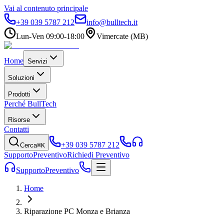
Vai al contenuto principale
+39 039 5787 212
info@bulltech.it
Lun-Ven 09:00-18:00
Vimercate (MB)
Home
Servizi
Soluzioni
Prodotti
Perché BullTech
Risorse
Contatti
+39 039 5787 212
Cerca
⌘K
Supporto
Preventivo
Richiedi Preventivo
Supporto
Preventivo
Home
Riparazione PC Monza e Brianza