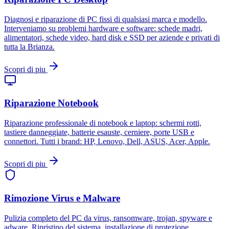
Diagnosi e riparazione di PC fissi di qualsiasi marca e modello.
Interveniamo su problemi hardware e software: schede madri,
alimentatori, schede video, hard disk e SSD per aziende e privati di
tutta la Brianza.
Scopri di piu
Riparazione Notebook
Riparazione professionale di notebook e laptop: schermi rotti,
tastiere danneggiate, batterie esauste, cerniere, porte USB e
connettori. Tutti i brand: HP, Lenovo, Dell, ASUS, Acer, Apple.
Scopri di piu
Rimozione Virus e Malware
Pulizia completo del PC da virus, ransomware, trojan, spyware e
adware. Ripristino del sistema, installazione di protezione