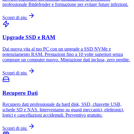
professionale Bitdefender e formazione per evitare future infezioni.
Scopri di piu
Upgrade SSD e RAM
Dai nuova vita al tuo PC con un upgrade a SSD NVMe e
potenziamento RAM. Prestazioni fino a 10 volte superiori senza
comprare un computer nuovo. Migrazione dati inclusa, zero perdite.
Scopri di piu
Recupero Dati
Recupero dati professionale da hard disk, SSD, chiavette USB,
schede SD e NAS. Interveniamo su guasti meccanici, elettronici,
logici e cancellazioni accidentali. Preventivo gratuito.
Scopri di piu