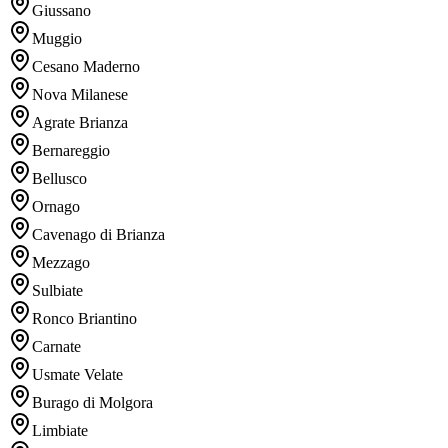
Giussano
Muggio
Cesano Maderno
Nova Milanese
Agrate Brianza
Bernareggio
Bellusco
Ornago
Cavenago di Brianza
Mezzago
Sulbiate
Ronco Briantino
Carnate
Usmate Velate
Burago di Molgora
Limbiate