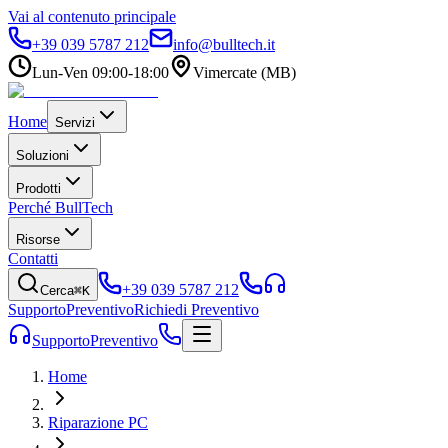
Vai al contenuto principale
+39 039 5787 212
info@bulltech.it
Lun-Ven 09:00-18:00
Vimercate (MB)
Home
Servizi
Soluzioni
Prodotti
Perché BullTech
Risorse
Contatti
+39 039 5787 212
Cerca
⌘K
Supporto
Preventivo
Richiedi Preventivo
Supporto
Preventivo
Home
Riparazione PC