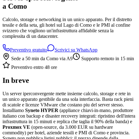
a Como
Calcolo, storage e networking in un unico apparato. Per il distretto
tessile e della seta, gli hotel sul Lago di Como e le PMI al confine
svizzero che vogliono un'infrastruttura affidabile senza la
complessita di un datacenter.
Preventivo gratuito
Scrivici su WhatsApp
Sede a 50 min da Como via A9
Supporto remoto in 15 min
Preventivo entro 48 ore
In breve
Un server iperconvergente mette insieme calcolo, storage e rete in
un unico apparato gestibile da una sola interfaccia. Basta rack pieni
di scatole e licenze VMware che costano piu del server stesso.
Installiamo
Syneto HYPER
(appliance chiavi-in-mano, produttore
italiano con backup e disaster recovery integrati: ripristino dell'intera
infrastruttura in 15 minuti e replica che taglia il 90% della banda) e
Proxmox VE
(open-source, da 3.000 EUR su hardware
commodity) per hotel, aziende tessili e PMI di Como e provincia.
Syneto non pubblica listini pubblici: il prezzo dipende dalla