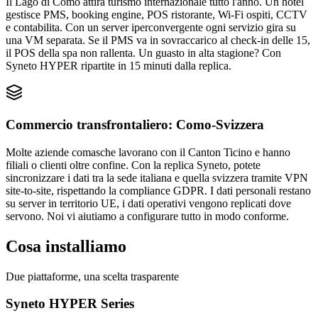
Il Lago di Como attira turismo internazionale tutto l'anno. Un hotel
gestisce PMS, booking engine, POS ristorante, Wi-Fi ospiti, CCTV
e contabilita. Con un server iperconvergente ogni servizio gira su
una VM separata. Se il PMS va in sovraccarico al check-in delle 15,
il POS della spa non rallenta. Un guasto in alta stagione? Con
Syneto HYPER ripartite in 15 minuti dalla replica.
Commercio transfrontaliero: Como-Svizzera
Molte aziende comasche lavorano con il Canton Ticino e hanno
filiali o clienti oltre confine. Con la replica Syneto, potete
sincronizzare i dati tra la sede italiana e quella svizzera tramite VPN
site-to-site, rispettando la compliance GDPR. I dati personali restano
su server in territorio UE, i dati operativi vengono replicati dove
servono. Noi vi aiutiamo a configurare tutto in modo conforme.
Cosa installiamo
Due piattaforme, una scelta trasparente
Syneto HYPER Series