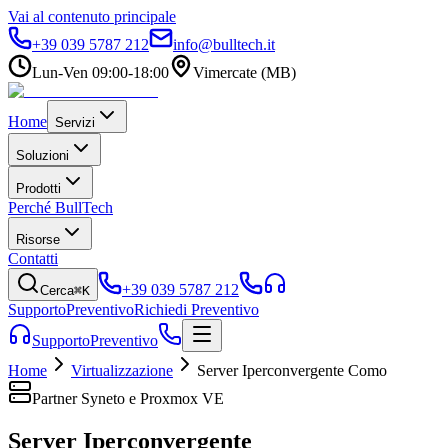
Vai al contenuto principale
+39 039 5787 212
info@bulltech.it
Lun-Ven 09:00-18:00
Vimercate (MB)
Home
Servizi
Soluzioni
Prodotti
Perché BullTech
Risorse
Contatti
+39 039 5787 212
Cerca
⌘K
Supporto
Preventivo
Richiedi Preventivo
Supporto
Preventivo
Home
Virtualizzazione
Server Iperconvergente Como
Partner Syneto e Proxmox VE
Server Iperconvergente