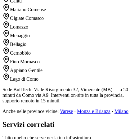
Cantu
Mariano Comense
Olgiate Comasco
Lomazzo
Menaggio
Bellagio
Cernobbio
Fino Mornasco
Appiano Gentile
Lago di Como
Sede BullTech: Viale Risorgimento 32, Vimercate (MB) — a 50
minuti da Como via A9. Interventi on-site in tutta la provincia,
supporto remoto in 15 minuti.
Anche nelle province vicine:
Varese
·
Monza e Brianza
·
Milano
Servizi correlati
Tutto quello che serve per la tua infrastruttura