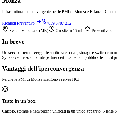
Monza
Infrastruttura iperconvergente per le PMI di Monza e Brianza. Calcolo
Richiedi Preventivo
039 5787 212
Sede a Vimercate (MB)
On-site in 15 min
Preventivo entr
In breve
Un
server iperconvergente
sostituisce server, storage e switch co
Syneto vende solo tramite partner certificati e non pubblica listini: i
Vantaggi dell'iperconvergenza
Perche le PMI di Monza scelgono i server HCI
Tutto in un box
Calcolo, storage e networking unificati in un unico apparato. Niente S