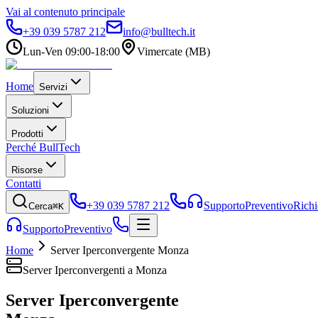
Vai al contenuto principale
+39 039 5787 212
info@bulltech.it
Lun-Ven 09:00-18:00
Vimercate (MB)
Home
Servizi
Soluzioni
Prodotti
Perché BullTech
Risorse
Contatti
+39 039 5787 212
Supporto
Preventivo
Richi
Cerca
⌘K
Supporto
Preventivo
Home
Server Iperconvergente Monza
Server Iperconvergenti a Monza
Server Iperconvergente