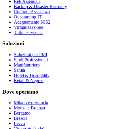
Reti Aziendali
Backup & Disaster Recovery
Contratti Assistenza
Outsourcing IT
Adeguamento NIS2
Virtualizzazione
Tutti i servizi →
Soluzioni
Soluzioni per PMI
Studi Professionali
Manifatturiero
Sanità
Hotel & Hospitality
Retail & Negozi
Dove operiamo
Milano e provincia
Monza e Brianza
Bergamo
Brescia
Lecco
Vimercate (sede)