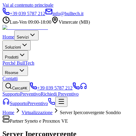
Vai al contenuto principale
+39 039 5787 212
info@bulltech.it
Lun-Ven 09:00-18:00
Vimercate (MB)
Home
Servizi
Soluzioni
Prodotti
Perché BullTech
Risorse
Contatti
+39 039 5787 212
Cerca
⌘K
Supporto
Preventivo
Richiedi Preventivo
Supporto
Preventivo
Home
Virtualizzazione
Server Iperconvergente Sondrio
Partner Syneto e Proxmox VE
Server Iperconvergente