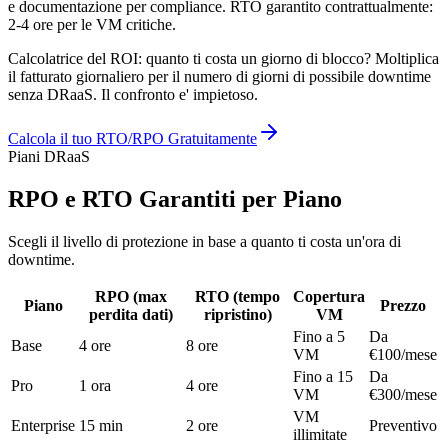
e documentazione per compliance. RTO garantito contrattualmente:
2-4 ore per le VM critiche.
Calcolatrice del ROI: quanto ti costa un giorno di blocco? Moltiplica
il fatturato giornaliero per il numero di giorni di possibile downtime
senza DRaaS. Il confronto e' impietoso.
Calcola il tuo RTO/RPO Gratuitamente
Piani DRaaS
RPO e RTO Garantiti per Piano
Scegli il livello di protezione in base a quanto ti costa un'ora di
downtime.
RPO (max
RTO (tempo
Copertura
Piano
Prezzo
perdita dati)
ripristino)
VM
Fino a 5
Da
Base
4 ore
8 ore
VM
€100/mese
Fino a 15
Da
Pro
1 ora
4 ore
VM
€300/mese
VM
Enterprise
15 min
2 ore
Preventivo
illimitate