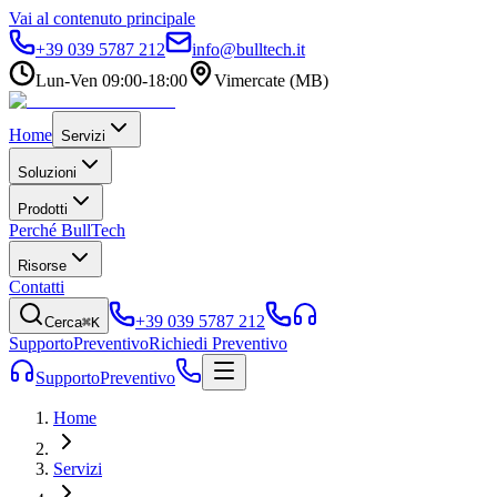
Vai al contenuto principale
+39 039 5787 212
info@bulltech.it
Lun-Ven 09:00-18:00
Vimercate (MB)
Home
Servizi
Soluzioni
Prodotti
Perché BullTech
Risorse
Contatti
+39 039 5787 212
Cerca
⌘K
Supporto
Preventivo
Richiedi Preventivo
Supporto
Preventivo
Home
Servizi