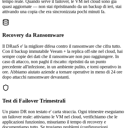
tempo reale. Quando serve il failover, le VM nel cloud sono gia
quasi aggiornate — non stai ripristinando da un backup di ieri, stai
attivando una copia che era sincronizzata pochi minuti fa.
Recovery da Ransomware
Il DRaaS e' la migliore difesa contro il ransomware che cifra tutto.
Con il backup immutabile Veeam + la replica off-site nel cloud, hai
sempre copie dei dati che il ransomware non puo raggiungere. In
caso di attacco, non paghi il riscatto: ripristini da un punto
precedente all'infezione, in un ambiente pulito, e torni operativo in
ore. Abbiamo aiutato aziende a tornare operative in meno di 24 ore
dopo attacchi ransomware devastanti.
Test di Failover Trimestrali
Un piano DR non testato e' carta straccia. Ogni trimestre eseguiamo
un failover reale: attiviamo le VM nel cloud, verifichiamo che le
applicazioni funzionino, misuriamo il tempo di recovery e
documentiamo tutto. Se troviamo problemi (configurazioni