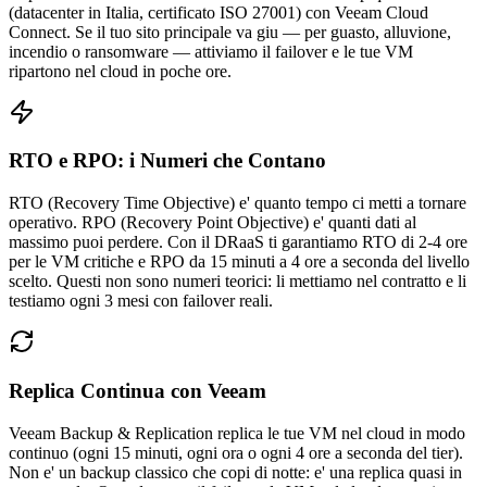
(datacenter in Italia, certificato ISO 27001) con Veeam Cloud
Connect. Se il tuo sito principale va giu — per guasto, alluvione,
incendio o ransomware — attiviamo il failover e le tue VM
ripartono nel cloud in poche ore.
RTO e RPO: i Numeri che Contano
RTO (Recovery Time Objective) e' quanto tempo ci metti a tornare
operativo. RPO (Recovery Point Objective) e' quanti dati al
massimo puoi perdere. Con il DRaaS ti garantiamo RTO di 2-4 ore
per le VM critiche e RPO da 15 minuti a 4 ore a seconda del livello
scelto. Questi non sono numeri teorici: li mettiamo nel contratto e li
testiamo ogni 3 mesi con failover reali.
Replica Continua con Veeam
Veeam Backup & Replication replica le tue VM nel cloud in modo
continuo (ogni 15 minuti, ogni ora o ogni 4 ore a seconda del tier).
Non e' un backup classico che copi di notte: e' una replica quasi in