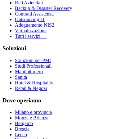
Reti Aziendali
Backup & Disaster Recovery
Contratti Assistenza
Outsourcing IT
Adeguamento NIS2
Virtualizzazione
Tutti i servizi →
Soluzioni
Soluzioni per PMI
Studi Professionali
Manifatturiero
Sanità
Hotel & Hospitality
Retail & Negozi
Dove operiamo
Milano e provincia
Monza e Brianza
Bergamo
Brescia
Lecco