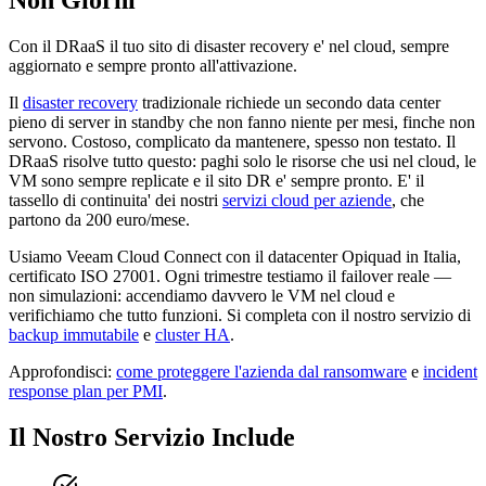
Con il DRaaS il tuo sito di disaster recovery e' nel cloud, sempre
aggiornato e sempre pronto all'attivazione.
Il
disaster recovery
tradizionale richiede un secondo data center
pieno di server in standby che non fanno niente per mesi, finche non
servono. Costoso, complicato da mantenere, spesso non testato. Il
DRaaS risolve tutto questo: paghi solo le risorse che usi nel cloud, le
VM sono sempre replicate e il sito DR e' sempre pronto. E' il
tassello di continuita' dei nostri
servizi cloud per aziende
, che
partono da 200 euro/mese.
Usiamo Veeam Cloud Connect con il datacenter Opiquad in Italia,
certificato ISO 27001. Ogni trimestre testiamo il failover reale —
non simulazioni: accendiamo davvero le VM nel cloud e
verifichiamo che tutto funzioni. Si completa con il nostro servizio di
backup immutabile
e
cluster HA
.
Approfondisci:
come proteggere l'azienda dal ransomware
e
incident
response plan per PMI
.
Il Nostro Servizio Include