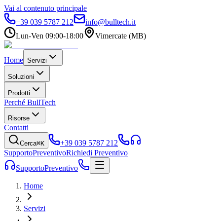
Vai al contenuto principale
+39 039 5787 212
info@bulltech.it
Lun-Ven 09:00-18:00
Vimercate (MB)
Home
Servizi
Soluzioni
Prodotti
Perché BullTech
Risorse
Contatti
+39 039 5787 212
Cerca
⌘K
Supporto
Preventivo
Richiedi Preventivo
Supporto
Preventivo
Home
Servizi