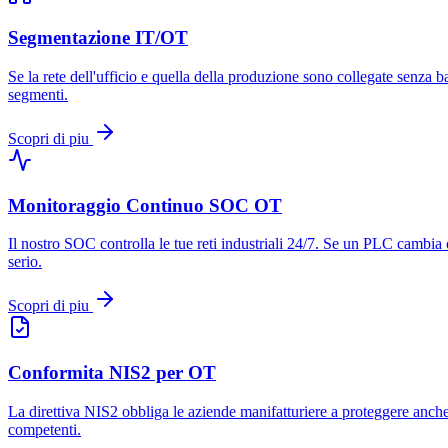
Segmentazione IT/OT
Se la rete dell'ufficio e quella della produzione sono collegate senza
segmenti.
Scopri di piu
Monitoraggio Continuo SOC OT
Il nostro SOC controlla le tue reti industriali 24/7. Se un PLC cambia
serio.
Scopri di piu
Conformita NIS2 per OT
La direttiva NIS2 obbliga le aziende manifatturiere a proteggere anche 
competenti.