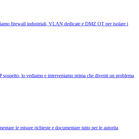
ettiamo firewall industriali, VLAN dedicate e DMZ OT per isolare i
 IP sospetto, lo vediamo e interveniamo prima che diventi un problema
entare le misure richieste e documentare tutto per le autorita