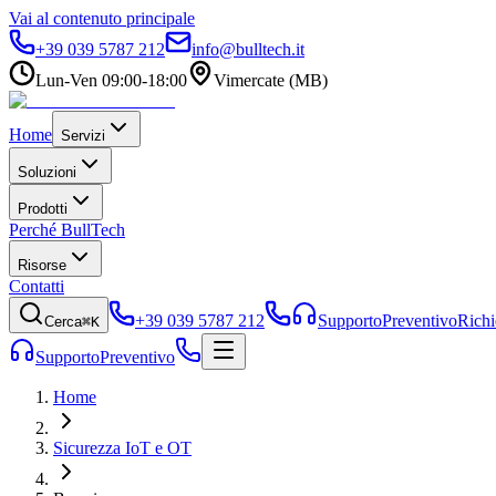
Vai al contenuto principale
+39 039 5787 212
info@bulltech.it
Lun-Ven 09:00-18:00
Vimercate (MB)
Home
Servizi
Soluzioni
Prodotti
Perché BullTech
Risorse
Contatti
+39 039 5787 212
Supporto
Preventivo
Richi
Cerca
⌘K
Supporto
Preventivo
Home
Sicurezza IoT e OT