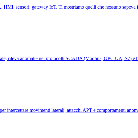
 HMI, sensori, gateway IoT. Ti mostriamo quelli che nessuno sapeva foss
triale, rileva anomalie nei protocolli SCADA (Modbus, OPC UA, S7) e bl
— per intercettare movimenti laterali, attacchi APT e comportamenti ano