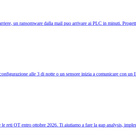
 barriere, un ransomware dalla mail puo arrivare ai PLC in minuti. Prog
 configurazione alle 3 di notte o un sensore inizia a comunicare con un
le reti OT entro ottobre 2026. Ti aiutiamo a fare la gap analysis, implem