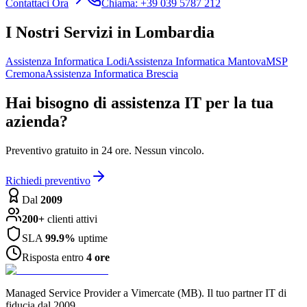
Contattaci Ora
Chiama: +39 039 5787 212
I Nostri Servizi in Lombardia
Assistenza Informatica Lodi
Assistenza Informatica Mantova
MSP
Cremona
Assistenza Informatica Brescia
Hai bisogno di assistenza IT per la tua
azienda?
Preventivo gratuito in 24 ore. Nessun vincolo.
Richiedi preventivo
Dal
2009
200+
clienti attivi
SLA
99.9%
uptime
Risposta entro
4 ore
Managed Service Provider a Vimercate (MB). Il tuo partner IT di
fiducia dal 2009.