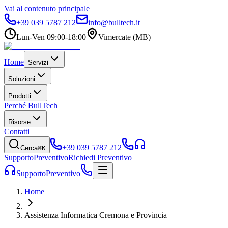
Vai al contenuto principale
+39 039 5787 212
info@bulltech.it
Lun-Ven 09:00-18:00
Vimercate (MB)
Home
Servizi
Soluzioni
Prodotti
Perché BullTech
Risorse
Contatti
+39 039 5787 212
Cerca
⌘K
Supporto
Preventivo
Richiedi Preventivo
Supporto
Preventivo
Home
Assistenza Informatica Cremona e Provincia