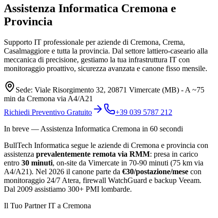
Assistenza Informatica
Cremona e
Provincia
Supporto IT professionale per aziende di Cremona, Crema,
Casalmaggiore e tutta la provincia. Dal settore lattiero-caseario alla
meccanica di precisione, gestiamo la tua infrastruttura IT con
monitoraggio proattivo, sicurezza avanzata e canone fisso mensile.
Sede: Viale Risorgimento 32, 20871 Vimercate (MB) - A ~75
min da Cremona via A4/A21
Richiedi Preventivo Gratuito
+39 039 5787 212
In breve — Assistenza Informatica Cremona in 60 secondi
BullTech Informatica segue le aziende di Cremona e provincia con
assistenza
prevalentemente remota via RMM
: presa in carico
entro
30 minuti
, on-site da Vimercate in 70-90 minuti (75 km via
A4/A21). Nel 2026 il canone parte da
€30/postazione/mese
con
monitoraggio 24/7 Atera, firewall WatchGuard e backup Veeam.
Dal 2009 assistiamo 300+ PMI lombarde.
Il Tuo Partner IT a Cremona