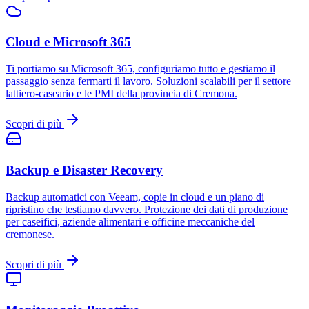
Cloud e Microsoft 365
Ti portiamo su Microsoft 365, configuriamo tutto e gestiamo il
passaggio senza fermarti il lavoro. Soluzioni scalabili per il settore
lattiero-caseario e le PMI della provincia di Cremona.
Scopri di più
Backup e Disaster Recovery
Backup automatici con Veeam, copie in cloud e un piano di
ripristino che testiamo davvero. Protezione dei dati di produzione
per caseifici, aziende alimentari e officine meccaniche del
cremonese.
Scopri di più