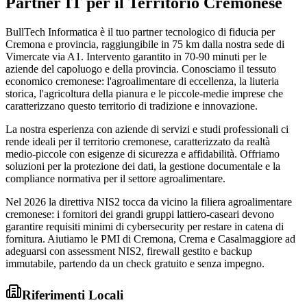
Partner IT per il Territorio Cremonese
BullTech Informatica è il tuo partner tecnologico di fiducia per
Cremona e provincia, raggiungibile in 75 km dalla nostra sede di
Vimercate via A1. Intervento garantito in 70-90 minuti per le
aziende del capoluogo e della provincia. Conosciamo il tessuto
economico cremonese: l'agroalimentare di eccellenza, la liuteria
storica, l'agricoltura della pianura e le piccole-medie imprese che
caratterizzano questo territorio di tradizione e innovazione.
La nostra esperienza con aziende di servizi e studi professionali ci
rende ideali per il territorio cremonese, caratterizzato da realtà
medio-piccole con esigenze di sicurezza e affidabilità. Offriamo
soluzioni per la protezione dei dati, la gestione documentale e la
compliance normativa per il settore agroalimentare.
Nel 2026 la direttiva NIS2 tocca da vicino la filiera agroalimentare
cremonese: i fornitori dei grandi gruppi lattiero-caseari devono
garantire requisiti minimi di cybersecurity per restare in catena di
fornitura. Aiutiamo le PMI di Cremona, Crema e Casalmaggiore ad
adeguarsi con assessment NIS2, firewall gestito e backup
immutabile, partendo da un check gratuito e senza impegno.
Riferimenti Locali