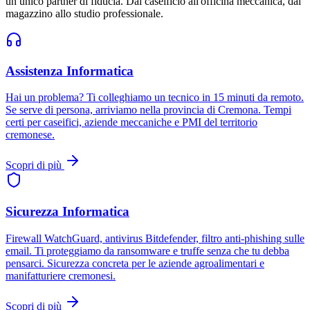
un unico partner di fiducia. Dal caseificio all'officina meccanica, dal
magazzino allo studio professionale.
Assistenza Informatica
Hai un problema? Ti colleghiamo un tecnico in 15 minuti da remoto.
Se serve di persona, arriviamo nella provincia di Cremona. Tempi
certi per caseifici, aziende meccaniche e PMI del territorio
cremonese.
Scopri di più
Sicurezza Informatica
Firewall WatchGuard, antivirus Bitdefender, filtro anti-phishing sulle
email. Ti proteggiamo da ransomware e truffe senza che tu debba
pensarci. Sicurezza concreta per le aziende agroalimentari e
manifatturiere cremonesi.
Scopri di più