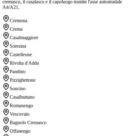
cremasco, il casalasco e il capoluogo tramite l'asse autostradale
A4/A21.
Cremona
Crema
Casalmaggiore
Soresina
Castelleone
Rivolta d'Adda
Pandino
Pizzighettone
Soncino
Casalbuttano
Romanengo
Vescovato
Bagnolo Cremasco
Offanengo