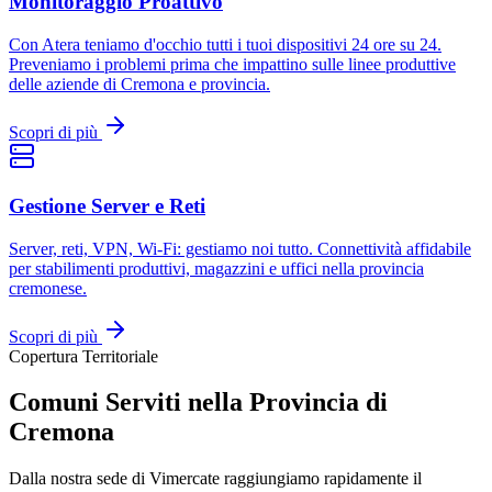
Monitoraggio Proattivo
Con Atera teniamo d'occhio tutti i tuoi dispositivi 24 ore su 24.
Preveniamo i problemi prima che impattino sulle linee produttive
delle aziende di Cremona e provincia.
Scopri di più
Gestione Server e Reti
Server, reti, VPN, Wi-Fi: gestiamo noi tutto. Connettività affidabile
per stabilimenti produttivi, magazzini e uffici nella provincia
cremonese.
Scopri di più
Copertura Territoriale
Comuni Serviti nella Provincia di
Cremona
Dalla nostra sede di Vimercate raggiungiamo rapidamente il