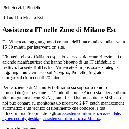
PMI Servizi, Pioltello
Il Tuo IT a Milano Est
Assistenza IT nelle Zone di Milano Est
Da Vimercate raggiungiamo i comuni dell'hinterland est milanese in
15-30 minuti per interventi on-site.
L'hinterland est di Milano ospita business park, centri direzionali e
aziende manifatturiere che hanno bisogno di un IT affidabile e
reattivo. La sede BullTech di Vimercate è in posizione strategica:
raggiungiamo Cernusco sul Naviglio, Pioltello, Segrate e
Gorgonzola in meno di 20 minuti.
Per le aziende di Milano Est offriamo sia supporto remoto
immediato (connessione in 15 minuti tramite Atera) sia interventi on-
site programmati con SLA garantiti. Chi ha un contratto MSP con
noi può contare su monitoraggio proattivo 24/7, patch management
automatico e un tecnico di riferimento che conosce la tua
infrastruttura. Scopri i dettagli su
assistenza informatica aziendale
,
cybersecurity gestita
e
assistenza informatica a Milano
.
Domande Frequenti