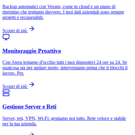
Backup automatici con Veeam, copie in cloud e un piano di
ripristino che testiamo davvero. I tuoi dati aziendali sono sempre
protetti e recuperabili.
Scopri di più
Monitoraggio Proattivo
Con Atera teniamo d'occhio tutti i tuoi dispositivi 24 ore su 24. Se
qualcosa sta per andare storto, interveniamo prima che ti blocchi il
lavoro. Per.
Scopri di più
Gestione Server e Reti
Server, reti, VPN, Wi-Fi: gestiamo noi tutto. Rete veloce e stabile
per la tua azienda.