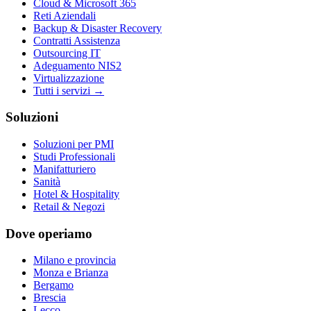
Cloud & Microsoft 365
Reti Aziendali
Backup & Disaster Recovery
Contratti Assistenza
Outsourcing IT
Adeguamento NIS2
Virtualizzazione
Tutti i servizi →
Soluzioni
Soluzioni per PMI
Studi Professionali
Manifatturiero
Sanità
Hotel & Hospitality
Retail & Negozi
Dove operiamo
Milano e provincia
Monza e Brianza
Bergamo
Brescia
Lecco