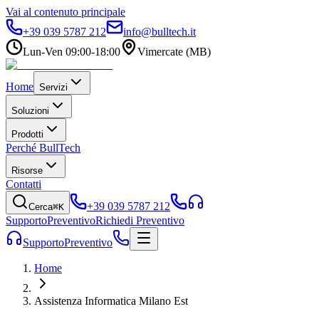
Vai al contenuto principale
+39 039 5787 212
info@bulltech.it
Lun-Ven 09:00-18:00
Vimercate (MB)
Home
Servizi
Soluzioni
Prodotti
Perché BullTech
Risorse
Contatti
+39 039 5787 212
Cerca
⌘K
Supporto
Preventivo
Richiedi Preventivo
Supporto
Preventivo
Home
Assistenza Informatica Milano Est