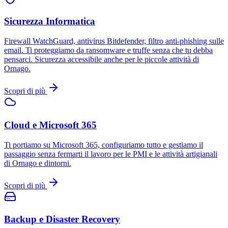
Sicurezza Informatica
Firewall WatchGuard, antivirus Bitdefender, filtro anti-phishing sulle
email. Ti proteggiamo da ransomware e truffe senza che tu debba
pensarci. Sicurezza accessibile anche per le piccole attività di
Ornago.
Scopri di più
Cloud e Microsoft 365
Ti portiamo su Microsoft 365, configuriamo tutto e gestiamo il
passaggio senza fermarti il lavoro per le PMI e le attività artigianali
di Ornago e dintorni.
Scopri di più
Backup e Disaster Recovery