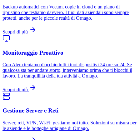
Backup automatici con Veeam, copie in cloud e un piano di
ripristino che testiamo davvero. I tuoi dati aziendali sono sempre
protetti, anche per le piccole realtà di Ornago.
Scopri di più
Monitoraggio Proattivo
Con Atera teniamo d'occhio tutti i tuoi dispositivi 24 ore su 24. Se
qualcosa sta per andare storto, interveniamo prima che ti blocchi il
lavoro. La tranquillità della tua attività a Ornago.
Scopri di più
Gestione Server e Reti
Server, reti, VPN, Wi-Fi: gestiamo noi tutto. Soluzioni su misura per
le aziende e le botteghe artigiane di Ornago.