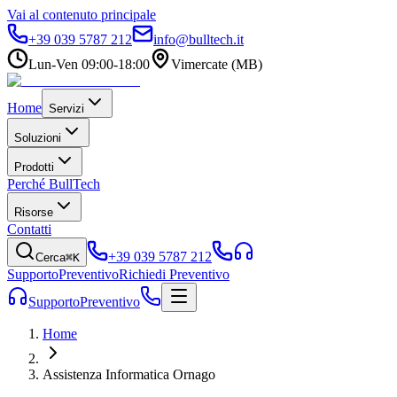
Vai al contenuto principale
+39 039 5787 212
info@bulltech.it
Lun-Ven 09:00-18:00
Vimercate (MB)
Home
Servizi
Soluzioni
Prodotti
Perché BullTech
Risorse
Contatti
+39 039 5787 212
Cerca
⌘K
Supporto
Preventivo
Richiedi Preventivo
Supporto
Preventivo
Home
Assistenza Informatica Ornago