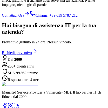
check gratuito e ti diciamo cosa serve alla tua azienda. Niente
impegno, niente giri di parole.
Contattaci Ora
Chiama: +39 039 5787 212
Hai bisogno di assistenza IT per la tua
azienda?
Preventivo gratuito in 24 ore. Nessun vincolo.
Richiedi preventivo
Dal
2009
200+
clienti attivi
SLA
99.9%
uptime
Risposta entro
4 ore
Managed Service Provider a Vimercate (MB). Il tuo partner IT di
fiducia dal 2009.