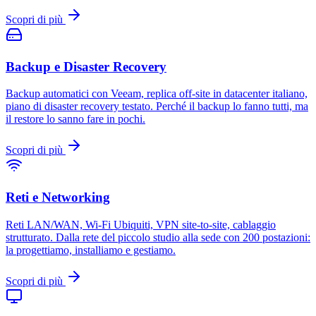
Scopri di più
Backup e Disaster Recovery
Backup automatici con Veeam, replica off-site in datacenter italiano,
piano di disaster recovery testato. Perché il backup lo fanno tutti, ma
il restore lo sanno fare in pochi.
Scopri di più
Reti e Networking
Reti LAN/WAN, Wi-Fi Ubiquiti, VPN site-to-site, cablaggio
strutturato. Dalla rete del piccolo studio alla sede con 200 postazioni:
la progettiamo, installiamo e gestiamo.
Scopri di più