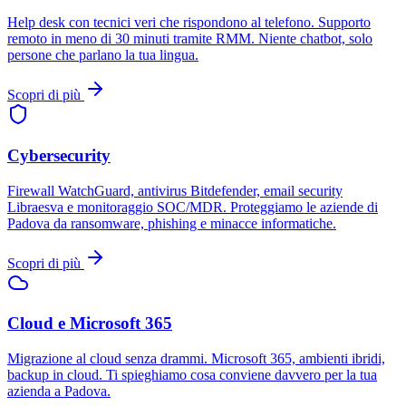
Help desk con tecnici veri che rispondono al telefono. Supporto
remoto in meno di 30 minuti tramite RMM. Niente chatbot, solo
persone che parlano la tua lingua.
Scopri di più
Cybersecurity
Firewall WatchGuard, antivirus Bitdefender, email security
Libraesva e monitoraggio SOC/MDR. Proteggiamo le aziende di
Padova da ransomware, phishing e minacce informatiche.
Scopri di più
Cloud e Microsoft 365
Migrazione al cloud senza drammi. Microsoft 365, ambienti ibridi,
backup in cloud. Ti spieghiamo cosa conviene davvero per la tua
azienda a Padova.