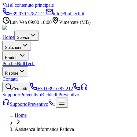
Vai al contenuto principale
+39 039 5787 212
info@bulltech.it
Lun-Ven 09:00-18:00
Vimercate (MB)
Home
Servizi
Soluzioni
Prodotti
Perché BullTech
Risorse
Contatti
+39 039 5787 212
Cerca
⌘K
Supporto
Preventivo
Richiedi Preventivo
Supporto
Preventivo
Home
Assistenza Informatica Padova