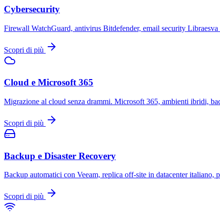
Cybersecurity
Firewall WatchGuard, antivirus Bitdefender, email security Libraes
Scopri di più
Cloud e Microsoft 365
Migrazione al cloud senza drammi. Microsoft 365, ambienti ibridi, ba
Scopri di più
Backup e Disaster Recovery
Backup automatici con Veeam, replica off-site in datacenter italiano, pi
Scopri di più