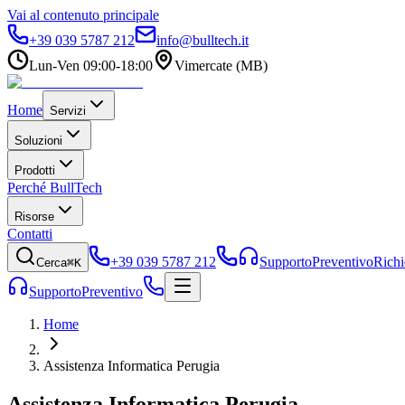
Vai al contenuto principale
+39 039 5787 212
info@bulltech.it
Lun-Ven 09:00-18:00
Vimercate (MB)
Home
Servizi
Soluzioni
Prodotti
Perché BullTech
Risorse
Contatti
+39 039 5787 212
Supporto
Preventivo
Richi
Cerca
⌘K
Supporto
Preventivo
Home
Assistenza Informatica Perugia
Assistenza Informatica
Perugia