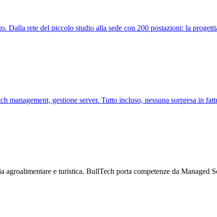
 Dalla rete del piccolo studio alla sede con 200 postazioni: la progett
ch management, gestione server. Tutto incluso, nessuna sorpresa in fatt
nomia agroalimentare e turistica. BullTech porta competenze da Managed S