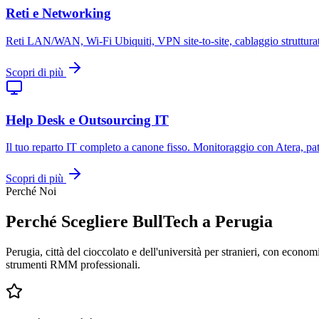
Reti e Networking
Reti LAN/WAN, Wi-Fi Ubiquiti, VPN site-to-site, cablaggio strutturato.
Scopri di più
Help Desk e Outsourcing IT
Il tuo reparto IT completo a canone fisso. Monitoraggio con Atera, pat
Scopri di più
Perché Noi
Perché Scegliere BullTech a Perugia
Perugia, città del cioccolato e dell'università per stranieri, con eco
strumenti RMM professionali.