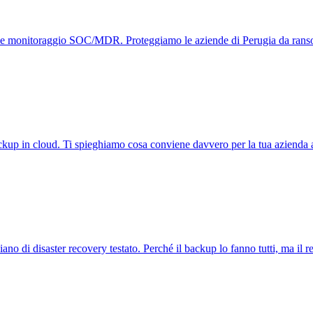
va e monitoraggio SOC/MDR. Proteggiamo le aziende di Perugia da rans
ckup in cloud. Ti spieghiamo cosa conviene davvero per la tua azienda 
ano di disaster recovery testato. Perché il backup lo fanno tutti, ma il re