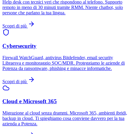
Help desk con tecnici veri che rispondono al telefono. Supporto
remoto in meno di 30 minuti tramite RMM. Niente chatbot, solo
persone che parlano la tua lingua.
Scopri di più
Cybersecurity
Firewall WatchGuard, antivirus Bitdefender, email security
Libraesva e monitoraggio SOC/MDR. Proteggiamo le aziende di
Potenza da ransomware, phishing e minacce informatiche.
Scopri di più
Cloud e Microsoft 365
Migrazione al cloud senza drammi. Microsoft 365, ambienti ibridi,
backup in cloud. Ti spieghiamo cosa conviene davvero per la tua
azienda a Potenza.