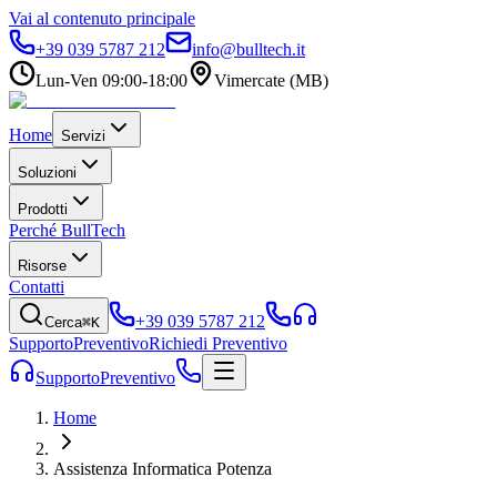
Vai al contenuto principale
+39 039 5787 212
info@bulltech.it
Lun-Ven 09:00-18:00
Vimercate (MB)
Home
Servizi
Soluzioni
Prodotti
Perché BullTech
Risorse
Contatti
+39 039 5787 212
Cerca
⌘K
Supporto
Preventivo
Richiedi Preventivo
Supporto
Preventivo
Home
Assistenza Informatica Potenza