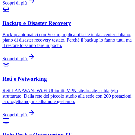
Scopri di più
Backup e Disaster Recovery
Backup automatici con Veeam, replica off-site in datacenter italiano,
piano di disaster recovery testato. Perché il backup lo fanno tutti, ma
il restore lo sanno fare in pochi.
Scopri di più
Reti e Networking
Reti LAN/WAN, Wi-Fi Ubiquiti, VPN site-to-site, cablaggio
strutturato. Dalla rete del piccolo studio alla sede con 200 postazioni:
la progettiamo, installiamo e gestiamo.
Scopri di più
Help Desk e Outsourcing IT