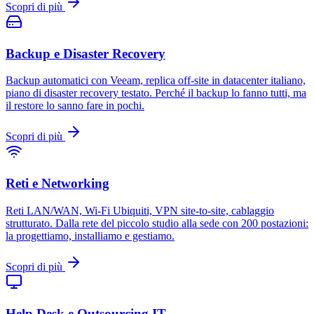
Scopri di più
Backup e Disaster Recovery
Backup automatici con Veeam, replica off-site in datacenter italiano,
piano di disaster recovery testato. Perché il backup lo fanno tutti, ma
il restore lo sanno fare in pochi.
Scopri di più
Reti e Networking
Reti LAN/WAN, Wi-Fi Ubiquiti, VPN site-to-site, cablaggio
strutturato. Dalla rete del piccolo studio alla sede con 200 postazioni:
la progettiamo, installiamo e gestiamo.
Scopri di più
Help Desk e Outsourcing IT