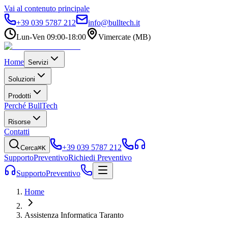
Vai al contenuto principale
+39 039 5787 212
info@bulltech.it
Lun-Ven 09:00-18:00
Vimercate (MB)
Home
Servizi
Soluzioni
Prodotti
Perché BullTech
Risorse
Contatti
+39 039 5787 212
Cerca
⌘K
Supporto
Preventivo
Richiedi Preventivo
Supporto
Preventivo
Home
Assistenza Informatica Taranto