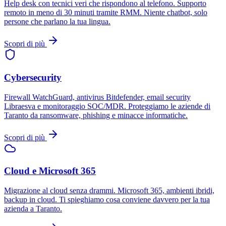
Help desk con tecnici veri che rispondono al telefono. Supporto
remoto in meno di 30 minuti tramite RMM. Niente chatbot, solo
persone che parlano la tua lingua.
Scopri di più
Cybersecurity
Firewall WatchGuard, antivirus Bitdefender, email security
Libraesva e monitoraggio SOC/MDR. Proteggiamo le aziende di
Taranto da ransomware, phishing e minacce informatiche.
Scopri di più
Cloud e Microsoft 365
Migrazione al cloud senza drammi. Microsoft 365, ambienti ibridi,
backup in cloud. Ti spieghiamo cosa conviene davvero per la tua
azienda a Taranto.