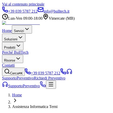
Vai al contenuto principale
+39 039 5787 212
info@bulltech.it
Lun-Ven 09:00-18:00
Vimercate (MB)
Home
Servizi
Soluzioni
Prodotti
Perché BullTech
Risorse
Contatti
+39 039 5787 212
Cerca
⌘K
Supporto
Preventivo
Richiedi Preventivo
Supporto
Preventivo
Home
Assistenza Informatica Terni