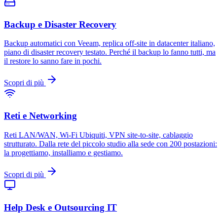
Backup e Disaster Recovery
Backup automatici con Veeam, replica off-site in datacenter italiano,
piano di disaster recovery testato. Perché il backup lo fanno tutti, ma
il restore lo sanno fare in pochi.
Scopri di più
Reti e Networking
Reti LAN/WAN, Wi-Fi Ubiquiti, VPN site-to-site, cablaggio
strutturato. Dalla rete del piccolo studio alla sede con 200 postazioni:
la progettiamo, installiamo e gestiamo.
Scopri di più
Help Desk e Outsourcing IT