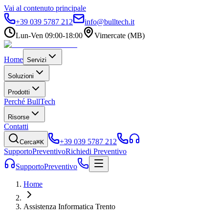
Vai al contenuto principale
+39 039 5787 212
info@bulltech.it
Lun-Ven 09:00-18:00
Vimercate (MB)
Home
Servizi
Soluzioni
Prodotti
Perché BullTech
Risorse
Contatti
+39 039 5787 212
Cerca
⌘K
Supporto
Preventivo
Richiedi Preventivo
Supporto
Preventivo
Home
Assistenza Informatica Trento