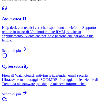
Assistenza IT
Help desk con tecnici veri che rispondono al telefono. Supporto
remoto in meno di 30 minuti tramite RMM, on-site su
appuntamento. Niente chatbot, solo persone che parlano la tua
lingua.
Scopri di più
Cybersecurity
Firewall WatchGuard, antivirus Bitdefender, email security
Libraesva e monitoraggio SOC/MDR. Proteggiamo le aziende di
Trento da ransomware, phishing e minacce informatiche.
Scopri di più