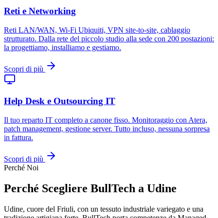
Reti e Networking
Reti LAN/WAN, Wi-Fi Ubiquiti, VPN site-to-site, cablaggio
strutturato. Dalla rete del piccolo studio alla sede con 200 postazioni:
la progettiamo, installiamo e gestiamo.
Scopri di più
Help Desk e Outsourcing IT
Il tuo reparto IT completo a canone fisso. Monitoraggio con Atera,
patch management, gestione server. Tutto incluso, nessuna sorpresa
in fattura.
Scopri di più
Perché Noi
Perché Scegliere BullTech a Udine
Udine, cuore del Friuli, con un tessuto industriale variegato e una
tradizione artigiana forte. BullTech porta competenze da Managed