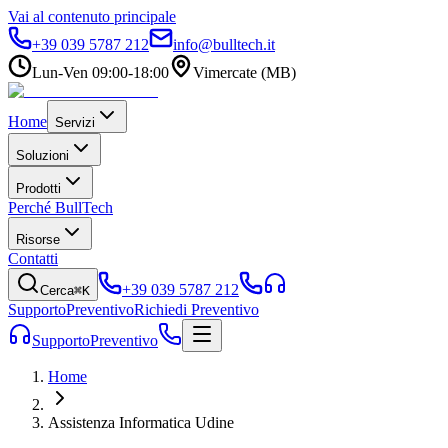
Vai al contenuto principale
+39 039 5787 212
info@bulltech.it
Lun-Ven 09:00-18:00
Vimercate (MB)
Home
Servizi
Soluzioni
Prodotti
Perché BullTech
Risorse
Contatti
+39 039 5787 212
Cerca
⌘K
Supporto
Preventivo
Richiedi Preventivo
Supporto
Preventivo
Home
Assistenza Informatica Udine