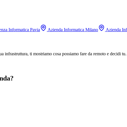
nza Informatica Pavia
Azienda Informatica Milano
Azienda Inf
 infrastruttura, ti mostriamo cosa possiamo fare da remoto e decidi tu. 
enda?