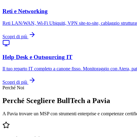
Reti e Networking
Reti LAN/WAN, Wi-Fi Ubiquiti, VPN site-to-site, cablaggio strutturato.
Scopri di più
Help Desk e Outsourcing IT
Il tuo reparto IT completo a canone fisso. Monitoraggio con Atera, pa
Scopri di più
Perché Noi
Perché Scegliere BullTech a Pavia
A Pavia trovare un MSP con strumenti enterprise e competenze certific