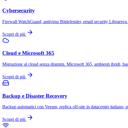
Cybersecurity
Firewall WatchGuard, antivirus Bitdefender, email security Libraesv
Scopri di più
Cloud e Microsoft 365
Migrazione al cloud senza drammi. Microsoft 365, ambienti ibridi, backu
Scopri di più
Backup e Disaster Recovery
Backup automatici con Veeam, replica off-site in datacenter italiano, 
Scopri di più