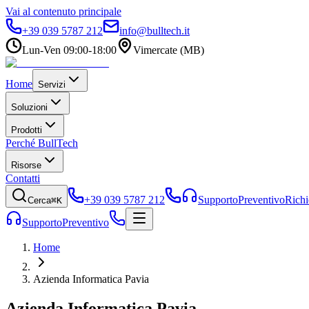
Vai al contenuto principale
+39 039 5787 212
info@bulltech.it
Lun-Ven 09:00-18:00
Vimercate (MB)
Home
Servizi
Soluzioni
Prodotti
Perché BullTech
Risorse
Contatti
+39 039 5787 212
Supporto
Preventivo
Richi
Cerca
⌘K
Supporto
Preventivo
Home
Azienda Informatica Pavia
Azienda Informatica
Pavia