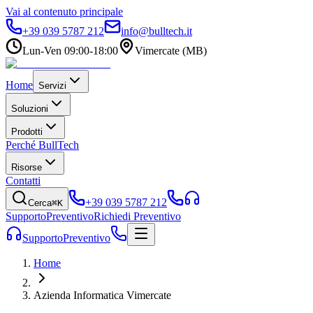
Vai al contenuto principale
+39 039 5787 212
info@bulltech.it
Lun-Ven 09:00-18:00
Vimercate (MB)
Home
Servizi
Soluzioni
Prodotti
Perché BullTech
Risorse
Contatti
+39 039 5787 212
Cerca
⌘K
Supporto
Preventivo
Richiedi Preventivo
Supporto
Preventivo
Home
Azienda Informatica Vimercate