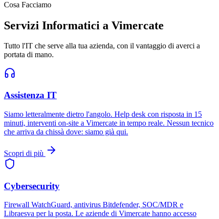
Cosa Facciamo
Servizi Informatici a Vimercate
Tutto l'IT che serve alla tua azienda, con il vantaggio di averci a
portata di mano.
Assistenza IT
Siamo letteralmente dietro l'angolo. Help desk con risposta in 15
minuti, interventi on-site a Vimercate in tempo reale. Nessun tecnico
che arriva da chissà dove: siamo già qui.
Scopri di più
Cybersecurity
Firewall WatchGuard, antivirus Bitdefender, SOC/MDR e
Libraesva per la posta. Le aziende di Vimercate hanno accesso