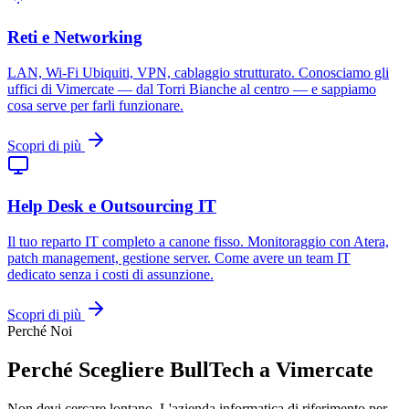
Reti e Networking
LAN, Wi-Fi Ubiquiti, VPN, cablaggio strutturato. Conosciamo gli
uffici di Vimercate — dal Torri Bianche al centro — e sappiamo
cosa serve per farli funzionare.
Scopri di più
Help Desk e Outsourcing IT
Il tuo reparto IT completo a canone fisso. Monitoraggio con Atera,
patch management, gestione server. Come avere un team IT
dedicato senza i costi di assunzione.
Scopri di più
Perché Noi
Perché Scegliere BullTech a Vimercate
Non devi cercare lontano. L'azienda informatica di riferimento per