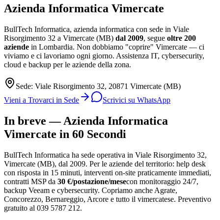
Azienda Informatica
Vimercate
BullTech Informatica, azienda informatica con sede in Viale
Risorgimento 32 a Vimercate (MB)
dal 2009
, segue
oltre 200
aziende
in Lombardia. Non dobbiamo "coprire" Vimercate — ci
viviamo e ci lavoriamo ogni giorno. Assistenza IT, cybersecurity,
cloud e backup per le aziende della zona.
Sede: Viale Risorgimento 32, 20871 Vimercate (MB)
Vieni a Trovarci in Sede
Scrivici su WhatsApp
In breve — Azienda Informatica
Vimercate in 60 Secondi
BullTech Informatica ha sede operativa in Viale Risorgimento 32,
Vimercate (MB), dal 2009. Per le aziende del territorio: help desk
con risposta in 15 minuti, interventi on-site praticamente immediati,
contratti MSP da
30 €/postazione/mese
con monitoraggio 24/7,
backup Veeam e cybersecurity. Copriamo anche Agrate,
Concorezzo, Bernareggio, Arcore e tutto il vimercatese. Preventivo
gratuito al 039 5787 212.