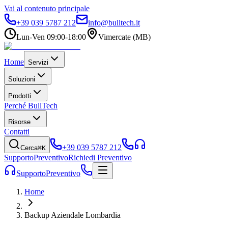
Vai al contenuto principale
+39 039 5787 212
info@bulltech.it
Lun-Ven 09:00-18:00
Vimercate (MB)
Home
Servizi
Soluzioni
Prodotti
Perché BullTech
Risorse
Contatti
+39 039 5787 212
Cerca
⌘K
Supporto
Preventivo
Richiedi Preventivo
Supporto
Preventivo
Home
Backup Aziendale Lombardia