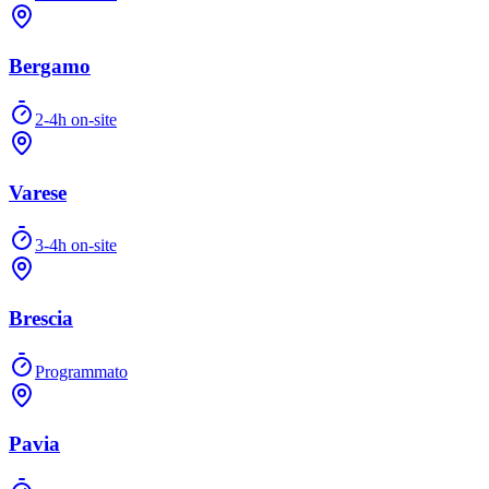
Bergamo
2-4h on-site
Varese
3-4h on-site
Brescia
Programmato
Pavia