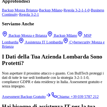
Approfondisci
Backup Monza Brianza
·
Backup Milano
·
Regola 3-2-1-1-0
·
Business
Continuity
·
Regola 3-2-1
Serviamo Anche
Backup Monza e Brianza
Backup Milano
MSP
Lombardia
Assistenza IT Lombardia
Cybersecurity Monza e
Brianza
I Dati della Tua Azienda Lombarda Sono
Protetti?
Non aspettare il prossimo attacco o guasto. Con BullTech proteggi i
dati di tutte le tue sedi lombarde con la strategia 3-2-1-1-0,
compliance GDPR e data residency in Italia. Assessment gratuito e
senza impegno.
Assessment Backup Gratuito
Chiama: +39 039 5787 212
Hai bisogno di assistenza IT per la tua