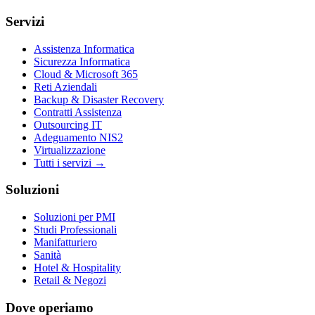
Servizi
Assistenza Informatica
Sicurezza Informatica
Cloud & Microsoft 365
Reti Aziendali
Backup & Disaster Recovery
Contratti Assistenza
Outsourcing IT
Adeguamento NIS2
Virtualizzazione
Tutti i servizi →
Soluzioni
Soluzioni per PMI
Studi Professionali
Manifatturiero
Sanità
Hotel & Hospitality
Retail & Negozi
Dove operiamo