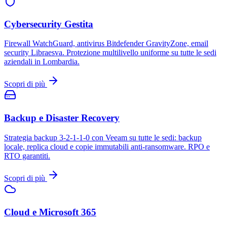
Cybersecurity Gestita
Firewall WatchGuard, antivirus Bitdefender GravityZone, email
security Libraesva. Protezione multilivello uniforme su tutte le sedi
aziendali in Lombardia.
Scopri di più
Backup e Disaster Recovery
Strategia backup 3-2-1-1-0 con Veeam su tutte le sedi: backup
locale, replica cloud e copie immutabili anti-ransomware. RPO e
RTO garantiti.
Scopri di più
Cloud e Microsoft 365