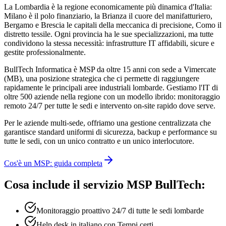
La Lombardia è la regione economicamente più dinamica d'Italia:
Milano è il polo finanziario, la Brianza il cuore del manifatturiero,
Bergamo e Brescia le capitali della meccanica di precisione, Como il
distretto tessile. Ogni provincia ha le sue specializzazioni, ma tutte
condividono la stessa necessità: infrastrutture IT affidabili, sicure e
gestite professionalmente.
BullTech Informatica è MSP da oltre 15 anni con sede a Vimercate
(MB), una posizione strategica che ci permette di raggiungere
rapidamente le principali aree industriali lombarde. Gestiamo l'IT di
oltre 500 aziende nella regione con un modello ibrido: monitoraggio
remoto 24/7 per tutte le sedi e intervento on-site rapido dove serve.
Per le aziende multi-sede, offriamo una gestione centralizzata che
garantisce standard uniformi di sicurezza, backup e performance su
tutte le sedi, con un unico contratto e un unico interlocutore.
Cos'è un MSP: guida completa
Cosa include il servizio MSP BullTech:
Monitoraggio proattivo 24/7 di tutte le sedi lombarde
Help desk in italiano con Tempi certi