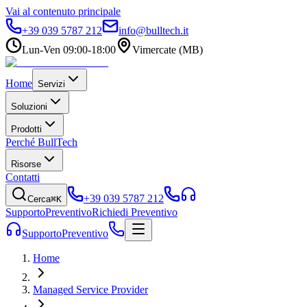
Vai al contenuto principale
+39 039 5787 212
info@bulltech.it
Lun-Ven 09:00-18:00
Vimercate (MB)
Home
Servizi
Soluzioni
Prodotti
Perché BullTech
Risorse
Contatti
+39 039 5787 212
Cerca
⌘K
Supporto
Preventivo
Richiedi Preventivo
Supporto
Preventivo
Home
Managed Service Provider