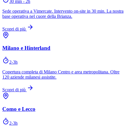
30 min - 2h
Sede operativa a Vimercate. Intervento on-site in 30 min. La nostra
base operativa nel cuore della Brianza.
Scopri di più
Milano e Hinterland
2-3h
Copertura completa di Milano Centro e area metropolitana. Oltre
120 aziende milanesi assistite.
Scopri di più
Como e Lecco
2-3h