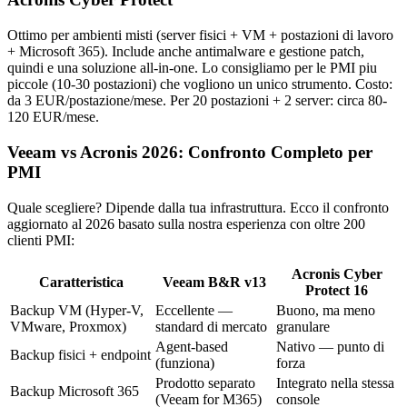
Ottimo per ambienti misti (server fisici + VM + postazioni di lavoro
+ Microsoft 365). Include anche antimalware e gestione patch,
quindi e una soluzione all-in-one. Lo consigliamo per le PMI piu
piccole (10-30 postazioni) che vogliono un unico strumento. Costo:
da 3 EUR/postazione/mese. Per 20 postazioni + 2 server: circa 80-
120 EUR/mese.
Veeam vs Acronis 2026: Confronto Completo per
PMI
Quale scegliere? Dipende dalla tua infrastruttura. Ecco il confronto
aggiornato al 2026 basato sulla nostra esperienza con oltre 200
clienti PMI:
Acronis Cyber
Caratteristica
Veeam B&R v13
Protect 16
Backup VM (Hyper-V,
Eccellente —
Buono, ma meno
VMware, Proxmox)
standard di mercato
granulare
Agent-based
Nativo — punto di
Backup fisici + endpoint
(funziona)
forza
Prodotto separato
Integrato nella stessa
Backup Microsoft 365
(Veeam for M365)
console