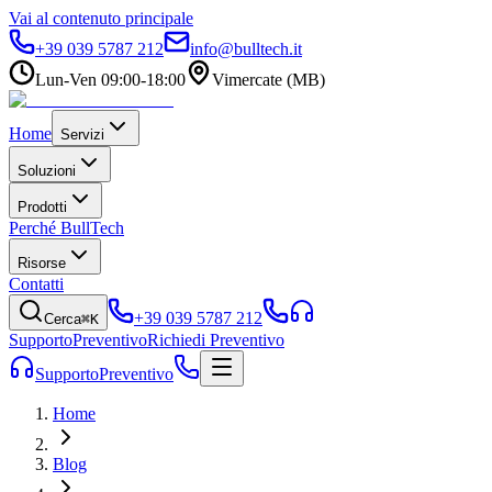
Vai al contenuto principale
+39 039 5787 212
info@bulltech.it
Lun-Ven 09:00-18:00
Vimercate (MB)
Home
Servizi
Soluzioni
Prodotti
Perché BullTech
Risorse
Contatti
+39 039 5787 212
Cerca
⌘K
Supporto
Preventivo
Richiedi Preventivo
Supporto
Preventivo
Home
Blog