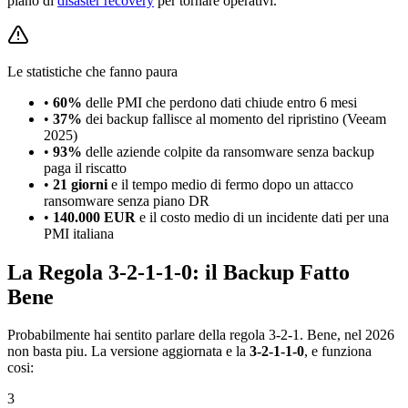
piano di
disaster recovery
per tornare operativi.
Le statistiche che fanno paura
•
60%
delle PMI che perdono dati chiude entro 6 mesi
•
37%
dei backup fallisce al momento del ripristino (Veeam
2025)
•
93%
delle aziende colpite da ransomware senza backup
paga il riscatto
•
21 giorni
e il tempo medio di fermo dopo un attacco
ransomware senza piano DR
•
140.000 EUR
e il costo medio di un incidente dati per una
PMI italiana
La Regola 3-2-1-1-0: il Backup Fatto
Bene
Probabilmente hai sentito parlare della regola 3-2-1. Bene, nel 2026
non basta piu. La versione aggiornata e la
3-2-1-1-0
, e funziona
cosi:
3