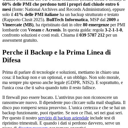
60% delle PMI che perdono tutti i propri dati chiude entro 6
mesi
(fonte: National Archives and Records Administration), eppure
solo il
41% delle PMI italiane
ha un backup strutturato e testato
(Rapporto Clusit 2025).
BullTech Informatica
, MSP dal
2009
a
Vimercate (MB)
, ha ripristinato dati in oltre
80 emergenze
per PMI
lombarde con
Veeam
e
Acronis
. In questa guida: regola
3-2-1-1-0
,
confronto soluzioni e costi reali. Chiama il
039 5787 212
per un
assessment gratuito.
Perche il Backup e la Prima Linea di
Difesa
Prima di parlare di tecnologie e soluzioni, mettiamo in chiaro una
cosa: il backup non e un optional, e un obbligo. Non solo morale,
ma sempre piu spesso anche legale (GDPR, NIS2). E soprattutto, e
l'unica cosa che ti salva quando tutto il resto fallisce.
Il firewall puo essere bucato. L'antivirus puo non riconoscere un
ransomware nuovo. Il dipendente puo cliccare sulla mail sbagliata. Il
disco puo rompersi senza preavviso. L'unica certezza e che se hai un
backup funzionante, puoi ripartire. Se non ce l'hai, sei nei guai seri.
Per questo il nostro
servizio di backup aziendale
include test di
ripristino trimestrali. E quando i dati si perdono davvero, serve un