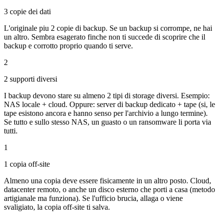
3 copie dei dati
L'originale piu 2 copie di backup. Se un backup si corrompe, ne hai
un altro. Sembra esagerato finche non ti succede di scoprire che il
backup e corrotto proprio quando ti serve.
2
2 supporti diversi
I backup devono stare su almeno 2 tipi di storage diversi. Esempio:
NAS locale + cloud. Oppure: server di backup dedicato + tape (si, le
tape esistono ancora e hanno senso per l'archivio a lungo termine).
Se tutto e sullo stesso NAS, un guasto o un ransomware li porta via
tutti.
1
1 copia off-site
Almeno una copia deve essere fisicamente in un altro posto. Cloud,
datacenter remoto, o anche un disco esterno che porti a casa (metodo
artigianale ma funziona). Se l'ufficio brucia, allaga o viene
svaligiato, la copia off-site ti salva.