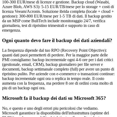
100-300 EUR/mese di licenze e gestione. Backup cloud (Wasabi,
Azure Blob, AWS S3): 5-15 EUR/TB/mese per lo storage + costi di
licenza Veeam/Acronis. Soluzione ibrida completa (locale + cloud +
gestione): 300-800 EUR/mese per 1-5 TB di dati. Il backup gestito
da un MSP come BullTech include monitoraggio 24/7, verifica
giornaliera, test di ripristino trimestrali e supporto in caso di
emergenza.
Ogni quanto devo fare il backup dei dati aziendali?
La frequenza dipende dal tuo RPO (Recovery Point Objective):
quanti dati puoi permetterti di perdere. Per la maggior parte delle
PMI consigliamo: backup incrementale ogni 4-6 ore per i dati critici
(gestionale, email, CRM), backup giornaliero per file server e
documenti, backup settimanale completo (full) per avere un punto di
ripristino pulito. Per aziende con e-commerce o transazioni continue:
backup incrementale ogni ora o replica in tempo reale. Il costo
aumenta con la frequenza, ma perdere 8 ore di ordini costa molto di
piu di un backup ogni ora.
Microsoft fa il backup dei dati su Microsoft 365?
No, e questo e uno degli errori piu pericolosi che vediamo.
Microsoft garantisce la disponibilita dell'infrastruttura (uptime del