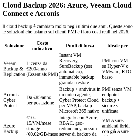
Cloud Backup 2026: Azure, Veeam Cloud
Connect e Acronis
Il cloud backup è cambiato molto negli ultimi due anni. Queste sono
le soluzioni che usiamo sui clienti PMI e i loro costi reali nel 2026.
Costo
Soluzione
Punti di forza
Ideale per
indicativo
Instant VM
Recovery,
PMI con VM
Veeam
Licenza da
SureBackup (test
su Hyper-V o
Backup &
€200/anno
automatico),
VMware, RTO
Replication
(Essentials PMI)
immutable backup,
basso
granular restore
Backup + antivirus in
PMI senza VM,
Acronis
un unico agente,
endpoint
Da €85/anno
Cyber
Cyber Protect Cloud
backup +
per postazione
Protect
per MSP, backup
sicurezza
Microsoft 365 nativo
unificata
€10–
Integrato con Azure,
VM Azure,
15/VM/mese +
RBAC, geo-
Azure
ambienti ibridi
storage
redundancy, nessun
Backup
con già Azure
(€0,02/GB/mese
server di backup da