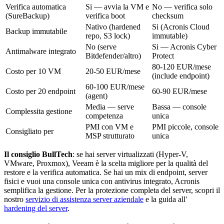
Verifica automatica
Si — avvia la VM e
No — verifica solo
(SureBackup)
verifica boot
checksum
Nativo (hardened
Si (Acronis Cloud
Backup immutabile
repo, S3 lock)
immutable)
No (serve
Si — Acronis Cyber
Antimalware integrato
Bitdefender/altro)
Protect
80-120 EUR/mese
Costo per 10 VM
20-50 EUR/mese
(include endpoint)
60-100 EUR/mese
Costo per 20 endpoint
60-90 EUR/mese
(agent)
Media — serve
Bassa — console
Complessita gestione
competenza
unica
PMI con VM e
PMI piccole, console
Consigliato per
MSP strutturato
unica
Il consiglio BullTech
: se hai server virtualizzati (Hyper-V,
VMware, Proxmox), Veeam è la scelta migliore per la qualità del
restore e la verifica automatica. Se hai un mix di endpoint, server
fisici e vuoi una console unica con antivirus integrato, Acronis
semplifica la gestione. Per la protezione completa del server, scopri il
nostro
servizio di assistenza server aziendale
e la guida all'
hardening del server
.