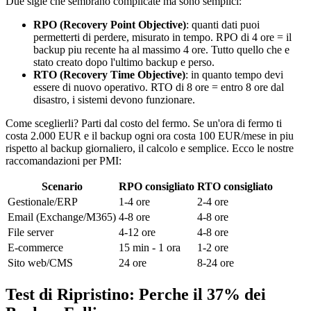
Due sigle che sembrano complicate ma sono semplici:
RPO (Recovery Point Objective)
: quanti dati puoi
permetterti di perdere, misurato in tempo. RPO di 4 ore = il
backup piu recente ha al massimo 4 ore. Tutto quello che e
stato creato dopo l'ultimo backup e perso.
RTO (Recovery Time Objective)
: in quanto tempo devi
essere di nuovo operativo. RTO di 8 ore = entro 8 ore dal
disastro, i sistemi devono funzionare.
Come sceglierli? Parti dal costo del fermo. Se un'ora di fermo ti
costa 2.000 EUR e il backup ogni ora costa 100 EUR/mese in piu
rispetto al backup giornaliero, il calcolo e semplice. Ecco le nostre
raccomandazioni per PMI:
Scenario
RPO consigliato
RTO consigliato
Gestionale/ERP
1-4 ore
2-4 ore
Email (Exchange/M365)
4-8 ore
4-8 ore
File server
4-12 ore
4-8 ore
E-commerce
15 min - 1 ora
1-2 ore
Sito web/CMS
24 ore
8-24 ore
Test di Ripristino: Perche il 37% dei