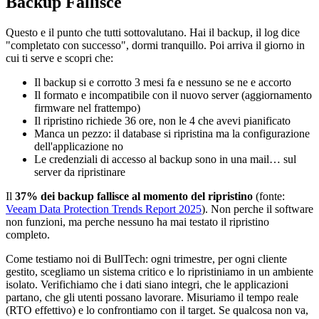
Backup Fallisce
Questo e il punto che tutti sottovalutano. Hai il backup, il log dice
"completato con successo", dormi tranquillo. Poi arriva il giorno in
cui ti serve e scopri che:
Il backup si e corrotto 3 mesi fa e nessuno se ne e accorto
Il formato e incompatibile con il nuovo server (aggiornamento
firmware nel frattempo)
Il ripristino richiede 36 ore, non le 4 che avevi pianificato
Manca un pezzo: il database si ripristina ma la configurazione
dell'applicazione no
Le credenziali di accesso al backup sono in una mail… sul
server da ripristinare
Il
37% dei backup fallisce al momento del ripristino
(fonte:
Veeam Data Protection Trends Report 2025
). Non perche il software
non funzioni, ma perche nessuno ha mai testato il ripristino
completo.
Come testiamo noi di BullTech: ogni trimestre, per ogni cliente
gestito, scegliamo un sistema critico e lo ripristiniamo in un ambiente
isolato. Verifichiamo che i dati siano integri, che le applicazioni
partano, che gli utenti possano lavorare. Misuriamo il tempo reale
(RTO effettivo) e lo confrontiamo con il target. Se qualcosa non va,