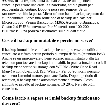
99,9%), ma la responsabilita dei dati e tua. Se un dipendente
cancella per errore una cartella SharePoint, hai 93 giorni per
recuperarla dal cestino. Dopo, e persa per sempre. Se un
ransomware cifra la posta, Microsoft non ha un backup separato da
cui ripristinare. Serve una soluzione di backup dedicata per
Microsoft 365: Veeam Backup for M365, Acronis, o Barracuda.
Costo: 2-4 EUR/utente/mese. Per 50 utenti sono 100-200
EUR/mese. Una polizza assicurativa sui tuoi dati cloud.
Cos'e il backup immutabile e perche mi serve?
Il backup immutabile e un backup che non puo essere modificato,
cancellato o cifrato per un periodo di tempo definito (retention lock).
Anche se un ransomware ottiene accesso amministrativo alla tua
rete, non puo toccare i backup immutabili. In pratica funziona cosi: il
backup viene scritto su storage con WORM (Write Once Read
Many) o con object lock (S3, Wasabi). Per 30-90 giorni nessuno,
nemmeno l'amministratore, puo cancellarlo. Dopo il periodo di
retention, il backup viene automaticamente eliminato. Costo
aggiuntivo rispetto al backup normale: 10-20%. Ne vale ogni
centesimo.
Come faccio a sapere se i miei backup funzionano
davvero?