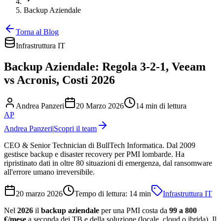
Backup Aziendale
Torna al Blog
Infrastruttura IT
Backup Aziendale: Regola 3-2-1, Veeam
vs Acronis, Costi 2026
Andrea Panzeri
20 Marzo 2026
14 min di lettura
AP
Andrea Panzeri
|
Scopri il team
CEO & Senior Technician di BullTech Informatica. Dal 2009
gestisce backup e disaster recovery per PMI lombarde. Ha
ripristinato dati in oltre 80 situazioni di emergenza, dal ransomware
all'errore umano irreversibile.
20 marzo 2026
Tempo di lettura:
14
min
Infrastruttura IT
Nel
2026
il
backup aziendale
per una PMI costa da
99 a 800
€/mese
a seconda dei TB e della soluzione (locale, cloud o ibrida). Il