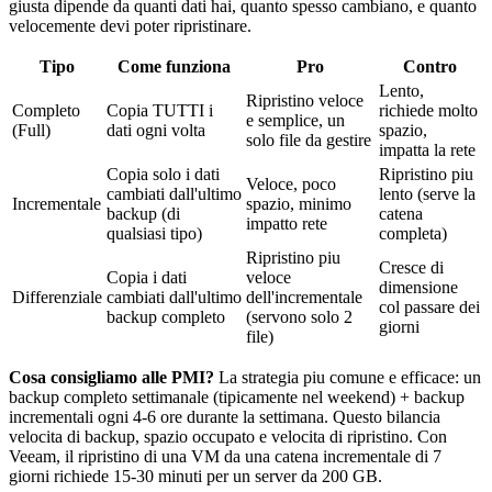
giusta dipende da quanti dati hai, quanto spesso cambiano, e quanto
velocemente devi poter ripristinare.
Tipo
Come funziona
Pro
Contro
Lento,
Ripristino veloce
Completo
Copia TUTTI i
richiede molto
e semplice, un
(Full)
dati ogni volta
spazio,
solo file da gestire
impatta la rete
Copia solo i dati
Ripristino piu
Veloce, poco
cambiati dall'ultimo
lento (serve la
Incrementale
spazio, minimo
backup (di
catena
impatto rete
qualsiasi tipo)
completa)
Ripristino piu
Cresce di
Copia i dati
veloce
dimensione
Differenziale
cambiati dall'ultimo
dell'incrementale
col passare dei
backup completo
(servono solo 2
giorni
file)
Cosa consigliamo alle PMI?
La strategia piu comune e efficace: un
backup completo settimanale (tipicamente nel weekend) + backup
incrementali ogni 4-6 ore durante la settimana. Questo bilancia
velocita di backup, spazio occupato e velocita di ripristino. Con
Veeam, il ripristino di una VM da una catena incrementale di 7
giorni richiede 15-30 minuti per un server da 200 GB.