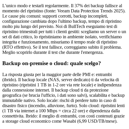
L'unico modo e testarli regolarmente. Il 37% dei backup fallisce al
momento del ripristino (fonte: Veeam Data Protection Trends 2025).
Le cause piu comuni: supporti corrotti, backup incompleti,
configurazione cambiata dopo l'ultimo backup, tempo di ripristino
molto piu lungo del previsto. Noi di BullTech eseguiamo test di
ripristino trimestrali per tutti i clienti gestiti: scegliamo un server o un
set di dati critico, lo ripristiniamo in ambiente isolato, verifichiamo
integrita e funzionamento, misuriamo il tempo reale di ripristino
(RTO effettivo). Se il test fallisce, correggiamo subito il problema.
Meglio scoprirlo durante il test che durante l'emergenza.
Backup on-premise o cloud: quale scelgo?
La risposta giusta per la maggior parte delle PMI e: entrambi
(ibrido). Il backup locale (NAS, server dedicato) ti da velocita di
ripristino (ripristini 1 TB in 1-2 ore via rete locale) e indipendenza
dalla connessione internet. Il backup cloud ti da protezione
geografica (se brucia l'ufficio, i dati sono salvi), scalabilita e backup
immutabile nativo. Solo locale: rischi di perdere tutto in caso di
disastro fisico (incendio, alluvione, furto). Solo cloud: ripristini lenti
(1 TB via internet a 100 Mbps = circa 22 ore) e dipendenza dalla
connettivita. Ibrido: il meglio di entrambi, con costi contenuti grazie
a storage cloud economico come Wasabi (6,99 USD/TB/mese).