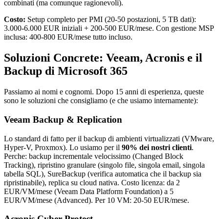
combinati (ma comunque ragionevoli).
Costo:
Setup completo per PMI (20-50 postazioni, 5 TB dati):
3.000-6.000 EUR iniziali + 200-500 EUR/mese. Con gestione MSP
inclusa: 400-800 EUR/mese tutto incluso.
Soluzioni Concrete: Veeam, Acronis e il
Backup di Microsoft 365
Passiamo ai nomi e cognomi. Dopo 15 anni di esperienza, queste
sono le soluzioni che consigliamo (e che usiamo internamente):
Veeam Backup & Replication
Lo standard di fatto per il backup di ambienti virtualizzati (VMware,
Hyper-V, Proxmox). Lo usiamo per il
90% dei nostri clienti
.
Perche: backup incrementale velocissimo (Changed Block
Tracking), ripristino granulare (singolo file, singola email, singola
tabella SQL), SureBackup (verifica automatica che il backup sia
ripristinabile), replica su cloud nativa. Costo licenza: da 2
EUR/VM/mese (Veeam Data Platform Foundation) a 5
EUR/VM/mese (Advanced). Per 10 VM: 20-50 EUR/mese.
Acronis Cyber Protect