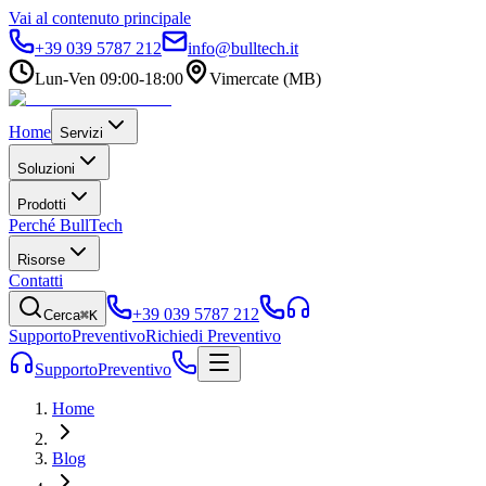
Vai al contenuto principale
+39 039 5787 212
info@bulltech.it
Lun-Ven 09:00-18:00
Vimercate (MB)
Home
Servizi
Soluzioni
Prodotti
Perché BullTech
Risorse
Contatti
+39 039 5787 212
Cerca
⌘K
Supporto
Preventivo
Richiedi Preventivo
Supporto
Preventivo
Home
Blog