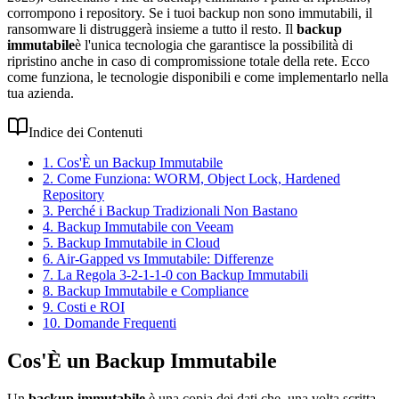
corrompono i repository. Se i tuoi backup non sono immutabili, il
ransomware li distruggerà insieme a tutto il resto. Il
backup
immutabile
è l'unica tecnologia che garantisce la possibilità di
ripristino anche in caso di compromissione totale della rete. Ecco
come funziona, le tecnologie disponibili e come implementarlo nella
tua azienda.
Indice dei Contenuti
1. Cos'È un Backup Immutabile
2. Come Funziona: WORM, Object Lock, Hardened
Repository
3. Perché i Backup Tradizionali Non Bastano
4. Backup Immutabile con Veeam
5. Backup Immutabile in Cloud
6. Air-Gapped vs Immutabile: Differenze
7. La Regola 3-2-1-1-0 con Backup Immutabili
8. Backup Immutabile e Compliance
9. Costi e ROI
10. Domande Frequenti
Cos'È un Backup Immutabile
Un
backup immutabile
è una copia dei dati che, una volta scritta,