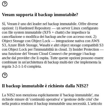
Veeam supporta il backup immutabile?
Sì, Veeam è uno dei leader nel backup immutabile. Offre diverse
opzioni: 1) Hardened Repository — un server Linux configurato
con file system immutabile (XFS + chattr) che impedisce la
cancellazione o modifica dei backup anche con accesso root. 2)
Object Storage con Object Lock — integrazione nativa con AWS
S3, Azure Blob Storage, Wasabi e altri object storage compatibili S3
con Object Lock per l'immutabilità in cloud. 3) Insider Protection —
una funzione del Veeam Cloud Connect che protegge i backup
anche dal provider che li ospita. Tutte queste opzioni possono essere
combinate in un'architettura di backup multi-tier che implementa la
regola 3-2-1-1-0 completa.
Il backup immutabile è richiesto dalla NIS2?
La NIS2 non menziona esplicitamente il 'backup immutabile', ma
richiede misure di 'continuità operativa' e 'gestione delle crisi' che
nella pratica rendono il backup immutabile una necessità. L'articolo