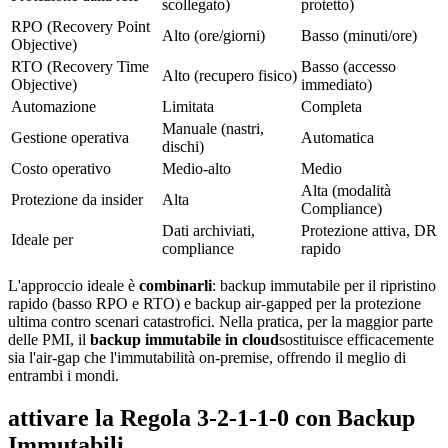
scollegato)
protetto)
RPO (Recovery Point
Alto (ore/giorni)
Basso (minuti/ore)
Objective)
RTO (Recovery Time
Basso (accesso
Alto (recupero fisico)
Objective)
immediato)
Automazione
Limitata
Completa
Manuale (nastri,
Gestione operativa
Automatica
dischi)
Costo operativo
Medio-alto
Medio
Alta (modalità
Protezione da insider
Alta
Compliance)
Dati archiviati,
Protezione attiva, DR
Ideale per
compliance
rapido
L'approccio ideale è
combinarli
: backup immutabile per il ripristino
rapido (basso RPO e RTO) e backup air-gapped per la protezione
ultima contro scenari catastrofici. Nella pratica, per la maggior parte
delle PMI, il
backup immutabile in cloud
sostituisce efficacemente
sia l'air-gap che l'immutabilità on-premise, offrendo il meglio di
entrambi i mondi.
attivare la Regola 3-2-1-1-0 con Backup
Immutabili