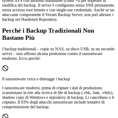
system XFS con attributo immutable (chattr +i) per impedire la
modifica dei backup. Il server è configurato senza SSH permanente,
senza accesso root remoto e con single-use credentials. Anche se un
attaccante compromette il Veeam Backup Server, non può alterare i
backup nel Hardened Repository.
Perché i Backup Tradizionali Non
Bastano Più
I backup tradizionali – copie su NAS, su disco USB, su un secondo
server – non offrono alcuna protezione contro il ransomware
moderno. Ecco perché:
Il ransomware cerca e distrugge i backup
I ransomware moderni, prima di criptare i dati di produzione,
scansionano la rete alla ricerca di file di backup (.vbk, .bak, .vhdx),
shadow copy di Windows e repository di backup. Li cancellano o li
criptano. Il 93% degli attacchi ransomware include tentativi di
compromissione dei backup.