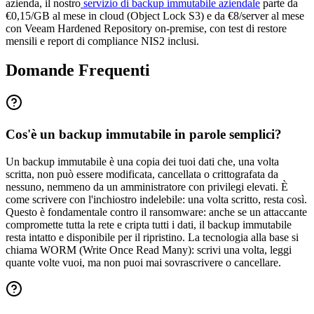
azienda, il nostro
servizio di backup immutabile aziendale
parte da
€0,15/GB al mese in cloud (Object Lock S3) e da €8/server al mese
con Veeam Hardened Repository on-premise, con test di restore
mensili e report di compliance NIS2 inclusi.
Domande Frequenti
Cos'è un backup immutabile in parole semplici?
Un backup immutabile è una copia dei tuoi dati che, una volta
scritta, non può essere modificata, cancellata o crittografata da
nessuno, nemmeno da un amministratore con privilegi elevati. È
come scrivere con l'inchiostro indelebile: una volta scritto, resta così.
Questo è fondamentale contro il ransomware: anche se un attaccante
compromette tutta la rete e cripta tutti i dati, il backup immutabile
resta intatto e disponibile per il ripristino. La tecnologia alla base si
chiama WORM (Write Once Read Many): scrivi una volta, leggi
quante volte vuoi, ma non puoi mai sovrascrivere o cancellare.