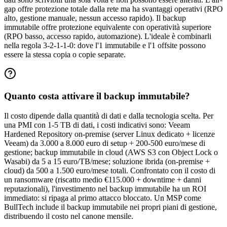
gap offre protezione totale dalla rete ma ha svantaggi operativi (RPO
alto, gestione manuale, nessun accesso rapido). Il backup
immutabile offre protezione equivalente con operatività superiore
(RPO basso, accesso rapido, automazione). L'ideale è combinarli
nella regola 3-2-1-1-0: dove l'1 immutabile e l'1 offsite possono
essere la stessa copia o copie separate.
Quanto costa attivare il backup immutabile?
Il costo dipende dalla quantità di dati e dalla tecnologia scelta. Per
una PMI con 1-5 TB di dati, i costi indicativi sono: Veeam
Hardened Repository on-premise (server Linux dedicato + licenze
Veeam) da 3.000 a 8.000 euro di setup + 200-500 euro/mese di
gestione; backup immutabile in cloud (AWS S3 con Object Lock o
Wasabi) da 5 a 15 euro/TB/mese; soluzione ibrida (on-premise +
cloud) da 500 a 1.500 euro/mese totali. Confrontato con il costo di
un ransomware (riscatto medio €115.000 + downtime + danni
reputazionali), l'investimento nel backup immutabile ha un ROI
immediato: si ripaga al primo attacco bloccato. Un MSP come
BullTech include il backup immutabile nei propri piani di gestione,
distribuendo il costo nel canone mensile.