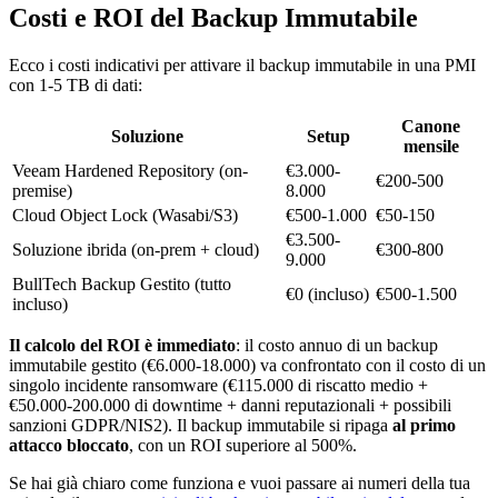
Costi e ROI del Backup Immutabile
Ecco i costi indicativi per attivare il backup immutabile in una PMI
con 1-5 TB di dati:
Canone
Soluzione
Setup
mensile
Veeam Hardened Repository (on-
€3.000-
€200-500
premise)
8.000
Cloud Object Lock (Wasabi/S3)
€500-1.000
€50-150
€3.500-
Soluzione ibrida (on-prem + cloud)
€300-800
9.000
BullTech Backup Gestito (tutto
€0 (incluso)
€500-1.500
incluso)
Il calcolo del ROI è immediato
: il costo annuo di un backup
immutabile gestito (€6.000-18.000) va confrontato con il costo di un
singolo incidente ransomware (€115.000 di riscatto medio +
€50.000-200.000 di downtime + danni reputazionali + possibili
sanzioni GDPR/NIS2). Il backup immutabile si ripaga
al primo
attacco bloccato
, con un ROI superiore al 500%.
Se hai già chiaro come funziona e vuoi passare ai numeri della tua