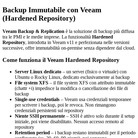
Backup Immutabile con Veeam
(Hardened Repository)
Veeam Backup & Replication
è la soluzione di backup più diffusa
tra le PMI e le medie imprese. La funzionalità
Hardened
Repository
, introdotta in Veeam v11 e perfezionata nelle versioni
successive, offre immutabilità on-premise senza dipendere dal cloud.
Come funziona il Veeam Hardened Repository
Server Linux dedicato
– un server (fisico o virtuale) con
Ubuntu o Rocky Linux, dedicato esclusivamente ai backup
File system XFS
– il file system XFS con attributo immutable
(chattr +i) impedisce la modifica o cancellazione dei file di
backup
Single-use credentials
– Veeam usa credenziali temporanee
per scrivere i backup, poi le revoca. Non rimangono
credenziali persistenti sul repository
Niente SSH permanente
– SSH è attivo solo durante il setup
iniziale, poi viene disabilitato. Nessun accesso remoto al
repository
Retention period
– i backup restano immutabili per il periodo