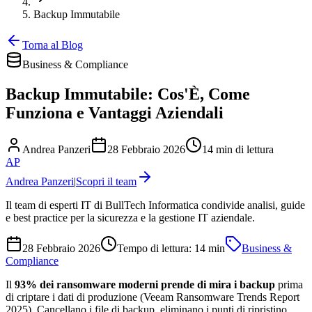
Backup Immutabile
Torna al Blog
Business & Compliance
Backup Immutabile: Cos'È, Come
Funziona e Vantaggi Aziendali
Andrea Panzeri
28 Febbraio 2026
14 min di lettura
AP
Andrea Panzeri
|
Scopri il team
Il team di esperti IT di BullTech Informatica condivide analisi, guide
e best practice per la sicurezza e la gestione IT aziendale.
28 Febbraio 2026
Tempo di lettura:
14
min
Business &
Compliance
Il
93% dei ransomware moderni prende di mira i backup
prima
di criptare i dati di produzione (Veeam Ransomware Trends Report
2025). Cancellano i file di backup, eliminano i punti di ripristino,