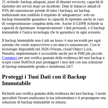
21 richiede: backup adeguati, piani di disaster recovery, capacità di
ripristino dei servizi dopo un incidente. Date le minacce attuali (il
93% dei ransomware prende di mira i backup), un backup
tradizionale non soddisfa il requisito di 'adeguatezza': solo un
backup immutabile garantisce la capacità di ripristino anche in caso
di compromissione completa della rete. Anche il GDPR richiede la
capacità di ripristinare 'tempestivamente' i dati personali, e il backup
immutabile è l'unica tecnologia che lo garantisce in ogni scenario.
Il backup immutabile non è più un lusso: è una necessità per ogni
azienda che vuole sopravvivere a un attacco ransomware. Con le
tecnologie disponibili nel 2026 (Veeam, cloud Object Lock,
Wasabi), implementarlo è accessibile anche per le PMI più piccole.
Contattaci
per una verifica gratuita della resilienza dei tuoi backup e
scopri come BullTech può proteggere i tuoi dati con una soluzione
di backup immutabile gestita e monitorata 24/7.
Proteggi i Tuoi Dati con il Backup
Immutabile
Richiedi una verifica gratuita della resilienza dei tuoi backup. I nostri
specialisti Veeam analizzano la tua infrastruttura e ti propongono una
soluzione di backup immutabile su misura.