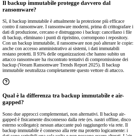
Il backup immutabile protegge davvero dal
ransomware?
Sì, il backup immutabile è attualmente la protezione più efficace
contro il ransomware. I ransomware moderni, prima di crittografare i
dati di produzione, cercano e distruggono i backup: cancellano i file
di backup, eliminano i punti di ripristino, corrompono i repository.
Con un backup immutabile, il ransomware non può alterare le copie:
anche con accesso amministrativo ai sistemi, i dati immutabili
restano protetti. Il 93% delle organizzazioni che hanno subito un
attacco ransomware ha riscontrato tentativi di compromissione dei
backup (Veeam Ransomware Trends Report 2025). Il backup
immutabile neutralizza completamente questo vettore di attacco.
Qual è la differenza tra backup immutabile e air-
gapped?
Sono due approcci complementari, non alternativi. Il backup air-
gapped è fisicamente disconnesso dalla rete (es. nastri offline, disco
esterno scollegato): nessun attaccante può raggiungerlo via rete. Il
backup immutabile è connesso alla rete ma protetto logicamente: i
dati sono scrivibili una sola volta e non possono essere alterati. L'air-