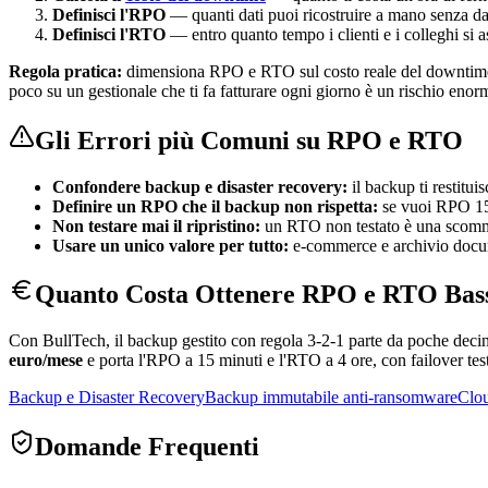
Definisci l'RPO
— quanti dati puoi ricostruire a mano senza da
Definisci l'RTO
— entro quanto tempo i clienti e i colleghi si a
Regola pratica:
dimensiona RPO e RTO sul costo reale del downtime, n
poco su un gestionale che ti fa fatturare ogni giorno è un rischio enor
Gli Errori più Comuni su RPO e RTO
Confondere backup e disaster recovery:
il backup ti restitui
Definire un RPO che il backup non rispetta:
se vuoi RPO 15 
Non testare mai il ripristino:
un RTO non testato è una scommes
Usare un unico valore per tutto:
e-commerce e archivio docu
Quanto Costa Ottenere RPO e RTO Bas
Con BullTech, il backup gestito con regola 3-2-1 parte da poche decin
euro/mese
e porta l'RPO a 15 minuti e l'RTO a 4 ore, con failover test
Backup e Disaster Recovery
Backup immutabile anti-ransomware
Clou
Domande Frequenti