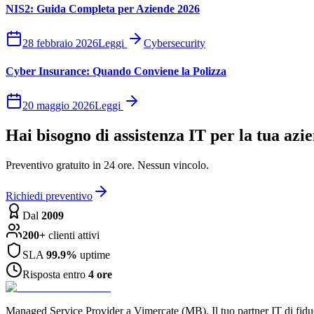
NIS2: Guida Completa per Aziende 2026
28 febbraio 2026
Leggi
Cybersecurity
Cyber Insurance: Quando Conviene la Polizza
20 maggio 2026
Leggi
Hai bisogno di assistenza IT per la tua azi
Preventivo gratuito in 24 ore. Nessun vincolo.
Richiedi preventivo
Dal
2009
200+
clienti attivi
SLA
99.9%
uptime
Risposta entro
4 ore
Managed Service Provider a Vimercate (MB). Il tuo partner IT di fidu