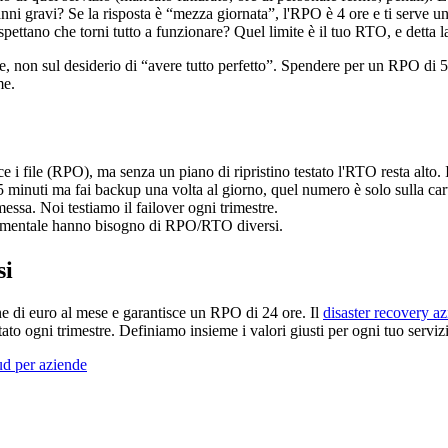
nni gravi? Se la risposta è “mezza giornata”, l'RPO è 4 ore e ti serve 
spettano che torni tutto a funzionare? Quel limite è il tuo RTO, e detta l
on sul desiderio di “avere tutto perfetto”. Spendere per un RPO di 5 m
me.
sce i file (RPO), ma senza un piano di ripristino testato l'RTO resta alto. 
minuti ma fai backup una volta al giorno, quel numero è solo sulla car
sa. Noi testiamo il failover ogni trimestre.
mentale hanno bisogno di RPO/RTO diversi.
si
e di euro al mese e garantisce un RPO di 24 ore. Il
disaster recovery az
ato ogni trimestre. Definiamo insieme i valori giusti per ogni tuo servizi
d per aziende