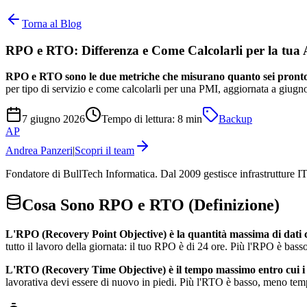
Torna al Blog
RPO e RTO: Differenza e Come Calcolarli per la tua
RPO e RTO sono le due metriche che misurano quanto sei pronto 
per tipo di servizio e come calcolarli per una PMI, aggiornata a giugn
7 giugno 2026
Tempo di lettura:
8
min
Backup
AP
Andrea Panzeri
|
Scopri il team
Fondatore di BullTech Informatica. Dal 2009 gestisce infrastrutture 
Cosa Sono RPO e RTO (Definizione)
L'RPO (Recovery Point Objective) è la quantità massima di dati c
tutto il lavoro della giornata: il tuo RPO è di 24 ore. Più l'RPO è bass
L'RTO (Recovery Time Objective) è il tempo massimo entro cui i 
lavorativa devi essere di nuovo in piedi. Più l'RTO è basso, meno tem