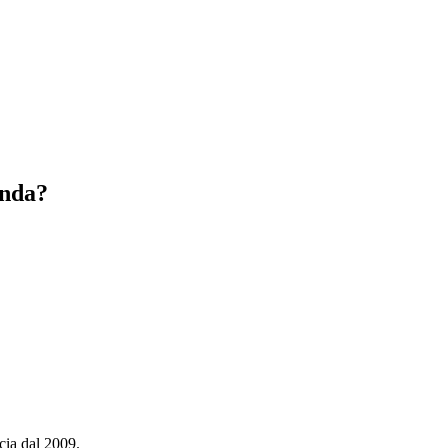
enda?
cia dal 2009.