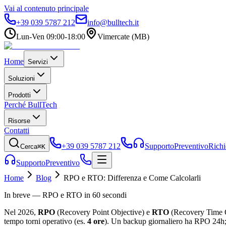
Vai al contenuto principale
+39 039 5787 212
info@bulltech.it
Lun-Ven 09:00-18:00
Vimercate (MB)
Home
Servizi
Soluzioni
Prodotti
Perché BullTech
Risorse
Contatti
+39 039 5787 212
Supporto
Preventivo
Richi
Cerca
⌘K
Supporto
Preventivo
Home
Blog
RPO e RTO: Differenza e Come Calcolarli
In breve — RPO e RTO in 60 secondi
Nel 2026,
RPO
(Recovery Point Objective) e
RTO
(Recovery Time Ob
tempo torni operativo (es.
4 ore
). Un backup giornaliero ha RPO 24h