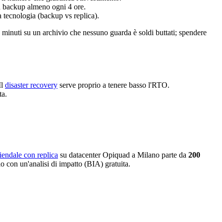
un backup almeno ogni 4 ore.
a tecnologia (backup vs replica).
inuti su un archivio che nessuno guarda è soldi buttati; spendere
Il
disaster recovery
serve proprio a tenere basso l'RTO.
ta.
iendale con replica
su datacenter Opiquad a Milano parte da
200
o con un'analisi di impatto (BIA) gratuita.