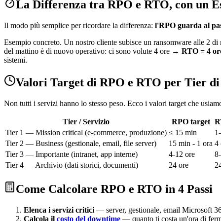
La Differenza tra RPO e RTO, con un 
Il modo più semplice per ricordare la differenza:
l'RPO guarda al pass
Esempio concreto. Un nostro cliente subisce un ransomware alle 2 di n
del mattino è di nuovo operativo: ci sono volute 4 ore →
RTO = 4 or
sistemi.
Valori Target di RPO e RTO per Tier di
Non tutti i servizi hanno lo stesso peso. Ecco i valori target che usiam
Tier / Servizio
RPO target
R
Tier 1 — Mission critical (e-commerce, produzione)
≤ 15 min
1-
Tier 2 — Business (gestionale, email, file server)
15 min - 1 ora
4 
Tier 3 — Importante (intranet, app interne)
4-12 ore
8
Tier 4 — Archivio (dati storici, documenti)
24 ore
2
Come Calcolare RPO e RTO in 4 Passi
Elenca i servizi critici
— server, gestionale, email Microsoft 365
Calcola il
costo del downtime
— quanto ti costa un'ora di fermo