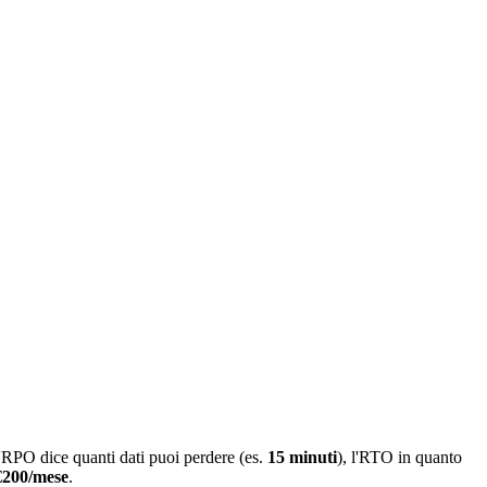
'RPO dice quanti dati puoi perdere (es.
15 minuti
), l'RTO in quanto
€200/mese
.