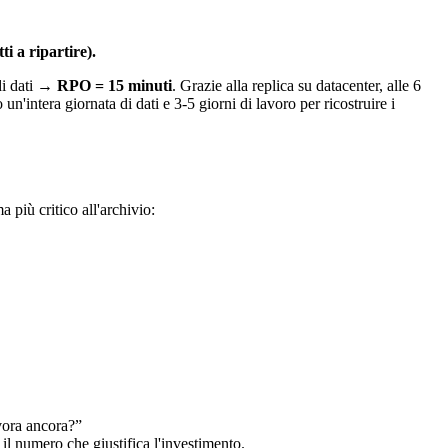
i a ripartire).
di dati →
RPO = 15 minuti
. Grazie alla replica su datacenter, alle 6
n'intera giornata di dati e 3-5 giorni di lavoro per ricostruire i
 più critico all'archivio:
avora ancora?”
il numero che giustifica l'investimento.