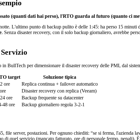
Esempio
ato (quanti dati hai perso), l'RTO guarda al futuro (quanto ci mett
otte. L'ultimo punto di backup pulito è delle 1:45: ha perso 15 minuti 
e
. Senza disaster recovery, con il solo backup giornaliero, avrebbe perso u
 Servizio
o in BullTech per dimensionare il disaster recovery delle PMI, dal sistema
TO target
Soluzione tipica
2 ore
Replica continua + failover automatico
ore
Disaster recovery con replica (Veeam)
-24 ore
Backup frequente su datacenter
4-48 ore
Backup giornaliero regola 3-2-1
, file server, postazioni. Per ognuno chiediti: “se si ferma, l'azienda l
 di quel servizio (mancato fatturato, ore di personale fermo, penali). È 