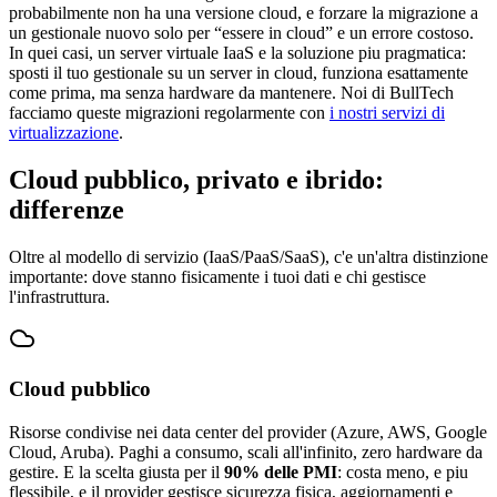
probabilmente non ha una versione cloud, e forzare la migrazione a
un gestionale nuovo solo per “essere in cloud” e un errore costoso.
In quei casi, un server virtuale IaaS e la soluzione piu pragmatica:
sposti il tuo gestionale su un server in cloud, funziona esattamente
come prima, ma senza hardware da mantenere. Noi di BullTech
facciamo queste migrazioni regolarmente con
i nostri servizi di
virtualizzazione
.
Cloud pubblico, privato e ibrido:
differenze
Oltre al modello di servizio (IaaS/PaaS/SaaS), c'e un'altra distinzione
importante: dove stanno fisicamente i tuoi dati e chi gestisce
l'infrastruttura.
Cloud pubblico
Risorse condivise nei data center del provider (Azure, AWS, Google
Cloud, Aruba). Paghi a consumo, scali all'infinito, zero hardware da
gestire. E la scelta giusta per il
90% delle PMI
: costa meno, e piu
flessibile, e il provider gestisce sicurezza fisica, aggiornamenti e