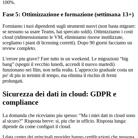
100%.
Fase 5: Ottimizzazione e formazione (settimana 13+)
Formiamo i tuoi dipendenti sugli strumenti nuovi (non basta migrare:
se nessuno sa usare Teams, hai sprecato soldi). Ottimizziamo i costi
cloud (ridimensioniamo le VM, eliminiamo risorse inutilizzate,
scegliamo i piani di licensing corretti). Dopo 90 giorni facciamo un
review completo.
L'errore piu grave? Fare tutto in un weekend. Le migrazioni “big
bang” (spegni il vecchio lunedi, accendi il nuovo martedi)
funzionano nei film, non nella realta. L'approccio graduale costa un
po' di piu in termini di tempo, ma elimina il rischio di fermi
prolungati.
Sicurezza dei dati in cloud: GDPR e
compliance
La domanda che riceviamo piu spesso: “Ma i miei dati in cloud sono
al sicuro?” Risposta breve: si, piu che in ufficio. Risposta lunga:
dipende da come configuri il cloud.
I data center dei principali provider hanno certificazioni che nessuna