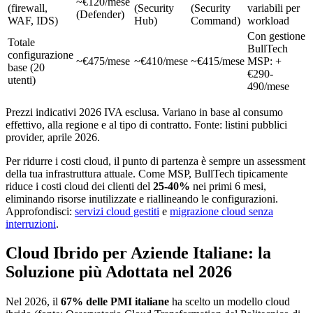
~€120/mese
(firewall,
(Security
(Security
variabili per
(Defender)
WAF, IDS)
Hub)
Command)
workload
Con gestione
Totale
BullTech
configurazione
~€475/mese
~€410/mese
~€415/mese
MSP: +
base (20
€290-
utenti)
490/mese
Prezzi indicativi 2026 IVA esclusa. Variano in base al consumo
effettivo, alla regione e al tipo di contratto. Fonte: listini pubblici
provider, aprile 2026.
Per ridurre i costi cloud, il punto di partenza è sempre un assessment
della tua infrastruttura attuale. Come MSP, BullTech tipicamente
riduce i costi cloud dei clienti del
25-40%
nei primi 6 mesi,
eliminando risorse inutilizzate e riallineando le configurazioni.
Approfondisci:
servizi cloud gestiti
e
migrazione cloud senza
interruzioni
.
Cloud Ibrido per Aziende Italiane: la
Soluzione più Adottata nel 2026
Nel 2026, il
67% delle PMI italiane
ha scelto un modello cloud