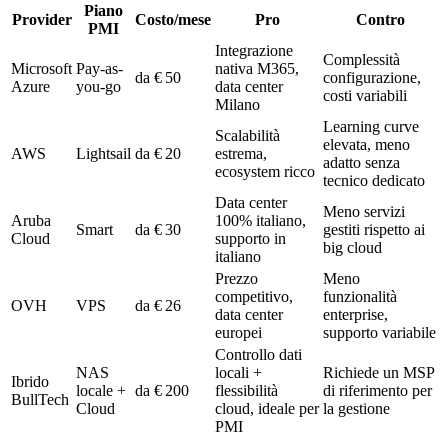
Piano
Provider
Costo/mese
Pro
Contro
PMI
Integrazione
Complessità
Microsoft
Pay-as-
nativa M365,
da € 50
configurazione,
Azure
you-go
data center
costi variabili
Milano
Learning curve
Scalabilità
elevata, meno
AWS
Lightsail
da € 20
estrema,
adatto senza
ecosystem ricco
tecnico dedicato
Data center
Meno servizi
Aruba
100% italiano,
Smart
da € 30
gestiti rispetto ai
Cloud
supporto in
big cloud
italiano
Prezzo
Meno
competitivo,
funzionalità
OVH
VPS
da € 26
data center
enterprise,
europei
supporto variabile
Controllo dati
NAS
locali +
Richiede un MSP
Ibrido
locale +
da € 200
flessibilità
di riferimento per
BullTech
Cloud
cloud, ideale per
la gestione
PMI