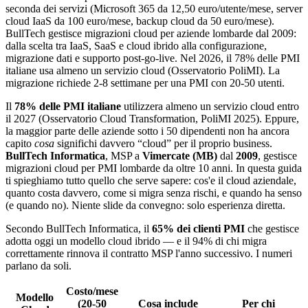
seconda dei servizi (Microsoft 365 da 12,50 euro/utente/mese, server
cloud IaaS da 100 euro/mese, backup cloud da 50 euro/mese).
BullTech gestisce migrazioni cloud per aziende lombarde dal 2009:
dalla scelta tra IaaS, SaaS e cloud ibrido alla configurazione,
migrazione dati e supporto post-go-live. Nel 2026, il 78% delle PMI
italiane usa almeno un servizio cloud (Osservatorio PoliMI). La
migrazione richiede 2-8 settimane per una PMI con 20-50 utenti.
Il
78% delle PMI italiane
utilizzera almeno un servizio cloud entro
il 2027 (Osservatorio Cloud Transformation, PoliMI 2025). Eppure,
la maggior parte delle aziende sotto i 50 dipendenti non ha ancora
capito
cosa
significhi davvero “cloud” per il proprio business.
BullTech Informatica
, MSP a
Vimercate (MB)
dal
2009
, gestisce
migrazioni cloud per PMI lombarde da oltre 10 anni. In questa guida
ti spieghiamo tutto quello che serve sapere: cos'e il cloud aziendale,
quanto costa davvero, come si migra senza rischi, e quando ha senso
(e quando no). Niente slide da convegno: solo esperienza diretta.
Secondo BullTech Informatica, il
65% dei clienti PMI
che gestisce
adotta oggi un modello cloud ibrido — e il 94% di chi migra
correttamente rinnova il contratto MSP l'anno successivo. I numeri
parlano da soli.
Costo/mese
Modello
(20-50
Cosa include
Per chi