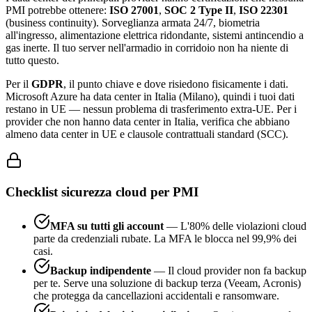
PMI potrebbe ottenere:
ISO 27001
,
SOC 2 Type II
,
ISO 22301
(business continuity). Sorveglianza armata 24/7, biometria
all'ingresso, alimentazione elettrica ridondante, sistemi antincendio a
gas inerte. Il tuo server nell'armadio in corridoio non ha niente di
tutto questo.
Per il
GDPR
, il punto chiave e dove risiedono fisicamente i dati.
Microsoft Azure ha data center in Italia (Milano), quindi i tuoi dati
restano in UE — nessun problema di trasferimento extra-UE. Per i
provider che non hanno data center in Italia, verifica che abbiano
almeno data center in UE e clausole contrattuali standard (SCC).
Checklist sicurezza cloud per PMI
MFA su tutti gli account
— L'80% delle violazioni cloud
parte da credenziali rubate. La MFA le blocca nel 99,9% dei
casi.
Backup indipendente
— Il cloud provider non fa backup
per te. Serve una soluzione di backup terza (Veeam, Acronis)
che protegga da cancellazioni accidentali e ransomware.