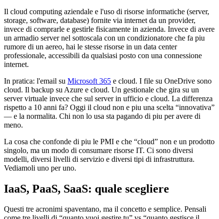
Il cloud computing aziendale e l'uso di risorse informatiche (server,
storage, software, database) fornite via internet da un provider,
invece di comprarle e gestirle fisicamente in azienda. Invece di avere
un armadio server nel sottoscala con un condizionatore che fa piu
rumore di un aereo, hai le stesse risorse in un data center
professionale, accessibili da qualsiasi posto con una connessione
internet.
In pratica: l'email su
Microsoft 365
e cloud. I file su OneDrive sono
cloud. Il backup su Azure e cloud. Un gestionale che gira su un
server virtuale invece che sul server in ufficio e cloud. La differenza
rispetto a 10 anni fa? Oggi il cloud non e piu una scelta “innovativa”
— e la normalita. Chi non lo usa sta pagando di piu per avere di
meno.
La cosa che confonde di piu le PMI e che “cloud” non e un prodotto
singolo, ma un modo di consumare risorse IT. Ci sono diversi
modelli, diversi livelli di servizio e diversi tipi di infrastruttura.
Vediamoli uno per uno.
IaaS, PaaS, SaaS: quale scegliere
Questi tre acronimi spaventano, ma il concetto e semplice. Pensali
come tre livelli di “quanto vuoi gestire tu” vs “quanto gestisce il