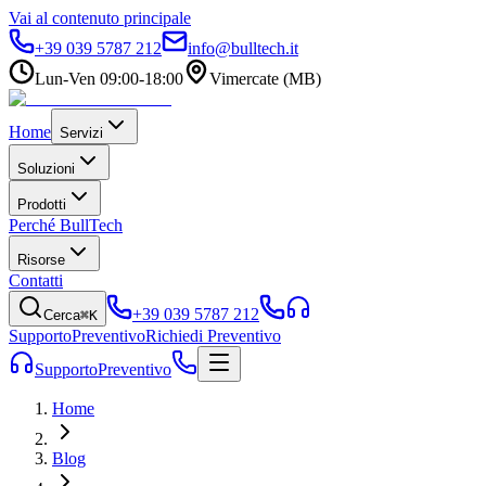
Vai al contenuto principale
+39 039 5787 212
info@bulltech.it
Lun-Ven 09:00-18:00
Vimercate (MB)
Home
Servizi
Soluzioni
Prodotti
Perché BullTech
Risorse
Contatti
+39 039 5787 212
Cerca
⌘K
Supporto
Preventivo
Richiedi Preventivo
Supporto
Preventivo
Home
Blog