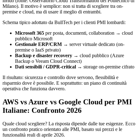
ibrido (fonte: Osservatorio Cloud Transformation del Politecnico di
Milano). Il motivo è semplice: non si tratta di scegliere tra on-
premise e cloud, ma di usare il meglio di entrambi.
Schema tipico adottato da BullTech per i clienti PMI lombardi:
Microsoft 365
per posta, documenti, collaboration → cloud
pubblico Microsoft
Gestionale ERP/CRM
→ server virtuale dedicato (on-
premise o IaaS privato)
Backup e disaster recovery
→ cloud pubblico (Azure
Backup o Veeam Cloud Connect)
Dati sensibili / GDPR-critical
→ storage on-premise cifrato
Il risultato: sicurezza e controllo dove servono, flessibilità e
risparmio dove è possibile. E soprattutto: un piano di continuità
operativa che funziona davvero.
AWS vs Azure vs Google Cloud per PMI
Italiane: Confronto 2026
Quale cloud scegliere? La risposta dipende dalle tue esigenze. Ecco
un confronto pratico orientato alle PMI, basato sui prezzi e le
funzionalità reali di aprile 2026.