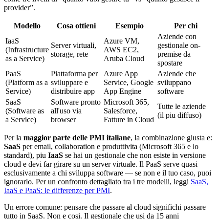
provider”.
Modello
Cosa ottieni
Esempio
Per chi
Aziende con
IaaS
Azure VM,
Server virtuali,
gestionale on-
(Infrastructure
AWS EC2,
storage, rete
premise da
as a Service)
Aruba Cloud
spostare
PaaS
Piattaforma per
Azure App
Aziende che
(Platform as a
sviluppare e
Service, Google
sviluppano
Service)
distribuire app
App Engine
software
SaaS
Software pronto
Microsoft 365,
Tutte le aziende
(Software as
all'uso via
Salesforce,
(il piu diffuso)
a Service)
browser
Fatture in Cloud
Per la
maggior parte delle PMI italiane
, la combinazione giusta e:
SaaS
per email, collaboration e produttivita (Microsoft 365 e lo
standard), piu
IaaS
se hai un gestionale che non esiste in versione
cloud e devi far girare su un server virtuale. Il PaaS serve quasi
esclusivamente a chi sviluppa software — se non e il tuo caso, puoi
ignorarlo. Per un confronto dettagliato tra i tre modelli, leggi
SaaS,
IaaS e PaaS: le differenze per PMI
.
Un errore comune: pensare che passare al cloud significhi passare
tutto in SaaS. Non e cosi. Il gestionale che usi da 15 anni