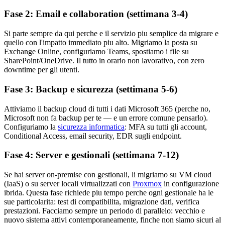
Fase 2: Email e collaboration (settimana 3-4)
Si parte sempre da qui perche e il servizio piu semplice da migrare e
quello con l'impatto immediato piu alto. Migriamo la posta su
Exchange Online, configuriamo Teams, spostiamo i file su
SharePoint/OneDrive. Il tutto in orario non lavorativo, con zero
downtime per gli utenti.
Fase 3: Backup e sicurezza (settimana 5-6)
Attiviamo il backup cloud di tutti i dati Microsoft 365 (perche no,
Microsoft non fa backup per te — e un errore comune pensarlo).
Configuriamo la
sicurezza informatica
: MFA su tutti gli account,
Conditional Access, email security, EDR sugli endpoint.
Fase 4: Server e gestionali (settimana 7-12)
Se hai server on-premise con gestionali, li migriamo su VM cloud
(IaaS) o su server locali virtualizzati con
Proxmox
in configurazione
ibrida. Questa fase richiede piu tempo perche ogni gestionale ha le
sue particolarita: test di compatibilita, migrazione dati, verifica
prestazioni. Facciamo sempre un periodo di parallelo: vecchio e
nuovo sistema attivi contemporaneamente, finche non siamo sicuri al