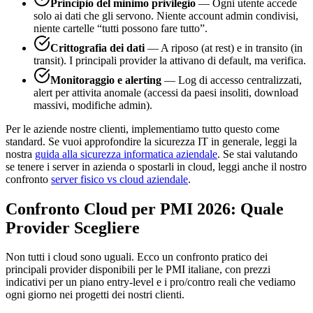
Principio del minimo privilegio
— Ogni utente accede
solo ai dati che gli servono. Niente account admin condivisi,
niente cartelle “tutti possono fare tutto”.
Crittografia dei dati
— A riposo (at rest) e in transito (in
transit). I principali provider la attivano di default, ma verifica.
Monitoraggio e alerting
— Log di accesso centralizzati,
alert per attivita anomale (accessi da paesi insoliti, download
massivi, modifiche admin).
Per le aziende nostre clienti, implementiamo tutto questo come
standard. Se vuoi approfondire la sicurezza IT in generale, leggi la
nostra
guida alla sicurezza informatica aziendale
. Se stai valutando
se tenere i server in azienda o spostarli in cloud, leggi anche il nostro
confronto
server fisico vs cloud aziendale
.
Confronto Cloud per PMI 2026: Quale
Provider Scegliere
Non tutti i cloud sono uguali. Ecco un confronto pratico dei
principali provider disponibili per le PMI italiane, con prezzi
indicativi per un piano entry-level e i pro/contro reali che vediamo
ogni giorno nei progetti dei nostri clienti.