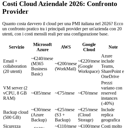
Costi Cloud Aziendale 2026: Confronto
Provider
Quanto costa davvero il cloud per una PMI italiana nel 2026? Ecco
un confronto pratico tra i principali provider per un'azienda con 20
utenti, con i costi mensili reali per una configurazione base.
Microsoft
Google
Servizio
AWS
Note
Azure
Cloud
Azure
~€240/mese
Email +
~€220/mese
include
(M365
~€200/mese
collaboration
(Google
Teams,
Business
(WorkMail)
(20 utenti)
Workspace)
SharePoint e
Basic)
OneDrive
Prezzi
VM server (2
variano con
vCPU, 8 GB
~€85/mese
~€75/mese
~€70/mese
reserved
RAM)
instances
(-40%)
~€30/mese
~€25/mese
~€25/mese
Include
Backup cloud
(Azure
(S3 +
(Cloud
replica
(500 GB)
Backup)
Backup)
Storage)
geografica
Sicurezza
~€110/mese
~€100/mese
Costi molto