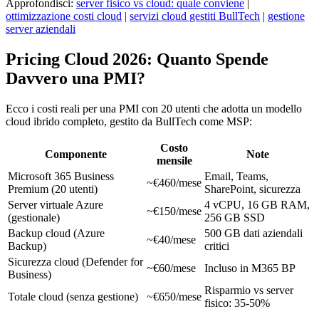
Approfondisci:
server fisico vs cloud: quale conviene
|
ottimizzazione costi cloud
|
servizi cloud gestiti BullTech
|
gestione
server aziendali
Pricing Cloud 2026: Quanto Spende
Davvero una PMI?
Ecco i costi reali per una PMI con 20 utenti che adotta un modello
cloud ibrido completo, gestito da BullTech come MSP:
Costo
Componente
Note
mensile
Microsoft 365 Business
Email, Teams,
~€460/mese
Premium (20 utenti)
SharePoint, sicurezza
Server virtuale Azure
4 vCPU, 16 GB RAM,
~€150/mese
(gestionale)
256 GB SSD
Backup cloud (Azure
500 GB dati aziendali
~€40/mese
Backup)
critici
Sicurezza cloud (Defender for
~€60/mese
Incluso in M365 BP
Business)
Risparmio vs server
Totale cloud (senza gestione)
~€650/mese
fisico: 35-50%