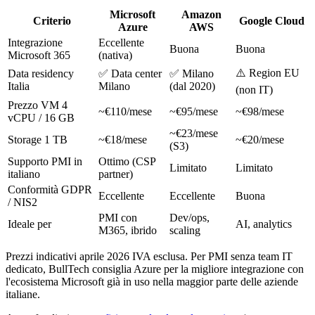
Microsoft
Amazon
Criterio
Google Cloud
Azure
AWS
Integrazione
Eccellente
Buona
Buona
Microsoft 365
(nativa)
⚠️ Region EU
Data residency
✅ Data center
✅ Milano
Italia
Milano
(dal 2020)
(non IT)
Prezzo VM 4
~€110/mese
~€95/mese
~€98/mese
vCPU / 16 GB
~€23/mese
Storage 1 TB
~€18/mese
~€20/mese
(S3)
Supporto PMI in
Ottimo (CSP
Limitato
Limitato
italiano
partner)
Conformità GDPR
Eccellente
Eccellente
Buona
/ NIS2
PMI con
Dev/ops,
Ideale per
AI, analytics
M365, ibrido
scaling
Prezzi indicativi aprile 2026 IVA esclusa. Per PMI senza team IT
dedicato, BullTech consiglia Azure per la migliore integrazione con
l'ecosistema Microsoft già in uso nella maggior parte delle aziende
italiane.