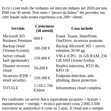
Ecco i costi reali che vediamo sul mercato italiano nel 2026 per una
PMI con 30 utenti. Non sono i “prezzi da listino” dei provider, ma
cifre basate sulla nostra esperienza con 200+ clienti.
Costo/mese
Servizio
Cosa include
(30 utenti)
Microsoft 365
Email, Teams, SharePoint,
660 €
Business Premium
OneDrive, sicurezza avanzata
Backup cloud
Backup Microsoft 365 + server,
100-200 €
(Veeam/Acronis)
retention 30-90 gg
Server virtuale
VM 4 vCPU, 16 GB RAM, 256
150-400 €
IaaS (gestionale)
GB SSD (Azure/Aruba)
Disaster recovery
Replica asincrona, RTO 4h,
50-200 €
cloud
RPO 1h
Sicurezza (EDR +
Endpoint detection, anti-
150-300 €
email security)
phishing, threat protection
1.110-1.760
TOTALE
Infrastruttura cloud completa
€/mese
Per confronto: un server fisico equivalente (acquisto + licenze +
manutenzione + energia + tecnico part-time) costa 2.000-3.500
euro/mese se ammortizzi il costo su 5 anni. Il cloud non e sempre