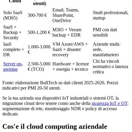
Cloud
utenti)
Email, Teams,
Solo SaaS
Studi professionali,
300-700 €
SharePoint,
(M365)
startup
OneDrive
SaaS +
M365 + Veeam
PMI con dati
Backup +
500-1.200 €
backup + EDR
sensibili
Security
IaaS
VM Azure/AWS +
Aziende multi-
1.000-3.000
completo +
SaaS + disaster
sede,
€
DR
recovery
manifatturiero
Chi ha vincoli
Server on-
2.500-5.000
Hardware + licenze
normativi o latenza
premise
€ (TCO)
+ energia + tecnico
critica
Fonte: elaborazione BullTech su dati clienti 2025-2026. Prezzi
indicativi per PMI 20-50 utenti.
Se la tua azienda usa dispositivi IoT industriali o sistemi OT, la
migrazione cloud deve tenere conto anche della
sicurezza IoT e OT
:
segmentazione di rete, monitoraggio NDR e policy di accesso
dedicate.
Cos'e il cloud computing aziendale