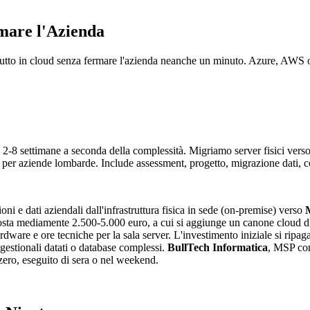
mare l'Azienda
mo tutto in cloud senza fermare l'azienda neanche un minuto. Azure, AWS
2-8 settimane a seconda della complessità. Migriamo server fisici ver
per aziende lombarde. Include assessment, progetto, migrazione dati, co
ioni e dati aziendali dall'infrastruttura fisica in sede (on-premise) verso
 costa mediamente 2.500-5.000 euro, a cui si aggiunge un canone cloud d
ware e ore tecniche per la sala server. L'investimento iniziale si ripag
 gestionali datati o database complessi.
BullTech Informatica
, MSP con
ero, eseguito di sera o nel weekend.