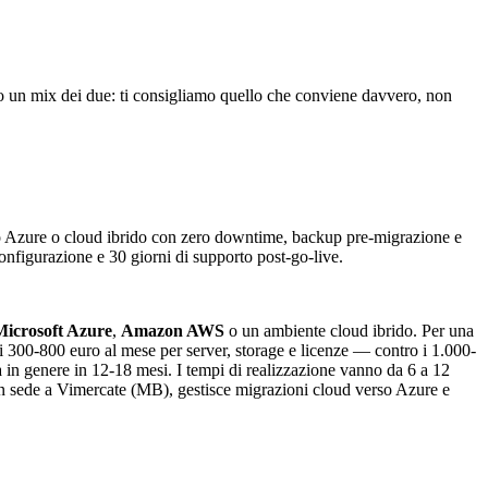
 o un mix dei due: ti consigliamo quello che conviene davvero, non
so Azure o cloud ibrido con zero downtime, backup pre-migrazione e
nfigurazione e 30 giorni di supporto post-go-live.
Microsoft Azure
,
Amazon AWS
o un ambiente cloud ibrido. Per una
i 300-800 euro al mese per server, storage e licenze — contro i 1.000-
a in genere in 12-18 mesi. I tempi di realizzazione vanno da 6 a 12
 sede a Vimercate (MB), gestisce migrazioni cloud verso Azure e