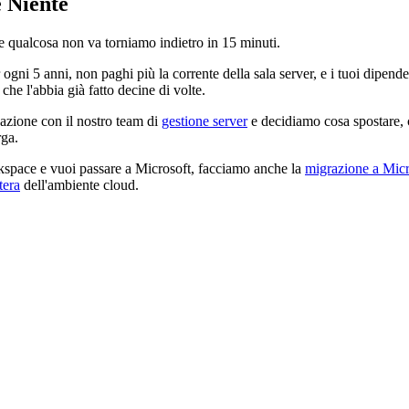
 Niente
se qualcosa non va torniamo indietro in 15 minuti.
ogni 5 anni, non paghi più la corrente della sala server, e i tuoi dipend
che l'abbia già fatto decine di volte.
azione con il nostro team di
gestione server
e decidiamo cosa spostare, 
rga.
ace e vuoi passare a Microsoft, facciamo anche la
migrazione a Micr
tera
dell'ambiente cloud.