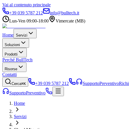
Vai al contenuto principale
+39 039 5787 212
info@bulltech.it
Lun-Ven 09:00-18:00
Vimercate (MB)
Home
Servizi
Soluzioni
Prodotti
Perché BullTech
Risorse
Contatti
+39 039 5787 212
Supporto
Preventivo
Richi
Cerca
⌘K
Supporto
Preventivo
Home
Servizi