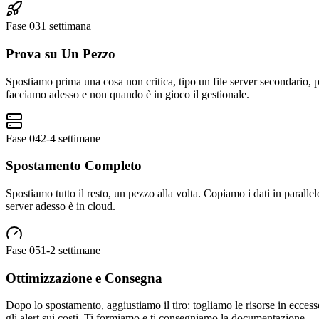
Fase
03
1 settimana
Prova su Un Pezzo
Spostiamo prima una cosa non critica, tipo un file server secondario, p
facciamo adesso e non quando è in gioco il gestionale.
Fase
04
2-4 settimane
Spostamento Completo
Spostiamo tutto il resto, un pezzo alla volta. Copiamo i dati in parall
server adesso è in cloud.
Fase
05
1-2 settimane
Ottimizzazione e Consegna
Dopo lo spostamento, aggiustiamo il tiro: togliamo le risorse in ecces
gli alert sui costi. Ti formiamo e ti consegniamo la documentazione.