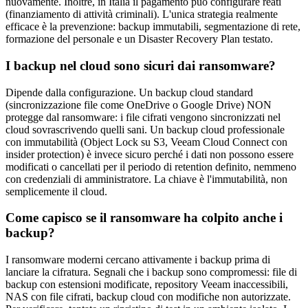
nuovamente. Inoltre, in Italia il pagamento può configurare reati
(finanziamento di attività criminali). L'unica strategia realmente
efficace è la prevenzione: backup immutabili, segmentazione di rete,
formazione del personale e un Disaster Recovery Plan testato.
I backup nel cloud sono sicuri dai ransomware?
Dipende dalla configurazione. Un backup cloud standard
(sincronizzazione file come OneDrive o Google Drive) NON
protegge dal ransomware: i file cifrati vengono sincronizzati nel
cloud sovrascrivendo quelli sani. Un backup cloud professionale
con immutabilità (Object Lock su S3, Veeam Cloud Connect con
insider protection) è invece sicuro perché i dati non possono essere
modificati o cancellati per il periodo di retention definito, nemmeno
con credenziali di amministratore. La chiave è l'immutabilità, non
semplicemente il cloud.
Come capisco se il ransomware ha colpito anche i
backup?
I ransomware moderni cercano attivamente i backup prima di
lanciare la cifratura. Segnali che i backup sono compromessi: file di
backup con estensioni modificate, repository Veeam inaccessibili,
NAS con file cifrati, backup cloud con modifiche non autorizzate.