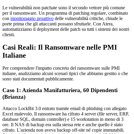
Le vulnerabilità non patchate sono il secondo vettore più comune
per il ransomware. Un programma di patching regolare, combinato
con
monitoraggio proattivo
delle vulnerabilità critiche, chiude le
porte prima che gli attaccanti possano sfruttarle. Con Atera,
automatizziamo il deployment delle patch su tutti i sistemi dei nostri
clienti.
Casi Reali: Il Ransomware nelle PMI
Italiane
Per comprendere l'impatto concreto del ransomware sulle PMI
italiane, analizziamo alcuni scenari tipici che abbiamo gestito o che
sono stati documentati pubblicamente.
Caso 1: Azienda Manifatturiera, 60 Dipendenti
(Brianza)
Attacco LockBit 3.0 entrato tramite email di phishing con allegato
Excel malevolo. Il ransomware ha cifrato 4 server (file server, ERP,
database SQL, domain controller) e 15 workstation in meno di 3
ore. Il NAS di backup era sulla stessa rete e anche quello è stato
cifrato. L'azienda non aveva backup off-site né copie immutabili.