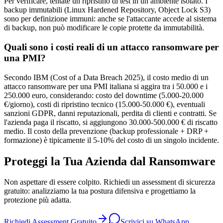
Per verificare, tentate un ripristino di test in un ambiente isolato. I
backup immutabili (Linux Hardened Repository, Object Lock S3)
sono per definizione immuni: anche se l'attaccante accede al sistema
di backup, non può modificare le copie protette da immutabilità.
Quali sono i costi reali di un attacco ransomware per
una PMI?
Secondo IBM (Cost of a Data Breach 2025), il costo medio di un
attacco ransomware per una PMI italiana si aggira tra i 50.000 e i
250.000 euro, considerando: costo del downtime (5.000-20.000
€/giorno), costi di ripristino tecnico (15.000-50.000 €), eventuali
sanzioni GDPR, danni reputazionali, perdita di clienti e contratti. Se
l'azienda paga il riscatto, si aggiungono 30.000-500.000 € di riscatto
medio. Il costo della prevenzione (backup professionale + DRP +
formazione) è tipicamente il 5-10% del costo di un singolo incidente.
Proteggi la Tua Azienda dal Ransomware
Non aspettare di essere colpito. Richiedi un assessment di sicurezza
gratuito: analizziamo la tua postura difensiva e progettiamo la
protezione più adatta.
Richiedi Assessment Gratuito
Scrivici su WhatsApp