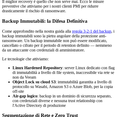
Il miglior recovery è quello che non serve mai. Ecco le misure
preventive che attiviamo per i nostri clienti PMI per ridurre
drasticamente il rischio di ransomware.
Backup Immutabili: la Difesa Definitiva
Come approfondito nella nostra guida alla
regola 3-2-1 del backup
, i
backup immutabili sono la pietra angolare della protezione anti-
ransomware. Un backup immutabile non può essere modificato,
cancellato o cifrato per il periodo di retention definito — nemmeno
da un attaccante con credenziali di amministratore.
Le tecnologie che attiviamo:
Linux Hardened Repository
: server Linux dedicato con flag
di immutabilità a livello di file system, inaccessibile via rete se
non da Veeam
Object Lock su cloud S3
: immutabilità garantita a livello di
protocollo su Wasabi, Amazon S3 o Azure Blob, per la copia
off-site
Air-gap logico
: backup in un dominio di sicurezza separato,
con credenziali diverse e nessuna trust relationship con
l'Active Directory di produzione
Segmentazione di Rete e Zero Trust