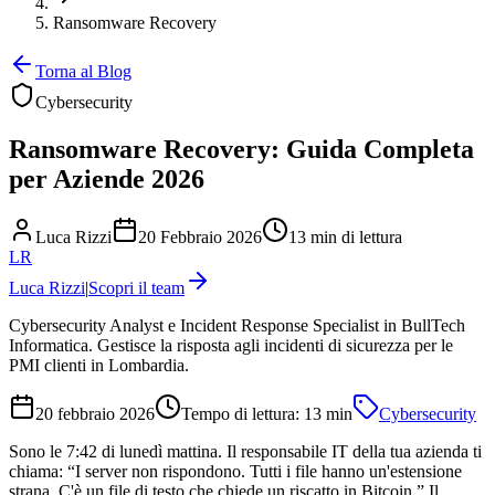
Ransomware Recovery
Torna al Blog
Cybersecurity
Ransomware Recovery: Guida Completa
per Aziende 2026
Luca Rizzi
20 Febbraio 2026
13 min di lettura
LR
Luca Rizzi
|
Scopri il team
Cybersecurity Analyst e Incident Response Specialist in BullTech
Informatica. Gestisce la risposta agli incidenti di sicurezza per le
PMI clienti in Lombardia.
20 febbraio 2026
Tempo di lettura:
13
min
Cybersecurity
Sono le 7:42 di lunedì mattina. Il responsabile IT della tua azienda ti
chiama: “I server non rispondono. Tutti i file hanno un'estensione
strana. C'è un file di testo che chiede un riscatto in Bitcoin.” Il