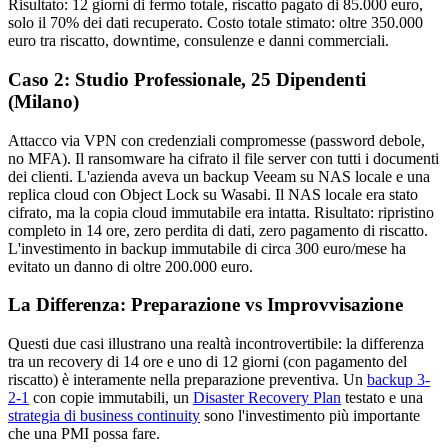
Risultato: 12 giorni di fermo totale, riscatto pagato di 85.000 euro,
solo il 70% dei dati recuperato. Costo totale stimato: oltre 350.000
euro tra riscatto, downtime, consulenze e danni commerciali.
Caso 2: Studio Professionale, 25 Dipendenti
(Milano)
Attacco via VPN con credenziali compromesse (password debole,
no MFA). Il ransomware ha cifrato il file server con tutti i documenti
dei clienti. L'azienda aveva un backup Veeam su NAS locale e una
replica cloud con Object Lock su Wasabi. Il NAS locale era stato
cifrato, ma la copia cloud immutabile era intatta. Risultato: ripristino
completo in 14 ore, zero perdita di dati, zero pagamento di riscatto.
L'investimento in backup immutabile di circa 300 euro/mese ha
evitato un danno di oltre 200.000 euro.
La Differenza: Preparazione vs Improvvisazione
Questi due casi illustrano una realtà incontrovertibile: la differenza
tra un recovery di 14 ore e uno di 12 giorni (con pagamento del
riscatto) è interamente nella preparazione preventiva. Un
backup 3-
2-1
con copie immutabili, un
Disaster Recovery Plan
testato e una
strategia di business continuity
sono l'investimento più importante
che una PMI possa fare.