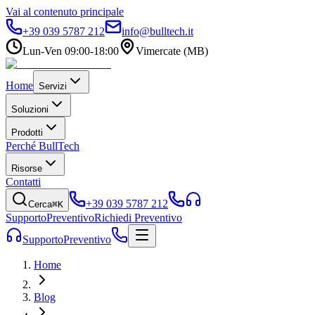
Vai al contenuto principale
+39 039 5787 212
info@bulltech.it
Lun-Ven 09:00-18:00
Vimercate (MB)
Home
Servizi
Soluzioni
Prodotti
Perché BullTech
Risorse
Contatti
+39 039 5787 212
Cerca
⌘K
Supporto
Preventivo
Richiedi Preventivo
Supporto
Preventivo
Home
Blog