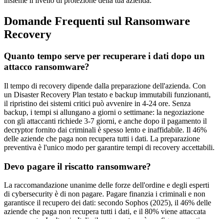
insieme il livello di protezione della tua azienda.
Domande Frequenti sul Ransomware
Recovery
Quanto tempo serve per recuperare i dati dopo un
attacco ransomware?
Il tempo di recovery dipende dalla preparazione dell'azienda. Con
un Disaster Recovery Plan testato e backup immutabili funzionanti,
il ripristino dei sistemi critici può avvenire in 4-24 ore. Senza
backup, i tempi si allungano a giorni o settimane: la negoziazione
con gli attaccanti richiede 3-7 giorni, e anche dopo il pagamento il
decryptor fornito dai criminali è spesso lento e inaffidabile. Il 46%
delle aziende che paga non recupera tutti i dati. La preparazione
preventiva è l'unico modo per garantire tempi di recovery accettabili.
Devo pagare il riscatto ransomware?
La raccomandazione unanime delle forze dell'ordine e degli esperti
di cybersecurity è di non pagare. Pagare finanzia i criminali e non
garantisce il recupero dei dati: secondo Sophos (2025), il 46% delle
aziende che paga non recupera tutti i dati, e il 80% viene attaccata