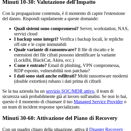
Minuti 10-30: Valutazione dell'Impatto
Con la propagazione contenuta, è il momento di capire l'estensione
del danno. Rispondi rapidamente a queste domande:
Quali sistemi sono compromessi?
Server, workstation, NAS,
servizi cloud
I backup sono integri?
Verifica i backup locali, le repliche
off-site e le copie immutabili
Quale variante di ransomware?
Il file di riscatto e le
estensioni dei file cifrati possono identificare la variante
(LockBit, BlackCat, Akira, ecc.)
Come è entrato?
Email di phishing, VPN compromessa,
RDP esposto, vulnerabilità non patchata?
I dati sono stati anche esfiltrati?
Molti ransomware moderni
(double extortion) rubano i dati prima di cifrarli
Se la tua azienda ha un
servizio SOC/MDR attivo
, il team di
sicurezza sarà probabilmente già al lavoro sull'analisi. Se non lo hai,
questo è il momento di chiamare il tuo
Managed Service Provider
o
un team di incident response specializzato.
Minuti 30-60: Attivazione del Piano di Recovery
Con un quadro chiaro della situazione, attiva il
Disaster Recovery