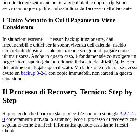
può richiedere settimane per terabyte di dati, e dopo il ripristino
serve comunque ripulire l'infrastruttura dall'accesso dell'attaccante.
L'Unico Scenario in Cui il Pagamento Viene
Considerato
In situazioni estreme — nessun backup funzionante, dati
irrecuperabili e critici per la sopravvivenza dell'azienda, rischio
concreto di chiusura — alcune aziende scelgono di pagare come
ultima risorsa. Anche in questo caso, è fondamentale coinvolgere un
negoziatore esperto (che può ridurre il riscatto del 40-60%), le forze
dell'ordine e un legale specializzato. Ma la lezione è chiara: se avessi
avuto un
backup 3-2-1
con copie immutabili, non saresti in questa
situazione.
Il Processo di Recovery Tecnico: Step by
Step
Supponendo che i backup siano integri (e con una strategia
3-2-1-1-
0
correttamente attivata lo saranno), ecco il processo di recovery che
seguiamo come BullTech Informatica quando assistiamo i nostri
clienti.