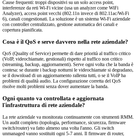
Cause frequenti: troppi dispositivi su un solo access point,
interferenze da reti Wi-Fi vicine (usa un analyzer come WiFi
Analyzer), access point vecchi (802.11n invece di 802.11ac/Wi-Fi
6), canali congestionati. La soluzione è un sistema Wi-Fi aziendale
con controller centralizzato, gestione automatica dei canali e
copertura pianificata.
Cosa è il QoS e serve davvero nella rete aziendale?
QoS (Quality of Service) permette di dare priorità al traffico critico
(VoIP, videochiamate, gestionali) rispetto al traffico non critico
(streaming, backup, aggiornamenti). Serve ogni volta che la banda è
contesa: se durante i backup notturni le videochiamate si degradano,
se il download di un aggiornamento rallenta tutti, o se il VoIP ha
problemi di qualità audio. La configurazione corretta del QoS
risolve molti problemi senza dover aumentare la banda.
Ogni quanto va controllata e aggiornata
l'infrastruttura di rete aziendale?
La rete aziendale va monitorata continuamente con strumenti RMM.
Un audit completo (topologia, performance, sicurezza, firmware
switch/router) va fatto almeno una volta l'anno. Gli switch
unmanaged vanno sostituiti ogni 5-7 anni. Il firmware di router,