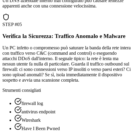
Un DNS aziendale interno mal configurato può causare lentezze
apparenti anche con una connessione velocissima.
STEP #
05
Verifica la Sicurezza: Traffico Anomalo e Malware
Un PC infetto o compromesso può saturare la banda della rete intera
con traffico verso C&C (command and control) o eseguendo
attacchi DDoS dall'interno. Il segnale tipico: la rete è lenta ma
nessun utente fa nulla di particolare. Guarda il traffico outbound sul
firewall: ci sono connessioni verso IP insoliti o verso paesi esteri? Ci
sono upload anomali? Se sì, isola immediatamente il dispositivo
sospetto e avvia una scansione completa.
Strumenti consigliati
firewall log
antivirus endpoint
Wireshark
Have I Been Pwned