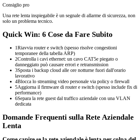
Consiglio pro
Una rete lenta inspiegabile è un segnale di allarme di sicurezza, non
solo un problema tecnico.
Quick Win: 6 Cose da Fare Subito
1
Riavvia router e switch (spesso risolve congestioni
temporanee della tabella ARP)
2
Controlla i cavi ethernet: un cavo CAT5e piegato o
danneggiato può causare errori e retransmission
3
Sposta i backup cloud alle ore notturne fuori dall'orario
lavorativo
4
Blocca lo streaming video personale via policy o firewall
5
Aggiorna il firmware di router e switch (spesso include fix di
performance)
6
Separa la rete guest dal traffico aziendale con una VLAN
dedicata
Domande Frequenti sulla Rete Aziendale
Lenta
Come capire se la rete aziendale è lenta per colpa del