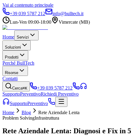
Vai al contenuto principale
+39 039 5787 212
info@bulltech.it
Lun-Ven 09:00-18:00
Vimercate (MB)
Home
Servizi
Soluzioni
Prodotti
Perché BullTech
Risorse
Contatti
+39 039 5787 212
Cerca
⌘K
Supporto
Preventivo
Richiedi Preventivo
Supporto
Preventivo
Home
Blog
Rete Aziendale Lenta
Problem Solving
Infrastruttura
Rete Aziendale Lenta: Diagnosi e Fix in 5