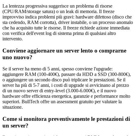
La lentezza progressiva suggerisce un problema di risorse
(CPU/RAM/storage satura) o un leak di memoria. Il freeze
improvviso indica problemi più gravi: hardware difettoso (disco che
sta cedendo, RAM corrotta), driver instabile, o un processo anomalo
che ha acquisito tutte le risorse. Il freeze richiede azione immediata
con verifica dell'event log di sistema prima di qualsiasi altro
intervento.
Conviene aggiornare un server lento o comprarne
uno nuovo?
Se il server ha meno di 5 anni, spesso conviene l'upgrade:
aggiungere RAM (100-400€), passare da HDD a SSD (300-800€),
o aggiungere un secondo disco può triplicare le prestazioni. Se il
server ha più di 5-7 anni, i costi di upgrade si avvicinano al prezzo
di un nuovo server di entry-level (3.000-6.000€), e il nuovo
hardware offre efficienza energetica, garanzie e performance molto
superiori. BullTech offre un assessment gratuito per valutare la
situazione.
Come si monitora preventivamente le prestazioni di
un server?