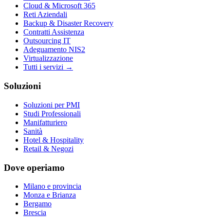
Cloud & Microsoft 365
Reti Aziendali
Backup & Disaster Recovery
Contratti Assistenza
Outsourcing IT
Adeguamento NIS2
Virtualizzazione
Tutti i servizi →
Soluzioni
Soluzioni per PMI
Studi Professionali
Manifatturiero
Sanità
Hotel & Hospitality
Retail & Negozi
Dove operiamo
Milano e provincia
Monza e Brianza
Bergamo
Brescia