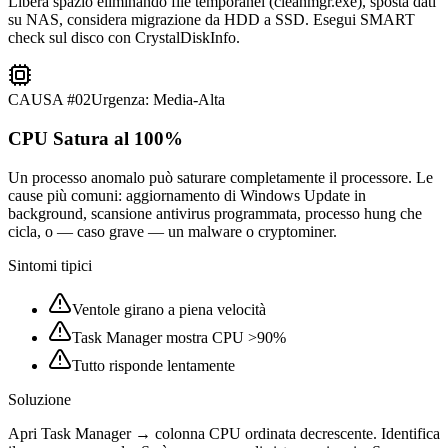
Libera spazio eliminando file temporanei (cleanmgr.exe), sposta dati
su NAS, considera migrazione da HDD a SSD. Esegui SMART
check sul disco con CrystalDiskInfo.
CAUSA #
02
Urgenza:
Media-Alta
CPU Satura al 100%
Un processo anomalo può saturare completamente il processore. Le
cause più comuni: aggiornamento di Windows Update in
background, scansione antivirus programmata, processo hung che
cicla, o — caso grave — un malware o cryptominer.
Sintomi tipici
Ventole girano a piena velocità
Task Manager mostra CPU >90%
Tutto risponde lentamente
Soluzione
Apri Task Manager → colonna CPU ordinata decrescente. Identifica