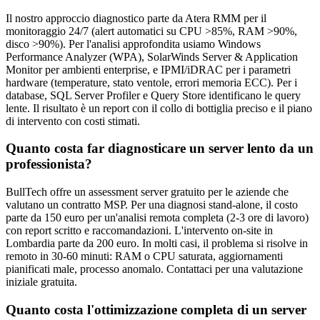
Il nostro approccio diagnostico parte da Atera RMM per il
monitoraggio 24/7 (alert automatici su CPU >85%, RAM >90%,
disco >90%). Per l'analisi approfondita usiamo Windows
Performance Analyzer (WPA), SolarWinds Server & Application
Monitor per ambienti enterprise, e IPMI/iDRAC per i parametri
hardware (temperature, stato ventole, errori memoria ECC). Per i
database, SQL Server Profiler e Query Store identificano le query
lente. Il risultato è un report con il collo di bottiglia preciso e il piano
di intervento con costi stimati.
Quanto costa far diagnosticare un server lento da un
professionista?
BullTech offre un assessment server gratuito per le aziende che
valutano un contratto MSP. Per una diagnosi stand-alone, il costo
parte da 150 euro per un'analisi remota completa (2-3 ore di lavoro)
con report scritto e raccomandazioni. L'intervento on-site in
Lombardia parte da 200 euro. In molti casi, il problema si risolve in
remoto in 30-60 minuti: RAM o CPU saturata, aggiornamenti
pianificati male, processo anomalo. Contattaci per una valutazione
iniziale gratuita.
Quanto costa l'ottimizzazione completa di un server