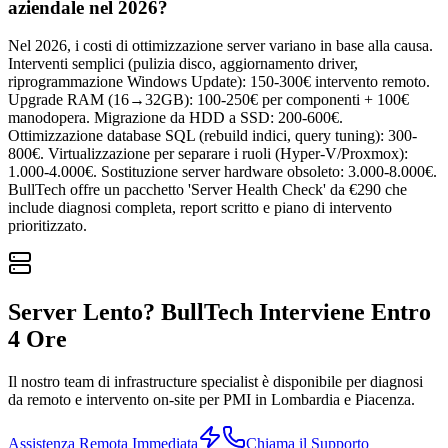
aziendale nel 2026?
Nel 2026, i costi di ottimizzazione server variano in base alla causa.
Interventi semplici (pulizia disco, aggiornamento driver,
riprogrammazione Windows Update): 150-300€ intervento remoto.
Upgrade RAM (16→32GB): 100-250€ per componenti + 100€
manodopera. Migrazione da HDD a SSD: 200-600€.
Ottimizzazione database SQL (rebuild indici, query tuning): 300-
800€. Virtualizzazione per separare i ruoli (Hyper-V/Proxmox):
1.000-4.000€. Sostituzione server hardware obsoleto: 3.000-8.000€.
BullTech offre un pacchetto 'Server Health Check' da €290 che
include diagnosi completa, report scritto e piano di intervento
prioritizzato.
Server Lento? BullTech Interviene Entro
4 Ore
Il nostro team di infrastructure specialist è disponibile per diagnosi
da remoto e intervento on-site per PMI in Lombardia e Piacenza.
Assistenza Remota Immediata
Chiama il Supporto