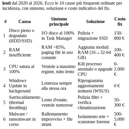
lenti
dal 2020 al 2026. Ecco le 10 cause più frequenti ordinate per
incidenza, con sintomo, soluzione e costo indicativo del fix.
Sintomo
Costo
#
Causa
Soluzione
principale
fix
Disco pieno o
I/O disco al 100%
Pulizia +
150-
1
degradato
in Task Manager
migrazione SSD
800 €
(HDD/SSD)
RAM >85%,
Aggiunta moduli
RAM
100-
2
paging file in uso
RAM (16→32-64
insufficiente
400 €
costante
GB)
Kill processo
0-
CPU satura al
Ventole a massimo
3
anomalo o upgrade
2.000
100%
regime, tutto lento
CPU
€
Windows
Riprogramma
Lentezza sempre
4
Update in
aggiornamenti
0 €
alla stessa ora
background
notturni (WSUS)
Surriscaldamento
Pulizia filtri +
Lento d'estate,
50-
5
(thermal
verifica
ventole rumorose
300 €
throttling)
climatizzazione
Malware /
Rallentamento
500-
Isolamento rete +
6
ransomware in
improvviso + file
5.000
scansione forense
corso
strani
€