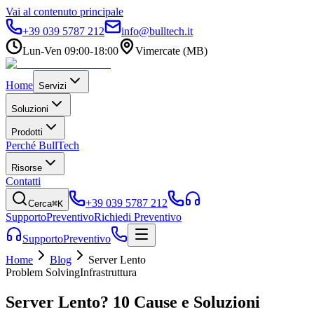
Vai al contenuto principale
+39 039 5787 212
info@bulltech.it
Lun-Ven 09:00-18:00
Vimercate (MB)
Home
Servizi
Soluzioni
Prodotti
Perché BullTech
Risorse
Contatti
+39 039 5787 212
Cerca
⌘K
Supporto
Preventivo
Richiedi Preventivo
Supporto
Preventivo
Home
Blog
Server Lento
Problem Solving
Infrastruttura
Server Lento? 10 Cause e Soluzioni