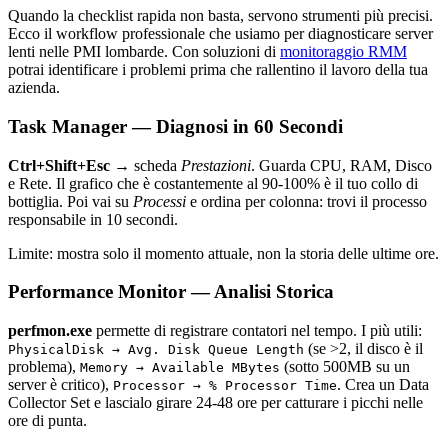
Quando la checklist rapida non basta, servono strumenti più precisi.
Ecco il workflow professionale che usiamo per diagnosticare server
lenti nelle PMI lombarde. Con soluzioni di
monitoraggio RMM
potrai identificare i problemi prima che rallentino il lavoro della tua
azienda.
Task Manager — Diagnosi in 60 Secondi
Ctrl+Shift+Esc
→ scheda
Prestazioni
. Guarda CPU, RAM, Disco
e Rete. Il grafico che è costantemente al 90-100% è il tuo collo di
bottiglia. Poi vai su
Processi
e ordina per colonna: trovi il processo
responsabile in 10 secondi.
Limite: mostra solo il momento attuale, non la storia delle ultime ore.
Performance Monitor — Analisi Storica
perfmon.exe
permette di registrare contatori nel tempo. I più utili:
(se >2, il disco è il
PhysicalDisk → Avg. Disk Queue Length
problema),
(sotto 500MB su un
Memory → Available MBytes
server è critico),
. Crea un Data
Processor → % Processor Time
Collector Set e lascialo girare 24-48 ore per catturare i picchi nelle
ore di punta.