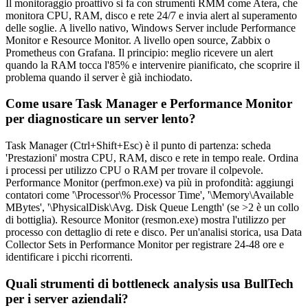
Il monitoraggio proattivo si fa con strumenti RMM come Atera, che
monitora CPU, RAM, disco e rete 24/7 e invia alert al superamento
delle soglie. A livello nativo, Windows Server include Performance
Monitor e Resource Monitor. A livello open source, Zabbix o
Prometheus con Grafana. Il principio: meglio ricevere un alert
quando la RAM tocca l'85% e intervenire pianificato, che scoprire il
problema quando il server è già inchiodato.
Come usare Task Manager e Performance Monitor
per diagnosticare un server lento?
Task Manager (Ctrl+Shift+Esc) è il punto di partenza: scheda
'Prestazioni' mostra CPU, RAM, disco e rete in tempo reale. Ordina
i processi per utilizzo CPU o RAM per trovare il colpevole.
Performance Monitor (perfmon.exe) va più in profondità: aggiungi
contatori come '\Processor\% Processor Time', '\Memory\Available
MBytes', '\PhysicalDisk\Avg. Disk Queue Length' (se >2 è un collo
di bottiglia). Resource Monitor (resmon.exe) mostra l'utilizzo per
processo con dettaglio di rete e disco. Per un'analisi storica, usa Data
Collector Sets in Performance Monitor per registrare 24-48 ore e
identificare i picchi ricorrenti.
Quali strumenti di bottleneck analysis usa BullTech
per i server aziendali?