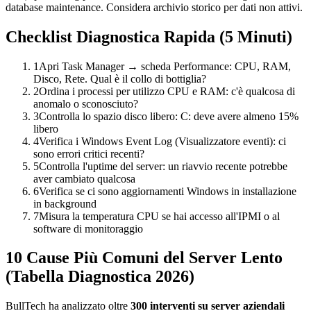
database maintenance. Considera archivio storico per dati non attivi.
Checklist Diagnostica Rapida (5 Minuti)
1
Apri Task Manager → scheda Performance: CPU, RAM,
Disco, Rete. Qual è il collo di bottiglia?
2
Ordina i processi per utilizzo CPU e RAM: c'è qualcosa di
anomalo o sconosciuto?
3
Controlla lo spazio disco libero: C: deve avere almeno 15%
libero
4
Verifica i Windows Event Log (Visualizzatore eventi): ci
sono errori critici recenti?
5
Controlla l'uptime del server: un riavvio recente potrebbe
aver cambiato qualcosa
6
Verifica se ci sono aggiornamenti Windows in installazione
in background
7
Misura la temperatura CPU se hai accesso all'IPMI o al
software di monitoraggio
10 Cause Più Comuni del Server Lento
(Tabella Diagnostica 2026)
BullTech ha analizzato oltre
300 interventi su server aziendali