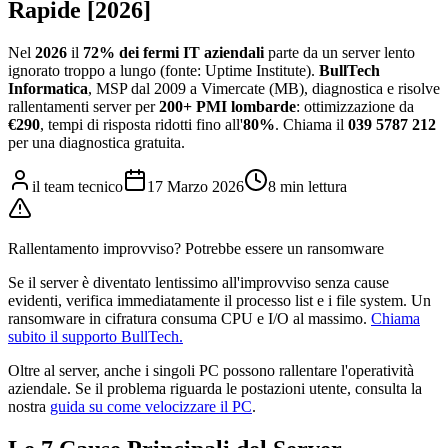
Rapide [2026]
Nel
2026
il
72% dei fermi IT aziendali
parte da un server lento
ignorato troppo a lungo (fonte: Uptime Institute).
BullTech
Informatica
, MSP dal 2009 a Vimercate (MB), diagnostica e risolve
rallentamenti server per
200+ PMI lombarde
: ottimizzazione da
€290
, tempi di risposta ridotti fino all'
80%
. Chiama il
039 5787 212
per una diagnostica gratuita.
il team tecnico
17 Marzo 2026
8 min lettura
Rallentamento improvviso? Potrebbe essere un ransomware
Se il server è diventato lentissimo all'improvviso senza cause
evidenti, verifica immediatamente il processo list e i file system. Un
ransomware in cifratura consuma CPU e I/O al massimo.
Chiama
subito il supporto BullTech.
Oltre al server, anche i singoli PC possono rallentare l'operatività
aziendale. Se il problema riguarda le postazioni utente, consulta la
nostra
guida su come velocizzare il PC
.