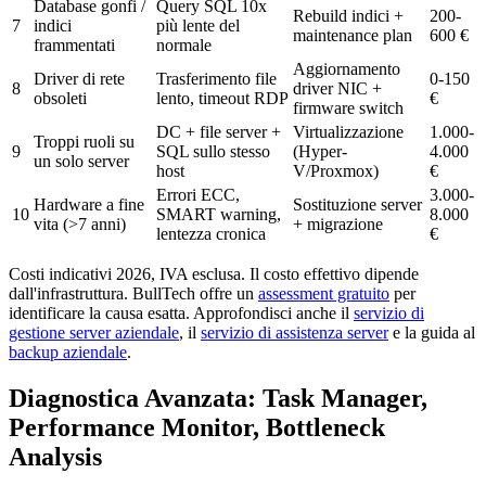
Database gonfi /
Query SQL 10x
Rebuild indici +
200-
7
indici
più lente del
maintenance plan
600 €
frammentati
normale
Aggiornamento
Driver di rete
Trasferimento file
0-150
8
driver NIC +
obsoleti
lento, timeout RDP
€
firmware switch
DC + file server +
Virtualizzazione
1.000-
Troppi ruoli su
9
SQL sullo stesso
(Hyper-
4.000
un solo server
host
V/Proxmox)
€
Errori ECC,
3.000-
Hardware a fine
Sostituzione server
10
SMART warning,
8.000
vita (>7 anni)
+ migrazione
lentezza cronica
€
Costi indicativi 2026, IVA esclusa. Il costo effettivo dipende
dall'infrastruttura. BullTech offre un
assessment gratuito
per
identificare la causa esatta. Approfondisci anche il
servizio di
gestione server aziendale
,
il
servizio di assistenza server
e la guida al
backup aziendale
.
Diagnostica Avanzata: Task Manager,
Performance Monitor, Bottleneck
Analysis