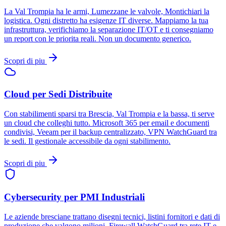
La Val Trompia ha le armi, Lumezzane le valvole, Montichiari la
logistica. Ogni distretto ha esigenze IT diverse. Mappiamo la tua
infrastruttura, verifichiamo la separazione IT/OT e ti consegniamo
un report con le priorita reali. Non un documento generico.
Scopri di piu
Cloud per Sedi Distribuite
Con stabilimenti sparsi tra Brescia, Val Trompia e la bassa, ti serve
un cloud che colleghi tutto. Microsoft 365 per email e documenti
condivisi, Veeam per il backup centralizzato, VPN WatchGuard tra
le sedi. Il gestionale accessibile da ogni stabilimento.
Scopri di piu
Cybersecurity per PMI Industriali
Le aziende bresciane trattano disegni tecnici, listini fornitori e dati di
produzione che valgono milioni. Firewall WatchGuard tra rete IT e