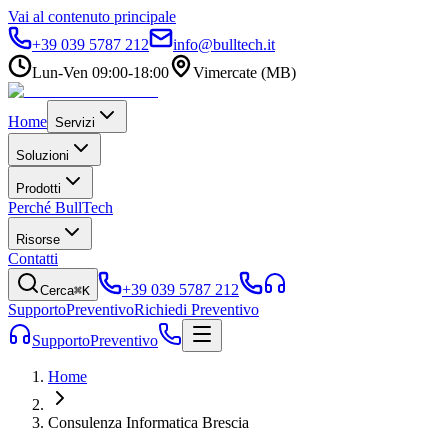
Vai al contenuto principale
+39 039 5787 212
info@bulltech.it
Lun-Ven 09:00-18:00
Vimercate (MB)
Home
Servizi
Soluzioni
Prodotti
Perché BullTech
Risorse
Contatti
+39 039 5787 212
Cerca
⌘K
Supporto
Preventivo
Richiedi Preventivo
Supporto
Preventivo
Home
Consulenza Informatica Brescia