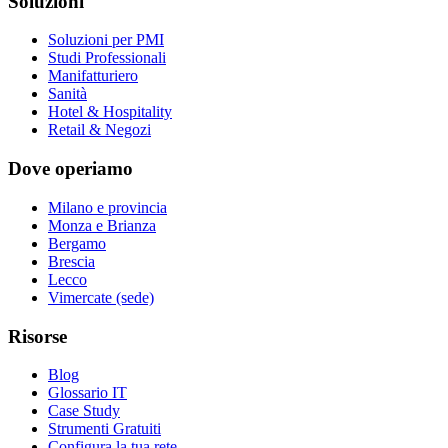
Soluzioni
Soluzioni per PMI
Studi Professionali
Manifatturiero
Sanità
Hotel & Hospitality
Retail & Negozi
Dove operiamo
Milano e provincia
Monza e Brianza
Bergamo
Brescia
Lecco
Vimercate (sede)
Risorse
Blog
Glossario IT
Case Study
Strumenti Gratuiti
Configura la tua rete