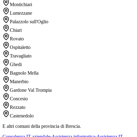
Montichiari
Lumezzane
Palazzolo sull'Oglio
Chiari
Rovato
Ospitaletto
Travagliato
Ghedi
Bagnolo Mella
Manerbio
Gardone Val Trompia
Concesio
Rezzato
Castenedolo
E altri comuni della provincia di Brescia.
Consulenza IT aziendale
·
Assistenza informatica
·
Assistenza IT