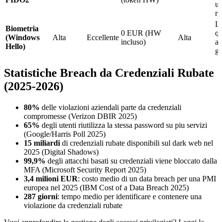
ut
ri
L
Biometria
0 EUR (HW
qu
(Windows
Alta
Eccellente
Alta
incluso)
al
Hello)
gl
Statistiche Breach da Credenziali Rubate
(2025-2026)
80%
delle violazioni aziendali parte da credenziali
compromesse (Verizon DBIR 2025)
65%
degli utenti riutilizza la stessa password su piu servizi
(Google/Harris Poll 2025)
15 miliardi
di credenziali rubate disponibili sul dark web nel
2025 (Digital Shadows)
99,9%
degli attacchi basati su credenziali viene bloccato dalla
MFA (Microsoft Security Report 2025)
3,4 milioni EUR
: costo medio di un data breach per una PMI
europea nel 2025 (IBM Cost of a Data Breach 2025)
287 giorni
: tempo medio per identificare e contenere una
violazione da credenziali rubate