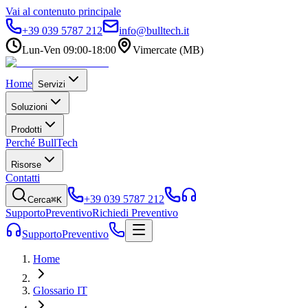
Vai al contenuto principale
+39 039 5787 212
info@bulltech.it
Lun-Ven 09:00-18:00
Vimercate (MB)
Home
Servizi
Soluzioni
Prodotti
Perché BullTech
Risorse
Contatti
+39 039 5787 212
Cerca
⌘K
Supporto
Preventivo
Richiedi Preventivo
Supporto
Preventivo
Home
Glossario IT