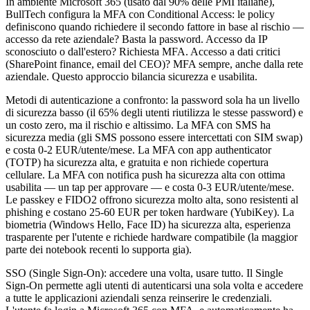
In ambiente Microsoft 365 (usato dal 90% delle PMI italiane),
BullTech configura la MFA con Conditional Access: le policy
definiscono quando richiedere il secondo fattore in base al rischio —
accesso da rete aziendale? Basta la password. Accesso da IP
sconosciuto o dall'estero? Richiesta MFA. Accesso a dati critici
(SharePoint finance, email del CEO)? MFA sempre, anche dalla rete
aziendale. Questo approccio bilancia sicurezza e usabilita.
Metodi di autenticazione a confronto: la password sola ha un livello
di sicurezza basso (il 65% degli utenti riutilizza le stesse password) e
un costo zero, ma il rischio e altissimo. La MFA con SMS ha
sicurezza media (gli SMS possono essere intercettati con SIM swap)
e costa 0-2 EUR/utente/mese. La MFA con app authenticator
(TOTP) ha sicurezza alta, e gratuita e non richiede copertura
cellulare. La MFA con notifica push ha sicurezza alta con ottima
usabilita — un tap per approvare — e costa 0-3 EUR/utente/mese.
Le passkey e FIDO2 offrono sicurezza molto alta, sono resistenti al
phishing e costano 25-60 EUR per token hardware (YubiKey). La
biometria (Windows Hello, Face ID) ha sicurezza alta, esperienza
trasparente per l'utente e richiede hardware compatibile (la maggior
parte dei notebook recenti lo supporta gia).
SSO (Single Sign-On): accedere una volta, usare tutto. Il Single
Sign-On permette agli utenti di autenticarsi una sola volta e accedere
a tutte le applicazioni aziendali senza reinserire le credenziali.