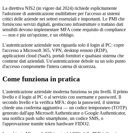
La direttiva NIS2 (in vigore dal 2024) richiede esplicitamente
l'adozione di autenticazione multifattore per l'accesso ai sistemi
critici delle aziende nei settori essenziali e importanti. Le PMI che
forniscono servizi digitali, gestiscono infrastrutture o trattano dati
sensibili devono implementare MFA come requisito di compliance
— non e piu un'opzione, e un obbligo.
L'autenticazione aziendale non riguarda solo il login al PC: copre
l'accesso a Microsoft 365, VPN, desktop remoto (RDP),
applicazioni cloud (SaaS), portali fornitori e qualsiasi sistema che
contiene dati aziendali. Un'autenticazione debole su un solo punto
d'accesso compromette l'intera catena di sicurezza.
Come funziona in pratica
L'autenticazione aziendale moderna funziona su piu livelli. Il primo
livello e il login al PC o al servizio con username e password. Il
secondo livello e la verifica MFA: dopo la password, il sistema
chiede una conferma aggiuntiva — un codice temporaneo (TOTP)
generato dall'app Microsoft Authenticator o Google Authenticator,
una notifica push sullo smartphone, un codice SMS, o
l'approvazione tramite token hardware FIDO2.