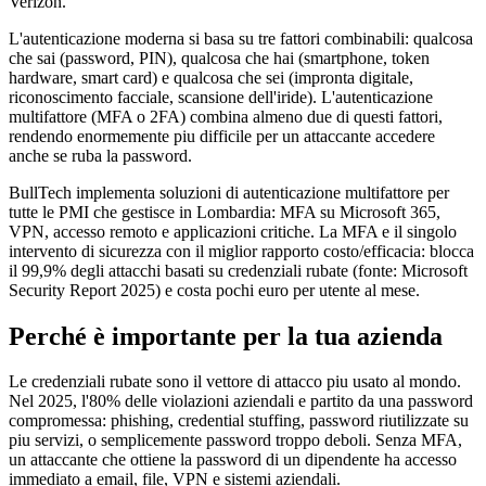
Verizon.
L'autenticazione moderna si basa su tre fattori combinabili: qualcosa
che sai (password, PIN), qualcosa che hai (smartphone, token
hardware, smart card) e qualcosa che sei (impronta digitale,
riconoscimento facciale, scansione dell'iride). L'autenticazione
multifattore (MFA o 2FA) combina almeno due di questi fattori,
rendendo enormemente piu difficile per un attaccante accedere
anche se ruba la password.
BullTech implementa soluzioni di autenticazione multifattore per
tutte le PMI che gestisce in Lombardia: MFA su Microsoft 365,
VPN, accesso remoto e applicazioni critiche. La MFA e il singolo
intervento di sicurezza con il miglior rapporto costo/efficacia: blocca
il 99,9% degli attacchi basati su credenziali rubate (fonte: Microsoft
Security Report 2025) e costa pochi euro per utente al mese.
Perché è importante per la tua azienda
Le credenziali rubate sono il vettore di attacco piu usato al mondo.
Nel 2025, l'80% delle violazioni aziendali e partito da una password
compromessa: phishing, credential stuffing, password riutilizzate su
piu servizi, o semplicemente password troppo deboli. Senza MFA,
un attaccante che ottiene la password di un dipendente ha accesso
immediato a email, file, VPN e sistemi aziendali.