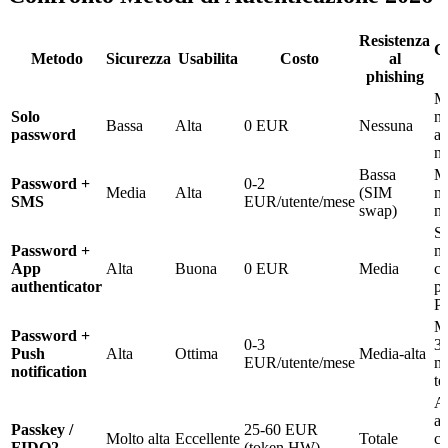
Resistenza
Co
Metodo
Sicurezza
Usabilita
Costo
al
phishing
M
Solo
no
Bassa
Alta
0 EUR
Nessuna
password
ac
ne
Bassa
Me
Password +
0-2
Media
Alta
(SIM
ni
SMS
EUR/utente/mese
swap)
no
St
Password +
m
App
Alta
Buona
0 EUR
Media
co
authenticator
pe
P
Mi
Password +
0-3
36
Push
Alta
Ottima
Media-alta
EUR/utente/mese
m
notification
te
A
ac
Passkey /
25-60 EUR
Molto alta
Eccellente
Totale
cr
FIDO2
(token HW)