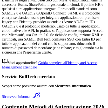
L'utente fa login a Microsoft 365 con MFA, e automaticamente ha
accesso a Teams, SharePoint, il gestionale in cloud, il portale HR e
qualsiasi altra applicazione integrata. I protocolli standard sono
SAML 2.0 e OAuth 2.0/OpenID Connect. SAML e il protocollo
enterprise classico, usato per integrare applicazioni on-premise e
legacy con l'identity provider aziendale (Azure AD/Entra ID).
OAuth 2.0 e il protocollo moderno, usato da tutte le applicazioni
cloud-native e le API. In pratica: se l'applicazione supporta 'Accedi
con Microsoft', usa OAuth 2.0. Se richiede configurazione XML e
certificati, usa SAML. BullTech configura SSO con Entra ID per
tutte le applicazioni dei clienti che lo supportano, riducendo il
numero di password da ricordare (e da rubare) e migliorando sia la
sicurezza che l'esperienza utente.
Vuoi approfondire?
Guida completa all'Identity and Access
Management aziendale
Servizio BullTech correlato
Scopri come possiamo aiutarti con
Sicurezza Informatica
Sicurezza Informatica
Confronto Metodi di Autenticazione 2026