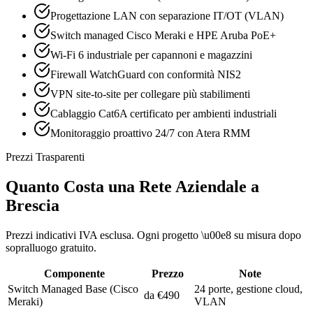
Progettazione LAN con separazione IT/OT (VLAN)
Switch managed Cisco Meraki e HPE Aruba PoE+
Wi-Fi 6 industriale per capannoni e magazzini
Firewall WatchGuard con conformità NIS2
VPN site-to-site per collegare più stabilimenti
Cablaggio Cat6A certificato per ambienti industriali
Monitoraggio proattivo 24/7 con Atera RMM
Prezzi Trasparenti
Quanto Costa una Rete Aziendale a
Brescia
Prezzi indicativi IVA esclusa. Ogni progetto \u00e8 su misura dopo
sopralluogo gratuito.
Componente
Prezzo
Note
Switch Managed Base (Cisco
24 porte, gestione cloud,
da €490
Meraki)
VLAN