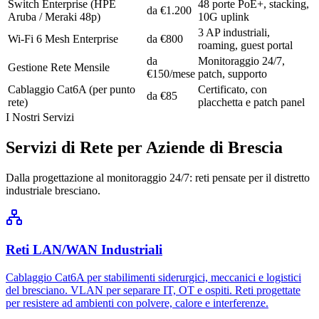
Switch Enterprise (HPE
48 porte PoE+, stacking,
da €1.200
Aruba / Meraki 48p)
10G uplink
3 AP industriali,
Wi-Fi 6 Mesh Enterprise
da €800
roaming, guest portal
da
Monitoraggio 24/7,
Gestione Rete Mensile
€150/mese
patch, supporto
Cablaggio Cat6A (per punto
Certificato, con
da €85
rete)
placchetta e patch panel
I Nostri Servizi
Servizi di Rete per Aziende di Brescia
Dalla progettazione al monitoraggio 24/7: reti pensate per il distretto
industriale bresciano.
Reti LAN/WAN Industriali
Cablaggio Cat6A per stabilimenti siderurgici, meccanici e logistici
del bresciano. VLAN per separare IT, OT e ospiti. Reti progettate
per resistere ad ambienti con polvere, calore e interferenze.