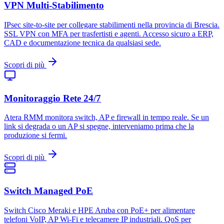
VPN Multi-Stabilimento
IPsec site-to-site per collegare stabilimenti nella provincia di Brescia.
SSL VPN con MFA per trasfertisti e agenti. Accesso sicuro a ERP,
CAD e documentazione tecnica da qualsiasi sede.
Scopri di più
Monitoraggio Rete 24/7
Atera RMM monitora switch, AP e firewall in tempo reale. Se un
link si degrada o un AP si spegne, interveniamo prima che la
produzione si fermi.
Scopri di più
Switch Managed PoE
Switch Cisco Meraki e HPE Aruba con PoE+ per alimentare
telefoni VoIP, AP Wi-Fi e telecamere IP industriali. QoS per