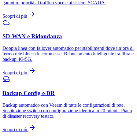
garantire priorità al traffico voce e ai sistemi SCADA.
Scopri di più
SD-WAN e Ridondanza
Doppia linea con failover automatico per stabilimenti dove un’ora di
fermo rete blocca le commesse. Bilanciamento intelligente tra fibra e
backup 4G/5G.
Scopri di più
Backup Config e DR
Backup automatico con Veeam di tutte le configurazioni di rete.
Sostituzione switch con configurazione identica in 20 minuti. Piano
di disaster recovery testato.
Scopri di più