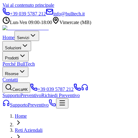
Vai al contenuto principale
+39 039 5787 212
info@bulltech.it
Lun-Ven 09:00-18:00
Vimercate (MB)
Home
Servizi
Soluzioni
Prodotti
Perché BullTech
Risorse
Contatti
+39 039 5787 212
Cerca
⌘K
Supporto
Preventivo
Richiedi Preventivo
Supporto
Preventivo
Home
Reti Aziendali