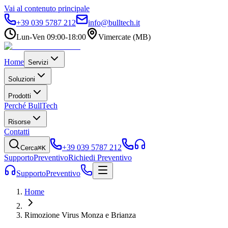
Vai al contenuto principale
+39 039 5787 212
info@bulltech.it
Lun-Ven 09:00-18:00
Vimercate (MB)
Home
Servizi
Soluzioni
Prodotti
Perché BullTech
Risorse
Contatti
+39 039 5787 212
Cerca
⌘K
Supporto
Preventivo
Richiedi Preventivo
Supporto
Preventivo
Home
Rimozione Virus Monza e Brianza