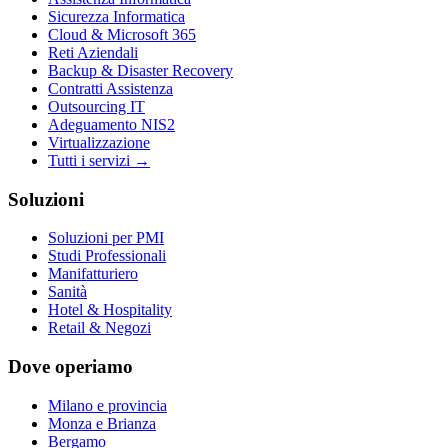
Sicurezza Informatica
Cloud & Microsoft 365
Reti Aziendali
Backup & Disaster Recovery
Contratti Assistenza
Outsourcing IT
Adeguamento NIS2
Virtualizzazione
Tutti i servizi →
Soluzioni
Soluzioni per PMI
Studi Professionali
Manifatturiero
Sanità
Hotel & Hospitality
Retail & Negozi
Dove operiamo
Milano e provincia
Monza e Brianza
Bergamo