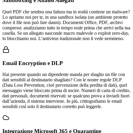
Sandboxing e Analisi Allegati
Quel PDF che sembra una fattura ma in realtà contiene un malware?
Lo apriamo noi per te, in una sandbox isolata (un ambiente protetto
dove il file non può fare danni). Documenti Office, PDF, archivi
compressi: analizziamo tutto in tempo reale prima che arrivi nella tua
casella. Se un allegato nasconde macro malevole o exploit zero-day,
lo blocchiamo noi. L’antivirus tradizionale non li vede nemmeno.
Email Encryption e DLP
Hai presente quando un dipendente manda per sbaglio un file con
dati sensibili al destinatario sbagliato? Con le nostre regole DLP
(Data Loss Prevention, cioè prevenzione della perdita di dati), quel
messaggio viene bloccato prima di uscire. Numeri di carta di credito,
dati personali, documenti riservati: se qualcuno prova a inviarli fuori
dall’azienda, il sistema interviene. In più, crittografiamo le email
sensibili così solo il destinatario corretto può leggerle.
Integrazione Microsoft 365 e Quarantine