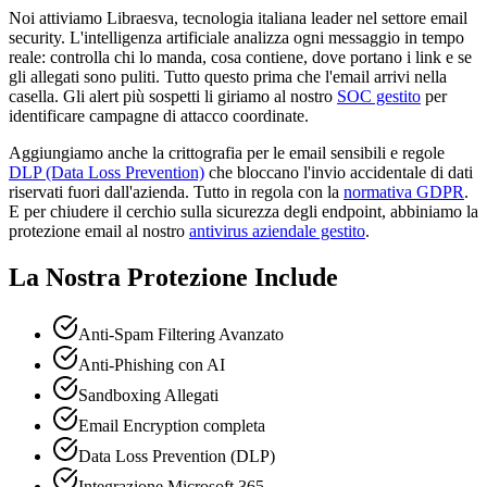
Noi attiviamo Libraesva, tecnologia italiana leader nel settore email
security. L'intelligenza artificiale analizza ogni messaggio in tempo
reale: controlla chi lo manda, cosa contiene, dove portano i link e se
gli allegati sono puliti. Tutto questo prima che l'email arrivi nella
casella. Gli alert più sospetti li giriamo al nostro
SOC gestito
per
identificare campagne di attacco coordinate.
Aggiungiamo anche la crittografia per le email sensibili e regole
DLP (Data Loss Prevention)
che bloccano l'invio accidentale di dati
riservati fuori dall'azienda. Tutto in regola con la
normativa GDPR
.
E per chiudere il cerchio sulla sicurezza degli endpoint, abbiniamo la
protezione email al nostro
antivirus aziendale gestito
.
La Nostra Protezione Include
Anti-Spam Filtering Avanzato
Anti-Phishing con AI
Sandboxing Allegati
Email Encryption completa
Data Loss Prevention (DLP)
Integrazione Microsoft 365