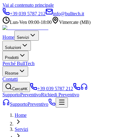
Vai al contenuto principale
+39 039 5787 212
info@bulltech.it
Lun-Ven 09:00-18:00
Vimercate (MB)
Home
Servizi
Soluzioni
Prodotti
Perché BullTech
Risorse
Contatti
+39 039 5787 212
Cerca
⌘K
Supporto
Preventivo
Richiedi Preventivo
Supporto
Preventivo
Home
Servizi