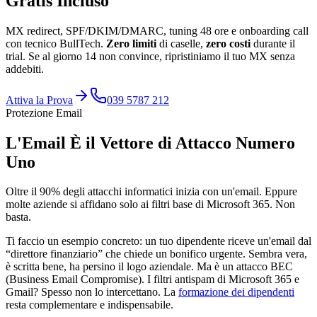
Gratis Incluso
MX redirect, SPF/DKIM/DMARC, tuning 48 ore e onboarding call
con tecnico BullTech.
Zero limiti
di caselle,
zero costi
durante il
trial. Se al giorno 14 non convince, ripristiniamo il tuo MX senza
addebiti.
Attiva la Prova
039 5787 212
Protezione Email
L'Email È il Vettore di Attacco Numero
Uno
Oltre il 90% degli attacchi informatici inizia con un'email. Eppure
molte aziende si affidano solo ai filtri base di Microsoft 365. Non
basta.
Ti faccio un esempio concreto: un tuo dipendente riceve un'email dal
“direttore finanziario” che chiede un bonifico urgente. Sembra vera,
è scritta bene, ha persino il logo aziendale. Ma è un attacco BEC
(Business Email Compromise). I filtri antispam di Microsoft 365 e
Gmail? Spesso non lo intercettano. La
formazione dei dipendenti
resta complementare e indispensabile.