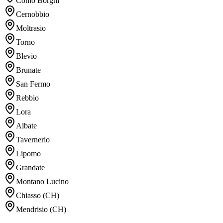
Como Borghi
Cernobbio
Moltrasio
Torno
Blevio
Brunate
San Fermo
Rebbio
Lora
Albate
Tavernerio
Lipomo
Grandate
Montano Lucino
Chiasso (CH)
Mendrisio (CH)