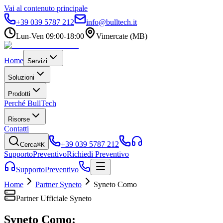
Vai al contenuto principale
+39 039 5787 212
info@bulltech.it
Lun-Ven 09:00-18:00
Vimercate (MB)
Home
Servizi
Soluzioni
Prodotti
Perché BullTech
Risorse
Contatti
+39 039 5787 212
Cerca
⌘K
Supporto
Preventivo
Richiedi Preventivo
Supporto
Preventivo
Home
Partner Syneto
Syneto Como
Partner Ufficiale Syneto
Syneto Como: