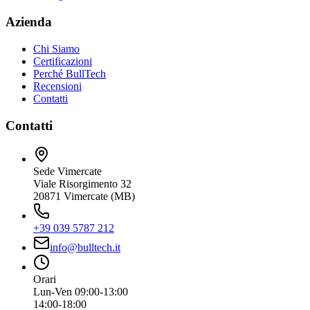
Azienda
Chi Siamo
Certificazioni
Perché BullTech
Recensioni
Contatti
Contatti
Sede Vimercate
Viale Risorgimento 32
20871 Vimercate (MB)
+39 039 5787 212
info@bulltech.it
Orari
Lun-Ven 09:00-13:00
14:00-18:00