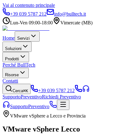
Vai al contenuto principale
+39 039 5787 212
info@bulltech.it
Lun-Ven 09:00-18:00
Vimercate (MB)
Home
Servizi
Soluzioni
Prodotti
Perché BullTech
Risorse
Contatti
+39 039 5787 212
Cerca
⌘K
Supporto
Preventivo
Richiedi Preventivo
Supporto
Preventivo
VMware vSphere a Lecco e Provincia
VMware vSphere Lecco